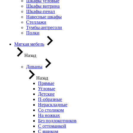
Шкафы угловые
Шкафы витрина
Шкафы-пенал
Навесные шкафы
Стеллажи
Тумбы-антресоли
Полки
Мягкая мебель
Назад
Диваны
Назад
Прямые
Угловые
Детские
П-образные
Нераскладные
Со столиком
На ножках
Без подлокотников
С оттоманкой
С ящиком