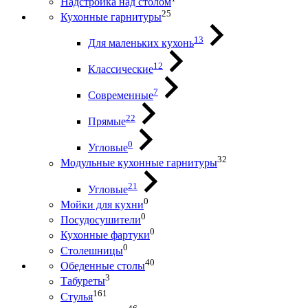
Надстройка над столом
25
Кухонные гарнитуры
13
Для маленьких кухонь
12
Классические
7
Современные
22
Прямые
0
Угловые
32
Модульные кухонные гарнитуры
21
Угловые
0
Мойки для кухни
0
Посудосушители
0
Кухонные фартуки
0
Столешницы
40
Обеденные столы
3
Табуреты
161
Стулья