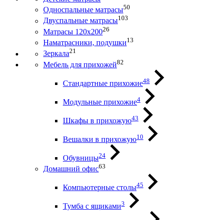
50
Односпальные матрасы
103
Двуспальные матрасы
26
Матрасы 120х200
13
Наматрасники, подушки
21
Зеркала
82
Мебель для прихожей
48
Стандартные прихожие
4
Модульные прихожие
43
Шкафы в прихожую
10
Вешалки в прихожую
24
Обувницы
63
Домашний офис
45
Компьютерные столы
3
Тумба с ящиками