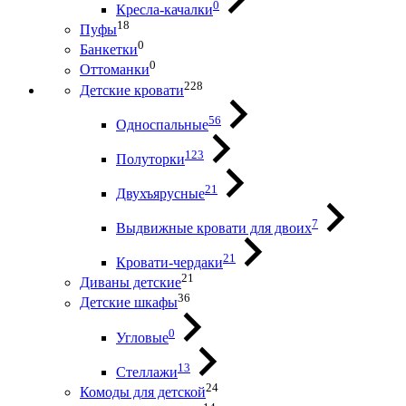
0
Кресла-качалки
18
Пуфы
0
Банкетки
0
Оттоманки
228
Детские кровати
56
Односпальные
123
Полуторки
21
Двухъярусные
7
Выдвижные кровати для двоих
21
Кровати-чердаки
21
Диваны детские
36
Детские шкафы
0
Угловые
13
Стеллажи
24
Комоды для детской