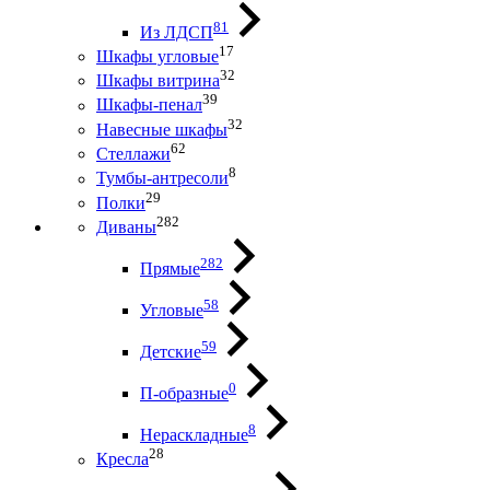
81
Из ЛДСП
17
Шкафы угловые
32
Шкафы витрина
39
Шкафы-пенал
32
Навесные шкафы
62
Стеллажи
8
Тумбы-антресоли
29
Полки
282
Диваны
282
Прямые
58
Угловые
59
Детские
0
П-образные
8
Нераскладные
28
Кресла