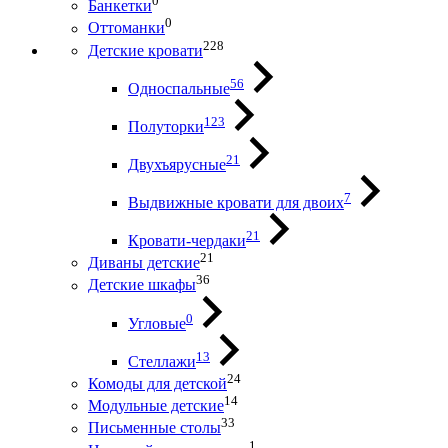
0
Банкетки
0
Оттоманки
228
Детские кровати
56
Односпальные
123
Полуторки
21
Двухъярусные
7
Выдвижные кровати для двоих
21
Кровати-чердаки
21
Диваны детские
36
Детские шкафы
0
Угловые
13
Стеллажи
24
Комоды для детской
14
Модульные детские
33
Письменные столы
1