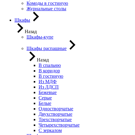
Комоды в гостиную
Журнальные столы
Шкафы
Назад
Шкафы-купе
Шкафы распашные
Назад
В спальню
В коридор
В гостиную
Из МДФ
Из ЛДСП
Бежевые
Серые
Белые
Одностворчатые
Двухстворчатые
Трехстворчатые
Четырехстворчатые
С зеркалом