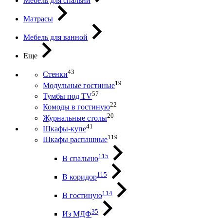
Мебель для спальни
Матрасы
Мебель для ванной
Еще
43
Стенки
19
Модульные гостиные
57
Тумбы под ТV
22
Комоды в гостиную
20
Журнальные столы
41
Шкафы-купе
119
Шкафы распашные
115
В спальню
115
В коридор
114
В гостиную
35
Из МДФ