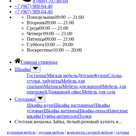
8 (800) 707-89-04
+7 (967) 909-04-40
+7 (967) 909-04-40
Понедельник
09:00 — 21:00
Вторник
09:00 — 21:00
Среда
09:00 — 21:00
Четверг
09:00 — 21:00
Пятница
09:00 — 21:00
Суббота
10:00 — 20:00
Воскресенье
10:00 — 20:00
Главная страница
Шкафы
Гостиные
Мягкая мебель
Детские
Кухни
Столы,
стулья, табуреты
Мебель для
спальни
Матрасы
Мебель для ванной
Мебель для
прихожей
Домашний офис
Мебель для сада
Стеллажи
Шкафы-купе
Шкафы распашные
Шкафы
угловые
Шкафы витрина
Шкафы-пенал
Навесные
шкафы
Тумбы-антресоли
Полки
Стеллаж-вешалка Зайка, белый-розовый купить в...
кухонная мебель
|
детская мебель
|
комплекты садовой мебели
|
садовая