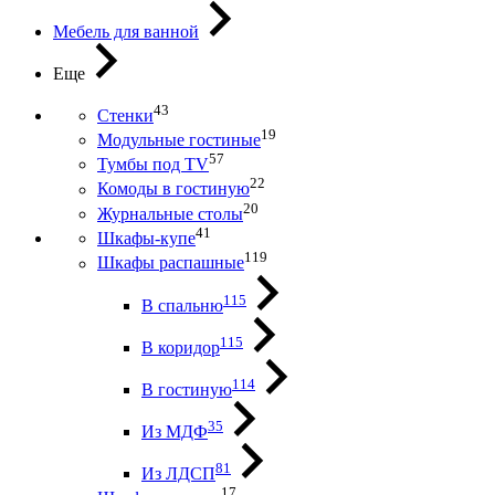
Мебель для ванной
Еще
43
Стенки
19
Модульные гостиные
57
Тумбы под ТV
22
Комоды в гостиную
20
Журнальные столы
41
Шкафы-купе
119
Шкафы распашные
115
В спальню
115
В коридор
114
В гостиную
35
Из МДФ
81
Из ЛДСП
17