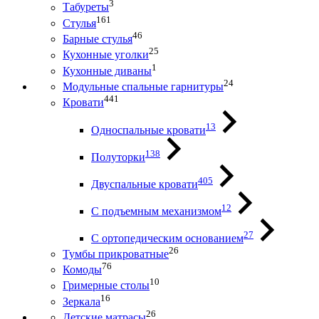
3
Табуреты
161
Стулья
46
Барные стулья
25
Кухонные уголки
1
Кухонные диваны
24
Модульные спальные гарнитуры
441
Кровати
13
Односпальные кровати
138
Полуторки
405
Двуспальные кровати
12
С подъемным механизмом
27
С ортопедическим основанием
26
Тумбы прикроватные
76
Комоды
10
Гримерные столы
16
Зеркала
26
Детские матрасы