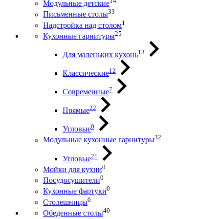
14
Модульные детские
33
Письменные столы
1
Надстройка над столом
25
Кухонные гарнитуры
13
Для маленьких кухонь
12
Классические
7
Современные
22
Прямые
0
Угловые
32
Модульные кухонные гарнитуры
21
Угловые
0
Мойки для кухни
0
Посудосушители
0
Кухонные фартуки
0
Столешницы
40
Обеденные столы