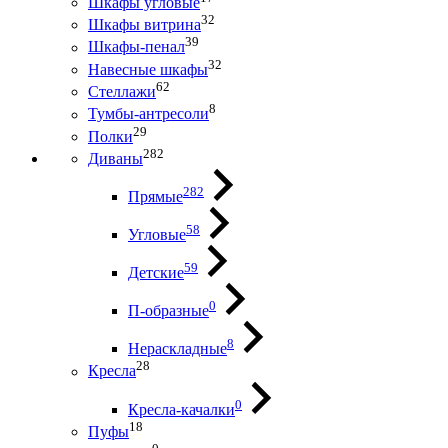
Шкафы угловые
32
Шкафы витрина
39
Шкафы-пенал
32
Навесные шкафы
62
Стеллажи
8
Тумбы-антресоли
29
Полки
282
Диваны
282
Прямые
58
Угловые
59
Детские
0
П-образные
8
Нераскладные
28
Кресла
0
Кресла-качалки
18
Пуфы