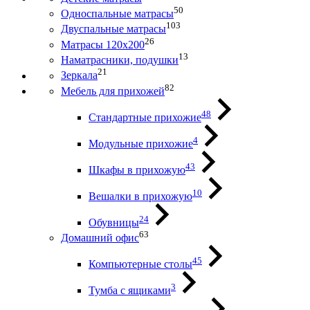
50
Односпальные матрасы
103
Двуспальные матрасы
26
Матрасы 120х200
13
Наматрасники, подушки
21
Зеркала
82
Мебель для прихожей
48
Стандартные прихожие
4
Модульные прихожие
43
Шкафы в прихожую
10
Вешалки в прихожую
24
Обувницы
63
Домашний офис
45
Компьютерные столы
3
Тумба с ящиками