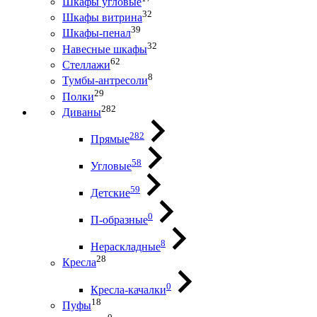
Шкафы угловые
32
Шкафы витрина
39
Шкафы-пенал
32
Навесные шкафы
62
Стеллажи
8
Тумбы-антресоли
29
Полки
282
Диваны
282
Прямые
58
Угловые
59
Детские
0
П-образные
8
Нераскладные
28
Кресла
0
Кресла-качалки
18
Пуфы