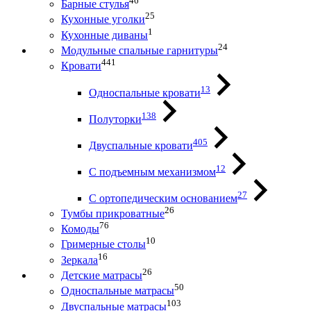
46
Барные стулья
25
Кухонные уголки
1
Кухонные диваны
24
Модульные спальные гарнитуры
441
Кровати
13
Односпальные кровати
138
Полуторки
405
Двуспальные кровати
12
С подъемным механизмом
27
С ортопедическим основанием
26
Тумбы прикроватные
76
Комоды
10
Гримерные столы
16
Зеркала
26
Детские матрасы
50
Односпальные матрасы
103
Двуспальные матрасы