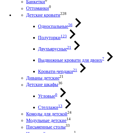
0
Банкетки
0
Оттоманки
228
Детские кровати
56
Односпальные
123
Полуторки
21
Двухъярусные
7
Выдвижные кровати для двоих
21
Кровати-чердаки
21
Диваны детские
36
Детские шкафы
0
Угловые
13
Стеллажи
24
Комоды для детской
14
Модульные детские
33
Письменные столы
1