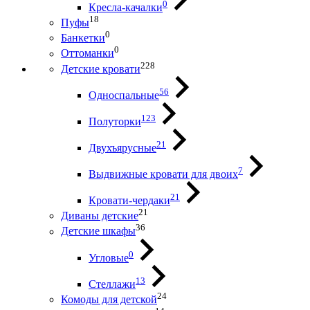
0
Кресла-качалки
18
Пуфы
0
Банкетки
0
Оттоманки
228
Детские кровати
56
Односпальные
123
Полуторки
21
Двухъярусные
7
Выдвижные кровати для двоих
21
Кровати-чердаки
21
Диваны детские
36
Детские шкафы
0
Угловые
13
Стеллажи
24
Комоды для детской