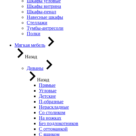
Шкафы угловые
Шкафы витрина
Шкафы-пенал
Навесные шкафы
Стеллажи
Тумбы-антресоли
Полки
Мягкая мебель
Назад
Диваны
Назад
Прямые
Угловые
Детские
П-образные
Нераскладные
Со столиком
На ножках
Без подлокотников
С оттоманкой
С ящиком