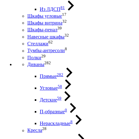
81
Из ЛДСП
17
Шкафы угловые
32
Шкафы витрина
39
Шкафы-пенал
32
Навесные шкафы
62
Стеллажи
8
Тумбы-антресоли
29
Полки
282
Диваны
282
Прямые
58
Угловые
59
Детские
0
П-образные
8
Нераскладные
28
Кресла