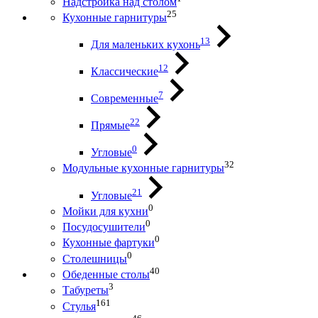
Надстройка над столом
25
Кухонные гарнитуры
13
Для маленьких кухонь
12
Классические
7
Современные
22
Прямые
0
Угловые
32
Модульные кухонные гарнитуры
21
Угловые
0
Мойки для кухни
0
Посудосушители
0
Кухонные фартуки
0
Столешницы
40
Обеденные столы
3
Табуреты
161
Стулья