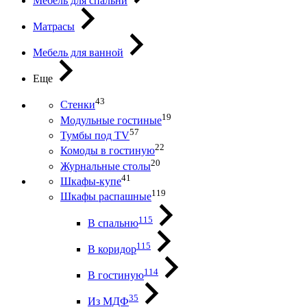
Мебель для спальни
Матрасы
Мебель для ванной
Еще
43
Стенки
19
Модульные гостиные
57
Тумбы под ТV
22
Комоды в гостиную
20
Журнальные столы
41
Шкафы-купе
119
Шкафы распашные
115
В спальню
115
В коридор
114
В гостиную
35
Из МДФ