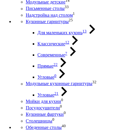
14
Модульные детские
33
Письменные столы
1
Надстройка над столом
25
Кухонные гарнитуры
13
Для маленьких кухонь
12
Классические
7
Современные
22
Прямые
0
Угловые
32
Модульные кухонные гарнитуры
21
Угловые
0
Мойки для кухни
0
Посудосушители
0
Кухонные фартуки
0
Столешницы
40
Обеденные столы