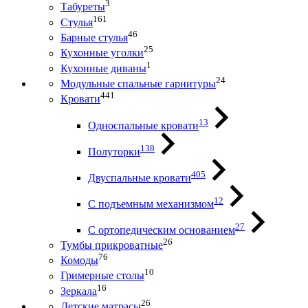
3
Табуреты
161
Стулья
46
Барные стулья
25
Кухонные уголки
1
Кухонные диваны
24
Модульные спальные гарнитуры
441
Кровати
13
Односпальные кровати
138
Полуторки
405
Двуспальные кровати
12
С подъемным механизмом
27
С ортопедическим основанием
26
Тумбы прикроватные
76
Комоды
10
Гримерные столы
16
Зеркала
26
Детские матрасы