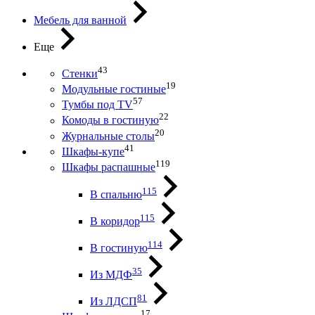
Мебель для ванной
Еще
43
Стенки
19
Модульные гостиные
57
Тумбы под ТV
22
Комоды в гостиную
20
Журнальные столы
41
Шкафы-купе
119
Шкафы распашные
115
В спальню
115
В коридор
114
В гостиную
35
Из МДФ
81
Из ЛДСП
17