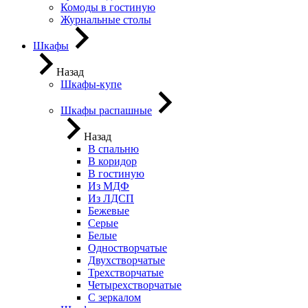
Комоды в гостиную
Журнальные столы
Шкафы
Назад
Шкафы-купе
Шкафы распашные
Назад
В спальню
В коридор
В гостиную
Из МДФ
Из ЛДСП
Бежевые
Серые
Белые
Одностворчатые
Двухстворчатые
Трехстворчатые
Четырехстворчатые
С зеркалом