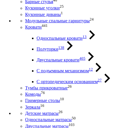
46
Барные стулья
25
Кухонные уголки
1
Кухонные диваны
24
Модульные спальные гарнитуры
441
Кровати
13
Односпальные кровати
138
Полуторки
405
Двуспальные кровати
12
С подъемным механизмом
27
С ортопедическим основанием
26
Тумбы прикроватные
76
Комоды
10
Гримерные столы
16
Зеркала
26
Детские матрасы
50
Односпальные матрасы
103
Двуспальные матрасы