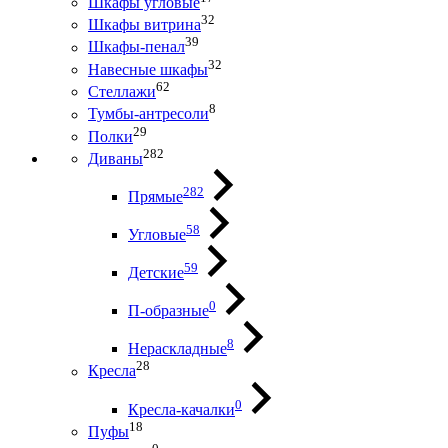
Шкафы угловые
32
Шкафы витрина
39
Шкафы-пенал
32
Навесные шкафы
62
Стеллажи
8
Тумбы-антресоли
29
Полки
282
Диваны
282
Прямые
58
Угловые
59
Детские
0
П-образные
8
Нераскладные
28
Кресла
0
Кресла-качалки
18
Пуфы