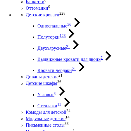
0
Банкетки
0
Оттоманки
228
Детские кровати
56
Односпальные
123
Полуторки
21
Двухъярусные
7
Выдвижные кровати для двоих
21
Кровати-чердаки
21
Диваны детские
36
Детские шкафы
0
Угловые
13
Стеллажи
24
Комоды для детской
14
Модульные детские
33
Письменные столы
1