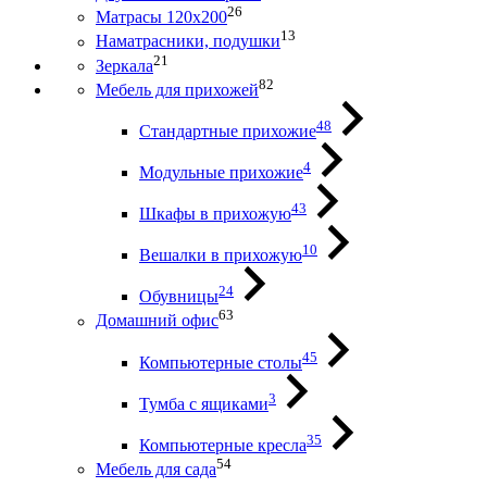
26
Матрасы 120х200
13
Наматрасники, подушки
21
Зеркала
82
Мебель для прихожей
48
Стандартные прихожие
4
Модульные прихожие
43
Шкафы в прихожую
10
Вешалки в прихожую
24
Обувницы
63
Домашний офис
45
Компьютерные столы
3
Тумба с ящиками
35
Компьютерные кресла
54
Мебель для сада