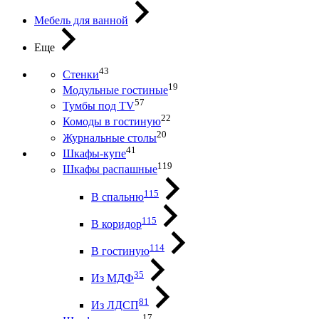
Мебель для ванной
Еще
43
Стенки
19
Модульные гостиные
57
Тумбы под ТV
22
Комоды в гостиную
20
Журнальные столы
41
Шкафы-купе
119
Шкафы распашные
115
В спальню
115
В коридор
114
В гостиную
35
Из МДФ
81
Из ЛДСП
17