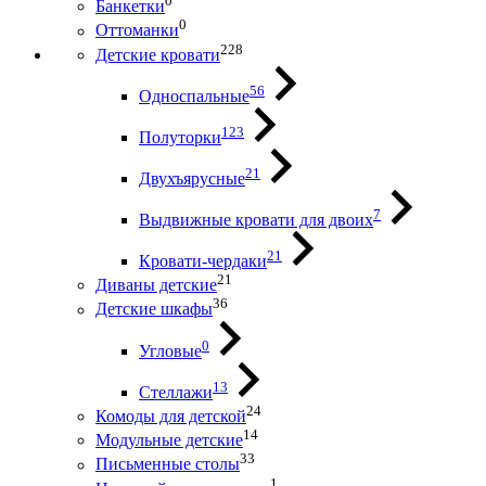
0
Банкетки
0
Оттоманки
228
Детские кровати
56
Односпальные
123
Полуторки
21
Двухъярусные
7
Выдвижные кровати для двоих
21
Кровати-чердаки
21
Диваны детские
36
Детские шкафы
0
Угловые
13
Стеллажи
24
Комоды для детской
14
Модульные детские
33
Письменные столы
1