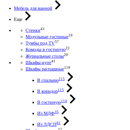
Мебель для ванной
Еще
43
Стенки
19
Модульные гостиные
57
Тумбы под ТV
22
Комоды в гостиную
20
Журнальные столы
41
Шкафы-купе
119
Шкафы распашные
115
В спальню
115
В коридор
114
В гостиную
35
Из МДФ
81
Из ЛДСП
17