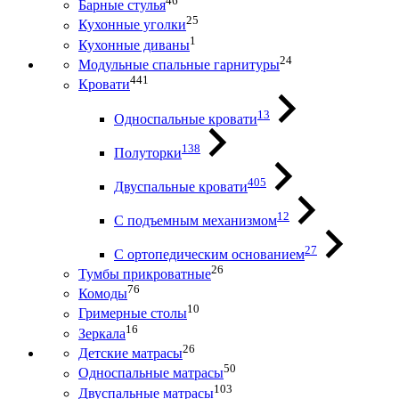
46
Барные стулья
25
Кухонные уголки
1
Кухонные диваны
24
Модульные спальные гарнитуры
441
Кровати
13
Односпальные кровати
138
Полуторки
405
Двуспальные кровати
12
С подъемным механизмом
27
С ортопедическим основанием
26
Тумбы прикроватные
76
Комоды
10
Гримерные столы
16
Зеркала
26
Детские матрасы
50
Односпальные матрасы
103
Двуспальные матрасы