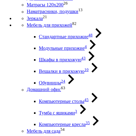
26
Матрасы 120х200
13
Наматрасники, подушки
21
Зеркала
82
Мебель для прихожей
48
Стандартные прихожие
4
Модульные прихожие
43
Шкафы в прихожую
10
Вешалки в прихожую
24
Обувницы
63
Домашний офис
45
Компьютерные столы
3
Тумба с ящиками
35
Компьютерные кресла
54
Мебель для сада