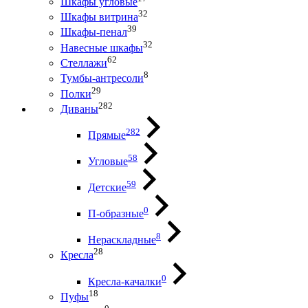
Шкафы угловые
32
Шкафы витрина
39
Шкафы-пенал
32
Навесные шкафы
62
Стеллажи
8
Тумбы-антресоли
29
Полки
282
Диваны
282
Прямые
58
Угловые
59
Детские
0
П-образные
8
Нераскладные
28
Кресла
0
Кресла-качалки
18
Пуфы