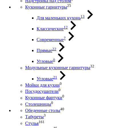
Надстройка над столом
25
Кухонные гарнитуры
13
Для маленьких кухонь
12
Классические
7
Современные
22
Прямые
0
Угловые
32
Модульные кухонные гарнитуры
21
Угловые
0
Мойки для кухни
0
Посудосушители
0
Кухонные фартуки
0
Столешницы
40
Обеденные столы
3
Табуреты
161
Стулья