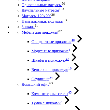
50
Односпальные матрасы
103
Двуспальные матрасы
26
Матрасы 120х200
13
Наматрасники, подушки
21
Зеркала
82
Мебель для прихожей
48
Стандартные прихожие
4
Модульные прихожие
43
Шкафы в прихожую
10
Вешалки в прихожую
24
Обувницы
63
Домашний офис
45
Компьютерные столы
3
Тумба с ящиками