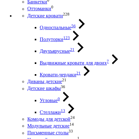
0
Банкетки
0
Оттоманки
228
Детские кровати
56
Односпальные
123
Полуторки
21
Двухъярусные
7
Выдвижные кровати для двоих
21
Кровати-чердаки
21
Диваны детские
36
Детские шкафы
0
Угловые
13
Стеллажи
24
Комоды для детской
14
Модульные детские
33
Письменные столы
1