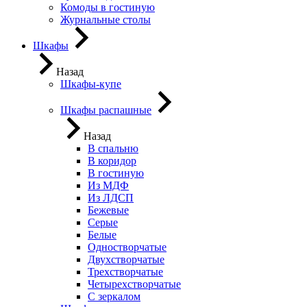
Комоды в гостиную
Журнальные столы
Шкафы
Назад
Шкафы-купе
Шкафы распашные
Назад
В спальню
В коридор
В гостиную
Из МДФ
Из ЛДСП
Бежевые
Серые
Белые
Одностворчатые
Двухстворчатые
Трехстворчатые
Четырехстворчатые
С зеркалом