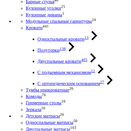
46
Барные стулья
25
Кухонные уголки
1
Кухонные диваны
24
Модульные спальные гарнитуры
441
Кровати
13
Односпальные кровати
138
Полуторки
405
Двуспальные кровати
12
С подъемным механизмом
27
С ортопедическим основанием
26
Тумбы прикроватные
76
Комоды
10
Гримерные столы
16
Зеркала
26
Детские матрасы
50
Односпальные матрасы
103
Двуспальные матрасы