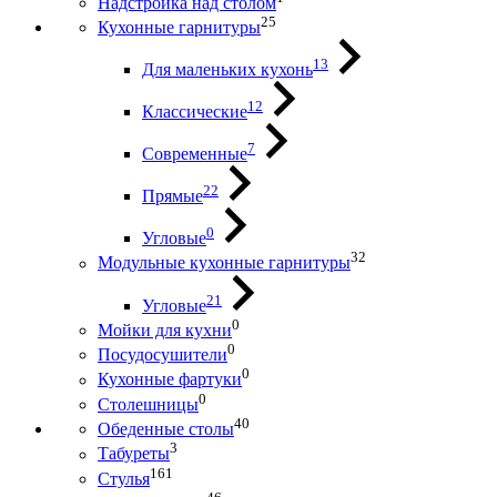
Надстройка над столом
25
Кухонные гарнитуры
13
Для маленьких кухонь
12
Классические
7
Современные
22
Прямые
0
Угловые
32
Модульные кухонные гарнитуры
21
Угловые
0
Мойки для кухни
0
Посудосушители
0
Кухонные фартуки
0
Столешницы
40
Обеденные столы
3
Табуреты
161
Стулья