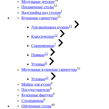
14
Модульные детские
33
Письменные столы
1
Надстройка над столом
25
Кухонные гарнитуры
13
Для маленьких кухонь
12
Классические
7
Современные
22
Прямые
0
Угловые
32
Модульные кухонные гарнитуры
21
Угловые
0
Мойки для кухни
0
Посудосушители
0
Кухонные фартуки
0
Столешницы
40
Обеденные столы