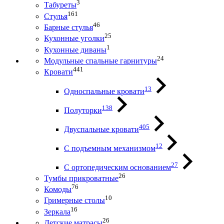
3
Табуреты
161
Стулья
46
Барные стулья
25
Кухонные уголки
1
Кухонные диваны
24
Модульные спальные гарнитуры
441
Кровати
13
Односпальные кровати
138
Полуторки
405
Двуспальные кровати
12
С подъемным механизмом
27
С ортопедическим основанием
26
Тумбы прикроватные
76
Комоды
10
Гримерные столы
16
Зеркала
26
Детские матрасы