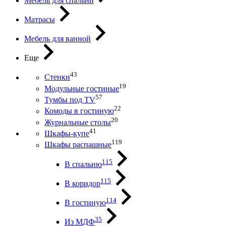
Мебель для спальни
Матрасы
Мебель для ванной
Еще
43
Стенки
19
Модульные гостиные
57
Тумбы под ТV
22
Комоды в гостиную
20
Журнальные столы
41
Шкафы-купе
119
Шкафы распашные
115
В спальню
115
В коридор
114
В гостиную
35
Из МДФ