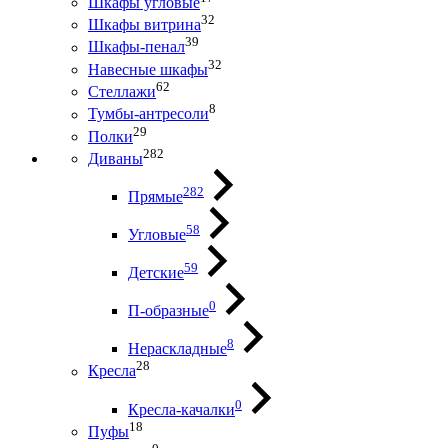
Шкафы угловые
32
Шкафы витрина
39
Шкафы-пенал
32
Навесные шкафы
62
Стеллажи
8
Тумбы-антресоли
29
Полки
282
Диваны
282
Прямые
58
Угловые
59
Детские
0
П-образные
8
Нераскладные
28
Кресла
0
Кресла-качалки
18
Пуфы