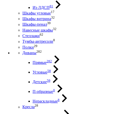
81
Из ЛДСП
17
Шкафы угловые
32
Шкафы витрина
39
Шкафы-пенал
32
Навесные шкафы
62
Стеллажи
8
Тумбы-антресоли
29
Полки
282
Диваны
282
Прямые
58
Угловые
59
Детские
0
П-образные
8
Нераскладные
28
Кресла