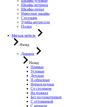
Шкафы угловые
Шкафы витрина
Шкафы-пенал
Навесные шкафы
Стеллажи
Тумбы-антресоли
Полки
Мягкая мебель
Назад
Диваны
Назад
Прямые
Угловые
Детские
П-образные
Нераскладные
Со столиком
На ножках
Без подлокотников
С оттоманкой
С ящиком