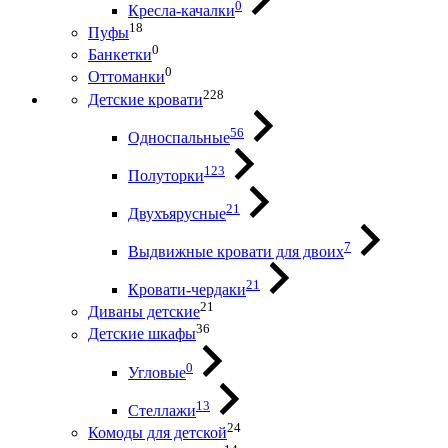
0
Кресла-качалки
18
Пуфы
0
Банкетки
0
Оттоманки
228
Детские кровати
56
Односпальные
123
Полуторки
21
Двухъярусные
7
Выдвижные кровати для двоих
21
Кровати-чердаки
21
Диваны детские
36
Детские шкафы
0
Угловые
13
Стеллажи
24
Комоды для детской