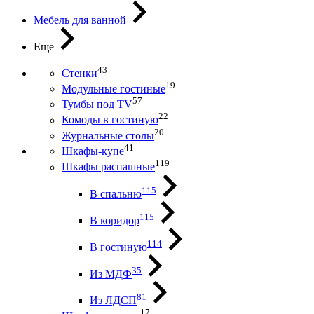
Мебель для ванной
Еще
43
Стенки
19
Модульные гостиные
57
Тумбы под ТV
22
Комоды в гостиную
20
Журнальные столы
41
Шкафы-купе
119
Шкафы распашные
115
В спальню
115
В коридор
114
В гостиную
35
Из МДФ
81
Из ЛДСП
17