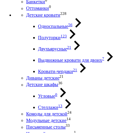
0
Банкетки
0
Оттоманки
228
Детские кровати
56
Односпальные
123
Полуторки
21
Двухъярусные
7
Выдвижные кровати для двоих
21
Кровати-чердаки
21
Диваны детские
36
Детские шкафы
0
Угловые
13
Стеллажи
24
Комоды для детской
14
Модульные детские
33
Письменные столы
1