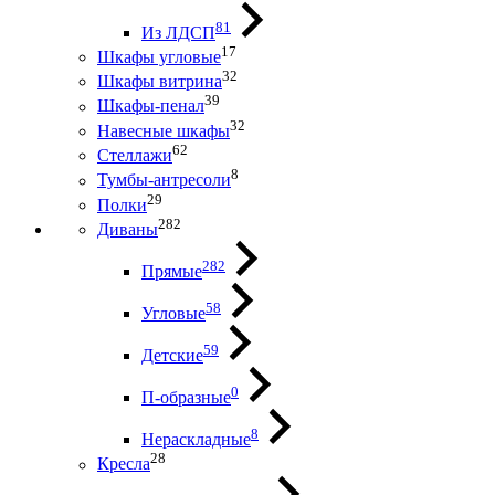
81
Из ЛДСП
17
Шкафы угловые
32
Шкафы витрина
39
Шкафы-пенал
32
Навесные шкафы
62
Стеллажи
8
Тумбы-антресоли
29
Полки
282
Диваны
282
Прямые
58
Угловые
59
Детские
0
П-образные
8
Нераскладные
28
Кресла