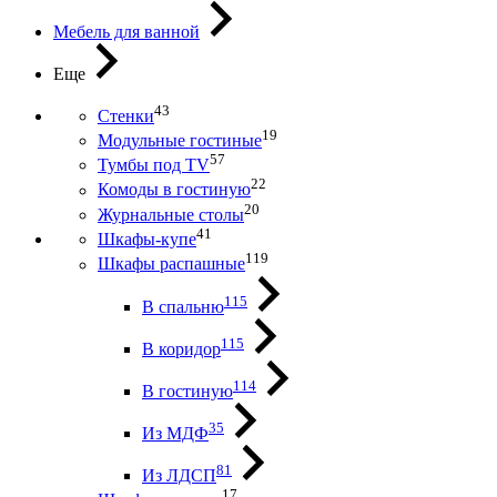
Мебель для ванной
Еще
43
Стенки
19
Модульные гостиные
57
Тумбы под ТV
22
Комоды в гостиную
20
Журнальные столы
41
Шкафы-купе
119
Шкафы распашные
115
В спальню
115
В коридор
114
В гостиную
35
Из МДФ
81
Из ЛДСП
17