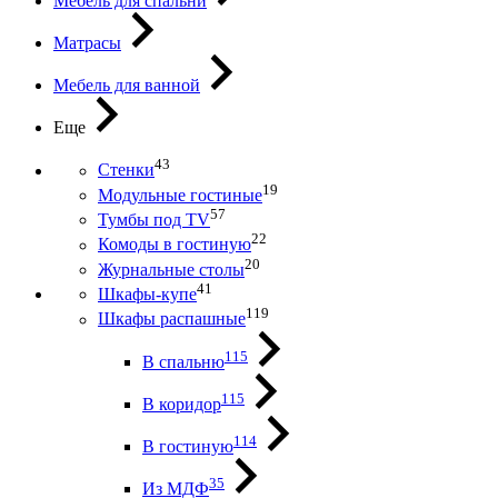
Мебель для спальни
Матрасы
Мебель для ванной
Еще
43
Стенки
19
Модульные гостиные
57
Тумбы под ТV
22
Комоды в гостиную
20
Журнальные столы
41
Шкафы-купе
119
Шкафы распашные
115
В спальню
115
В коридор
114
В гостиную
35
Из МДФ