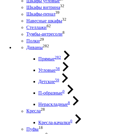
Шкафы угловые
32
Шкафы витрина
39
Шкафы-пенал
32
Навесные шкафы
62
Стеллажи
8
Тумбы-антресоли
29
Полки
282
Диваны
282
Прямые
58
Угловые
59
Детские
0
П-образные
8
Нераскладные
28
Кресла
0
Кресла-качалки
18
Пуфы