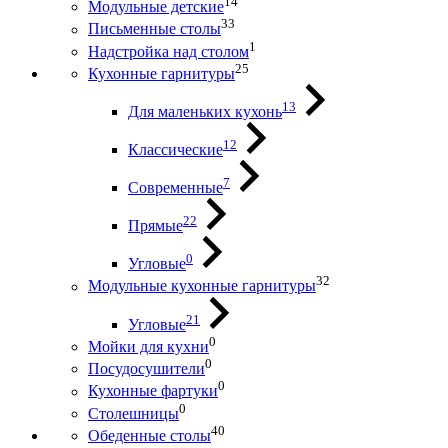
14
Модульные детские
33
Письменные столы
1
Надстройка над столом
25
Кухонные гарнитуры
13
Для маленьких кухонь
12
Классические
7
Современные
22
Прямые
0
Угловые
32
Модульные кухонные гарнитуры
21
Угловые
0
Мойки для кухни
0
Посудосушители
0
Кухонные фартуки
0
Столешницы
40
Обеденные столы