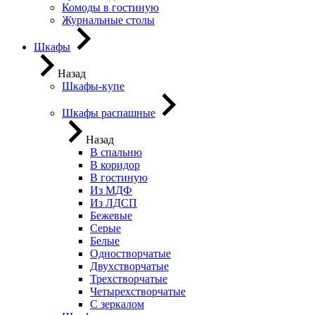
Комоды в гостиную
Журнальные столы
Шкафы
Назад
Шкафы-купе
Шкафы распашные
Назад
В спальню
В коридор
В гостиную
Из МДФ
Из ЛДСП
Бежевые
Серые
Белые
Одностворчатые
Двухстворчатые
Трехстворчатые
Четырехстворчатые
С зеркалом