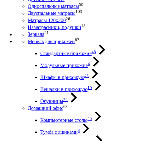
50
Односпальные матрасы
103
Двуспальные матрасы
26
Матрасы 120х200
13
Наматрасники, подушки
21
Зеркала
82
Мебель для прихожей
48
Стандартные прихожие
4
Модульные прихожие
43
Шкафы в прихожую
10
Вешалки в прихожую
24
Обувницы
63
Домашний офис
45
Компьютерные столы
3
Тумба с ящиками