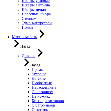
Шкафы угловые
Шкафы витрина
Шкафы-пенал
Навесные шкафы
Стеллажи
Тумбы-антресоли
Полки
Мягкая мебель
Назад
Диваны
Назад
Прямые
Угловые
Детские
П-образные
Нераскладные
Со столиком
На ножках
Без подлокотников
С оттоманкой
С ящиком