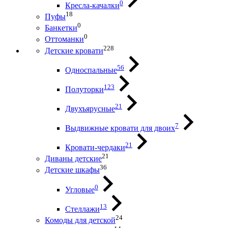
0
Кресла-качалки
18
Пуфы
0
Банкетки
0
Оттоманки
228
Детские кровати
56
Односпальные
123
Полуторки
21
Двухъярусные
7
Выдвижные кровати для двоих
21
Кровати-чердаки
21
Диваны детские
36
Детские шкафы
0
Угловые
13
Стеллажи
24
Комоды для детской