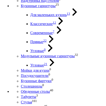
Надстройка над столом
25
Кухонные гарнитуры
13
Для маленьких кухонь
12
Классические
7
Современные
22
Прямые
0
Угловые
32
Модульные кухонные гарнитуры
21
Угловые
0
Мойки для кухни
0
Посудосушители
0
Кухонные фартуки
0
Столешницы
40
Обеденные столы
3
Табуреты
161
Стулья