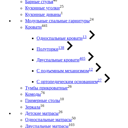
46
Барные стулья
25
Кухонные уголки
1
Кухонные диваны
24
Модульные спальные гарнитуры
441
Кровати
13
Односпальные кровати
138
Полуторки
405
Двуспальные кровати
12
С подъемным механизмом
27
С ортопедическим основанием
26
Тумбы прикроватные
76
Комоды
10
Гримерные столы
16
Зеркала
26
Детские матрасы
50
Односпальные матрасы
103
Двуспальные матрасы