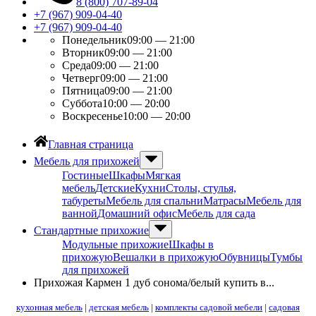
8 (800) 707-89-04
+7 (967) 909-04-40
+7 (967) 909-04-40
Понедельник
09:00 — 21:00
Вторник
09:00 — 21:00
Среда
09:00 — 21:00
Четверг
09:00 — 21:00
Пятница
09:00 — 21:00
Суббота
10:00 — 20:00
Воскресенье
10:00 — 20:00
Главная страница
Мебель для прихожей
Гостиные
Шкафы
Мягкая
мебель
Детские
Кухни
Столы, стулья,
табуреты
Мебель для спальни
Матрасы
Мебель для
ванной
Домашний офис
Мебель для сада
Стандартные прихожие
Модульные прихожие
Шкафы в
прихожую
Вешалки в прихожую
Обувницы
Тумбы
для прихожей
Прихожая Кармен 1 дуб сонома/белый купить в...
кухонная мебель
|
детская мебель
|
комплекты садовой мебели
|
садовая