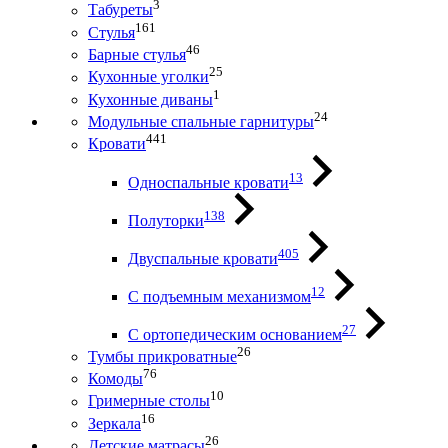
3
Табуреты
161
Стулья
46
Барные стулья
25
Кухонные уголки
1
Кухонные диваны
24
Модульные спальные гарнитуры
441
Кровати
13
Односпальные кровати
138
Полуторки
405
Двуспальные кровати
12
С подъемным механизмом
27
С ортопедическим основанием
26
Тумбы прикроватные
76
Комоды
10
Гримерные столы
16
Зеркала
26
Детские матрасы