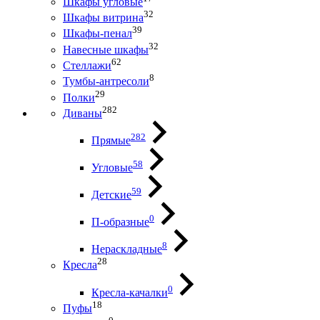
Шкафы угловые
32
Шкафы витрина
39
Шкафы-пенал
32
Навесные шкафы
62
Стеллажи
8
Тумбы-антресоли
29
Полки
282
Диваны
282
Прямые
58
Угловые
59
Детские
0
П-образные
8
Нераскладные
28
Кресла
0
Кресла-качалки
18
Пуфы