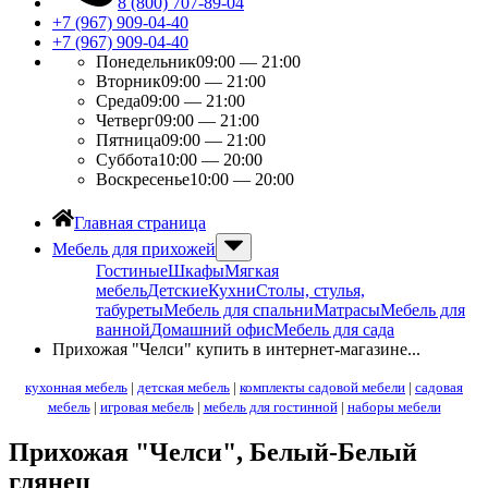
8 (800) 707-89-04
+7 (967) 909-04-40
+7 (967) 909-04-40
Понедельник
09:00 — 21:00
Вторник
09:00 — 21:00
Среда
09:00 — 21:00
Четверг
09:00 — 21:00
Пятница
09:00 — 21:00
Суббота
10:00 — 20:00
Воскресенье
10:00 — 20:00
Главная страница
Мебель для прихожей
Гостиные
Шкафы
Мягкая
мебель
Детские
Кухни
Столы, стулья,
табуреты
Мебель для спальни
Матрасы
Мебель для
ванной
Домашний офис
Мебель для сада
Прихожая "Челси" купить в интернет-магазине...
кухонная мебель
|
детская мебель
|
комплекты садовой мебели
|
садовая
мебель
|
игровая мебель
|
мебель для гостинной
|
наборы мебели
Прихожая "Челси"
, Белый-Белый
глянец