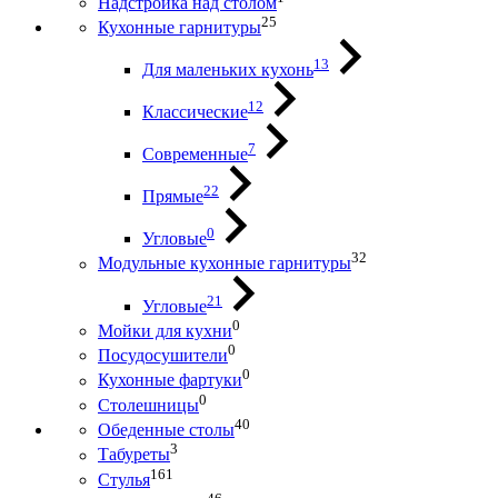
Надстройка над столом
25
Кухонные гарнитуры
13
Для маленьких кухонь
12
Классические
7
Современные
22
Прямые
0
Угловые
32
Модульные кухонные гарнитуры
21
Угловые
0
Мойки для кухни
0
Посудосушители
0
Кухонные фартуки
0
Столешницы
40
Обеденные столы
3
Табуреты
161
Стулья