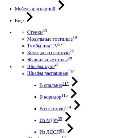
Мебель для ванной
Еще
43
Стенки
19
Модульные гостиные
57
Тумбы под ТV
22
Комоды в гостиную
20
Журнальные столы
41
Шкафы-купе
119
Шкафы распашные
115
В спальню
115
В коридор
114
В гостиную
35
Из МДФ
81
Из ЛДСП
17