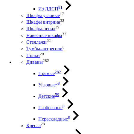
81
Из ЛДСП
17
Шкафы угловые
32
Шкафы витрина
39
Шкафы-пенал
32
Навесные шкафы
62
Стеллажи
8
Тумбы-антресоли
29
Полки
282
Диваны
282
Прямые
58
Угловые
59
Детские
0
П-образные
8
Нераскладные
28
Кресла