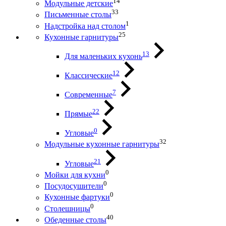
14
Модульные детские
33
Письменные столы
1
Надстройка над столом
25
Кухонные гарнитуры
13
Для маленьких кухонь
12
Классические
7
Современные
22
Прямые
0
Угловые
32
Модульные кухонные гарнитуры
21
Угловые
0
Мойки для кухни
0
Посудосушители
0
Кухонные фартуки
0
Столешницы
40
Обеденные столы