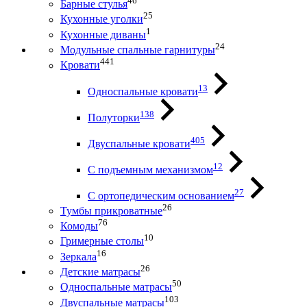
46
Барные стулья
25
Кухонные уголки
1
Кухонные диваны
24
Модульные спальные гарнитуры
441
Кровати
13
Односпальные кровати
138
Полуторки
405
Двуспальные кровати
12
С подъемным механизмом
27
С ортопедическим основанием
26
Тумбы прикроватные
76
Комоды
10
Гримерные столы
16
Зеркала
26
Детские матрасы
50
Односпальные матрасы
103
Двуспальные матрасы