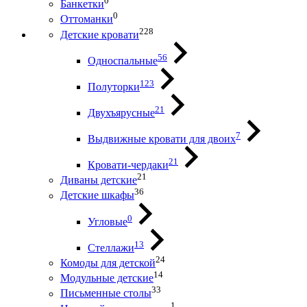
0
Банкетки
0
Оттоманки
228
Детские кровати
56
Односпальные
123
Полуторки
21
Двухъярусные
7
Выдвижные кровати для двоих
21
Кровати-чердаки
21
Диваны детские
36
Детские шкафы
0
Угловые
13
Стеллажи
24
Комоды для детской
14
Модульные детские
33
Письменные столы
1