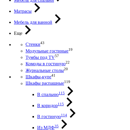
Мебель для спальни
Матрасы
Мебель для ванной
Еще
43
Стенки
19
Модульные гостиные
57
Тумбы под ТV
22
Комоды в гостиную
20
Журнальные столы
41
Шкафы-купе
119
Шкафы распашные
115
В спальню
115
В коридор
114
В гостиную
35
Из МДФ