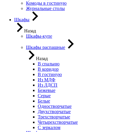
Комоды в гостиную
Журнальные столы
Шкафы
Назад
Шкафы-купе
Шкафы распашные
Назад
В спальню
В коридор
В гостиную
Из МДФ
Из ЛДСП
Бежевые
Серые
Белые
Одностворчатые
Двухстворчатые
Трехстворчатые
Четырехстворчатые
С зеркалом