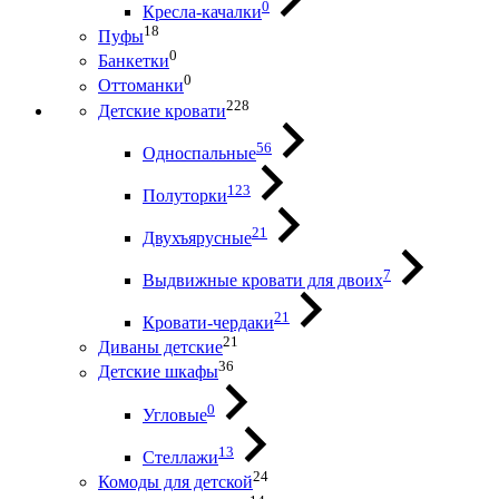
0
Кресла-качалки
18
Пуфы
0
Банкетки
0
Оттоманки
228
Детские кровати
56
Односпальные
123
Полуторки
21
Двухъярусные
7
Выдвижные кровати для двоих
21
Кровати-чердаки
21
Диваны детские
36
Детские шкафы
0
Угловые
13
Стеллажи
24
Комоды для детской