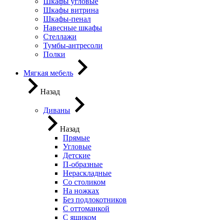
Шкафы угловые
Шкафы витрина
Шкафы-пенал
Навесные шкафы
Стеллажи
Тумбы-антресоли
Полки
Мягкая мебель
Назад
Диваны
Назад
Прямые
Угловые
Детские
П-образные
Нераскладные
Со столиком
На ножках
Без подлокотников
С оттоманкой
С ящиком