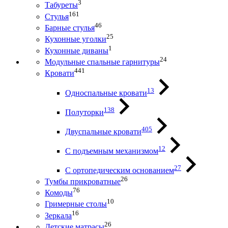
3
Табуреты
161
Стулья
46
Барные стулья
25
Кухонные уголки
1
Кухонные диваны
24
Модульные спальные гарнитуры
441
Кровати
13
Односпальные кровати
138
Полуторки
405
Двуспальные кровати
12
С подъемным механизмом
27
С ортопедическим основанием
26
Тумбы прикроватные
76
Комоды
10
Гримерные столы
16
Зеркала
26
Детские матрасы