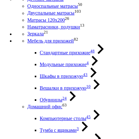
50
Односпальные матрасы
103
Двуспальные матрасы
26
Матрасы 120х200
13
Наматрасники, подушки
21
Зеркала
82
Мебель для прихожей
48
Стандартные прихожие
4
Модульные прихожие
43
Шкафы в прихожую
10
Вешалки в прихожую
24
Обувницы
63
Домашний офис
45
Компьютерные столы
3
Тумба с ящиками