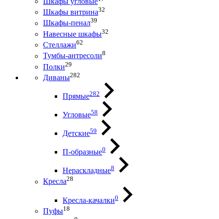
Шкафы угловые
32
Шкафы витрина
39
Шкафы-пенал
32
Навесные шкафы
62
Стеллажи
8
Тумбы-антресоли
29
Полки
282
Диваны
282
Прямые
58
Угловые
59
Детские
0
П-образные
8
Нераскладные
28
Кресла
0
Кресла-качалки
18
Пуфы