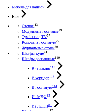
Мебель для ванной
Еще
43
Стенки
19
Модульные гостиные
57
Тумбы под ТV
22
Комоды в гостиную
20
Журнальные столы
41
Шкафы-купе
119
Шкафы распашные
115
В спальню
115
В коридор
114
В гостиную
35
Из МДФ
81
Из ЛДСП
17