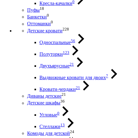
0
Кресла-качалки
18
Пуфы
0
Банкетки
0
Оттоманки
228
Детские кровати
56
Односпальные
123
Полуторки
21
Двухъярусные
7
Выдвижные кровати для двоих
21
Кровати-чердаки
21
Диваны детские
36
Детские шкафы
0
Угловые
13
Стеллажи
24
Комоды для детской