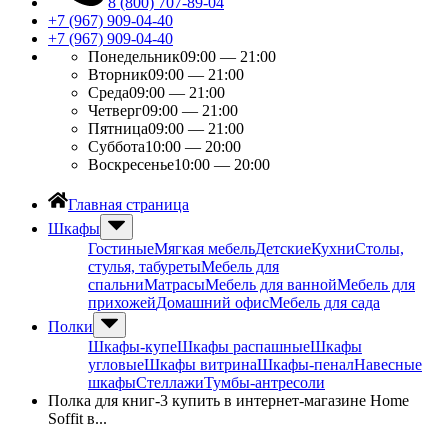
8 (800) 707-89-04
+7 (967) 909-04-40
+7 (967) 909-04-40
Понедельник
09:00 — 21:00
Вторник
09:00 — 21:00
Среда
09:00 — 21:00
Четверг
09:00 — 21:00
Пятница
09:00 — 21:00
Суббота
10:00 — 20:00
Воскресенье
10:00 — 20:00
Главная страница
Шкафы
Гостиные
Мягкая мебель
Детские
Кухни
Столы,
стулья, табуреты
Мебель для
спальни
Матрасы
Мебель для ванной
Мебель для
прихожей
Домашний офис
Мебель для сада
Полки
Шкафы-купе
Шкафы распашные
Шкафы
угловые
Шкафы витрина
Шкафы-пенал
Навесные
шкафы
Стеллажи
Тумбы-антресоли
Полка для книг-3 купить в интернет-магазине Home
Soffit в...