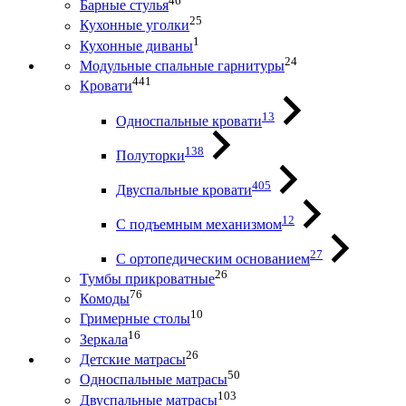
46
Барные стулья
25
Кухонные уголки
1
Кухонные диваны
24
Модульные спальные гарнитуры
441
Кровати
13
Односпальные кровати
138
Полуторки
405
Двуспальные кровати
12
С подъемным механизмом
27
С ортопедическим основанием
26
Тумбы прикроватные
76
Комоды
10
Гримерные столы
16
Зеркала
26
Детские матрасы
50
Односпальные матрасы
103
Двуспальные матрасы