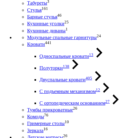
3
Табуреты
161
Стулья
46
Барные стулья
25
Кухонные уголки
1
Кухонные диваны
24
Модульные спальные гарнитуры
441
Кровати
13
Односпальные кровати
138
Полуторки
405
Двуспальные кровати
12
С подъемным механизмом
27
С ортопедическим основанием
26
Тумбы прикроватные
76
Комоды
10
Гримерные столы
16
Зеркала
26
Детские матрасы