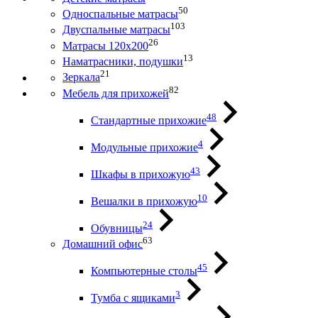
50
Односпальные матрасы
103
Двуспальные матрасы
26
Матрасы 120х200
13
Наматрасники, подушки
21
Зеркала
82
Мебель для прихожей
48
Стандартные прихожие
4
Модульные прихожие
43
Шкафы в прихожую
10
Вешалки в прихожую
24
Обувницы
63
Домашний офис
45
Компьютерные столы
3
Тумба с ящиками