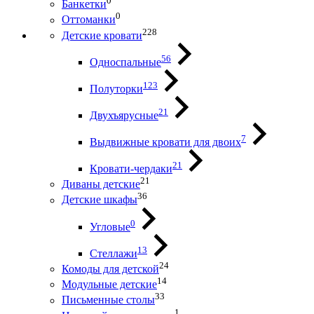
0
Банкетки
0
Оттоманки
228
Детские кровати
56
Односпальные
123
Полуторки
21
Двухъярусные
7
Выдвижные кровати для двоих
21
Кровати-чердаки
21
Диваны детские
36
Детские шкафы
0
Угловые
13
Стеллажи
24
Комоды для детской
14
Модульные детские
33
Письменные столы
1