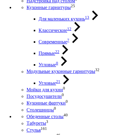
Надстройка над столом
25
Кухонные гарнитуры
13
Для маленьких кухонь
12
Классические
7
Современные
22
Прямые
0
Угловые
32
Модульные кухонные гарнитуры
21
Угловые
0
Мойки для кухни
0
Посудосушители
0
Кухонные фартуки
0
Столешницы
40
Обеденные столы
3
Табуреты
161
Стулья