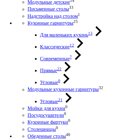
14
Модульные детские
33
Письменные столы
1
Надстройка над столом
25
Кухонные гарнитуры
13
Для маленьких кухонь
12
Классические
7
Современные
22
Прямые
0
Угловые
32
Модульные кухонные гарнитуры
21
Угловые
0
Мойки для кухни
0
Посудосушители
0
Кухонные фартуки
0
Столешницы
40
Обеденные столы