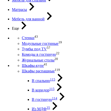
Мебель для спальни
Матрасы
Мебель для ванной
Еще
43
Стенки
19
Модульные гостиные
57
Тумбы под ТV
22
Комоды в гостиную
20
Журнальные столы
41
Шкафы-купе
119
Шкафы распашные
115
В спальню
115
В коридор
114
В гостиную
35
Из МДФ