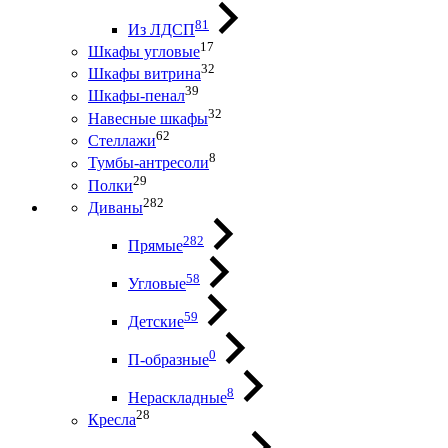
81
Из ЛДСП
17
Шкафы угловые
32
Шкафы витрина
39
Шкафы-пенал
32
Навесные шкафы
62
Стеллажи
8
Тумбы-антресоли
29
Полки
282
Диваны
282
Прямые
58
Угловые
59
Детские
0
П-образные
8
Нераскладные
28
Кресла