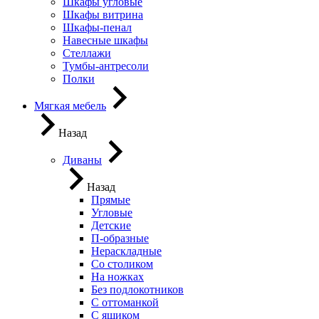
Шкафы угловые
Шкафы витрина
Шкафы-пенал
Навесные шкафы
Стеллажи
Тумбы-антресоли
Полки
Мягкая мебель
Назад
Диваны
Назад
Прямые
Угловые
Детские
П-образные
Нераскладные
Со столиком
На ножках
Без подлокотников
С оттоманкой
С ящиком