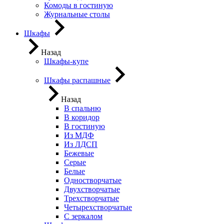
Комоды в гостиную
Журнальные столы
Шкафы
Назад
Шкафы-купе
Шкафы распашные
Назад
В спальню
В коридор
В гостиную
Из МДФ
Из ЛДСП
Бежевые
Серые
Белые
Одностворчатые
Двухстворчатые
Трехстворчатые
Четырехстворчатые
С зеркалом