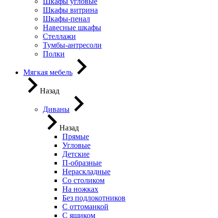
Шкафы угловые
Шкафы витрина
Шкафы-пенал
Навесные шкафы
Стеллажи
Тумбы-антресоли
Полки
Мягкая мебель
Назад
Диваны
Назад
Прямые
Угловые
Детские
П-образные
Нераскладные
Со столиком
На ножках
Без подлокотников
С оттоманкой
С ящиком