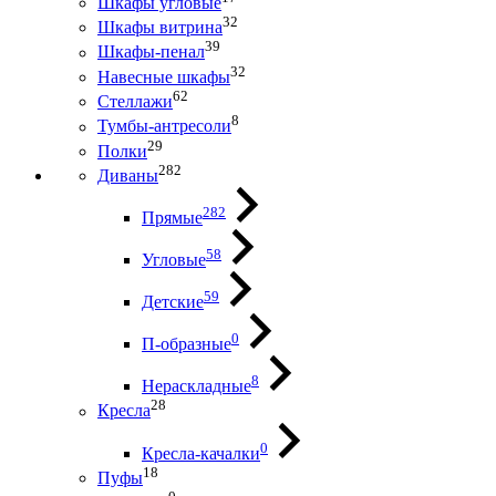
Шкафы угловые
32
Шкафы витрина
39
Шкафы-пенал
32
Навесные шкафы
62
Стеллажи
8
Тумбы-антресоли
29
Полки
282
Диваны
282
Прямые
58
Угловые
59
Детские
0
П-образные
8
Нераскладные
28
Кресла
0
Кресла-качалки
18
Пуфы