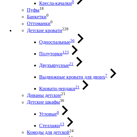
0
Кресла-качалки
18
Пуфы
0
Банкетки
0
Оттоманки
228
Детские кровати
56
Односпальные
123
Полуторки
21
Двухъярусные
7
Выдвижные кровати для двоих
21
Кровати-чердаки
21
Диваны детские
36
Детские шкафы
0
Угловые
13
Стеллажи
24
Комоды для детской