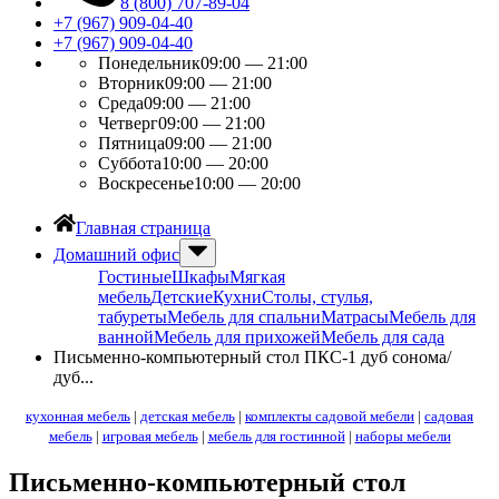
8 (800) 707-89-04
+7 (967) 909-04-40
+7 (967) 909-04-40
Понедельник
09:00 — 21:00
Вторник
09:00 — 21:00
Среда
09:00 — 21:00
Четверг
09:00 — 21:00
Пятница
09:00 — 21:00
Суббота
10:00 — 20:00
Воскресенье
10:00 — 20:00
Главная страница
Домашний офис
Гостиные
Шкафы
Мягкая
мебель
Детские
Кухни
Столы, стулья,
табуреты
Мебель для спальни
Матрасы
Мебель для
ванной
Мебель для прихожей
Мебель для сада
Письменно-компьютерный стол ПКС-1 дуб сонома/
дуб...
кухонная мебель
|
детская мебель
|
комплекты садовой мебели
|
садовая
мебель
|
игровая мебель
|
мебель для гостинной
|
наборы мебели
Письменно-компьютерный стол