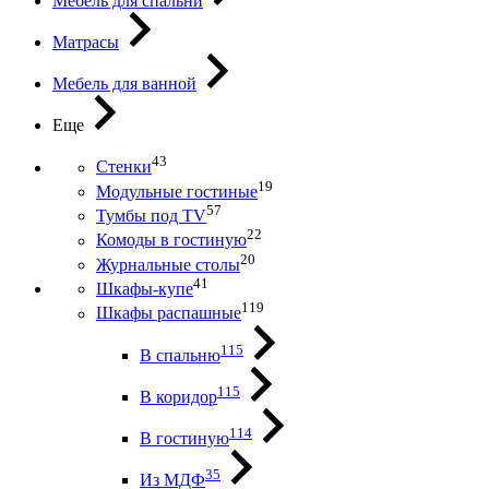
Мебель для спальни
Матрасы
Мебель для ванной
Еще
43
Стенки
19
Модульные гостиные
57
Тумбы под ТV
22
Комоды в гостиную
20
Журнальные столы
41
Шкафы-купе
119
Шкафы распашные
115
В спальню
115
В коридор
114
В гостиную
35
Из МДФ