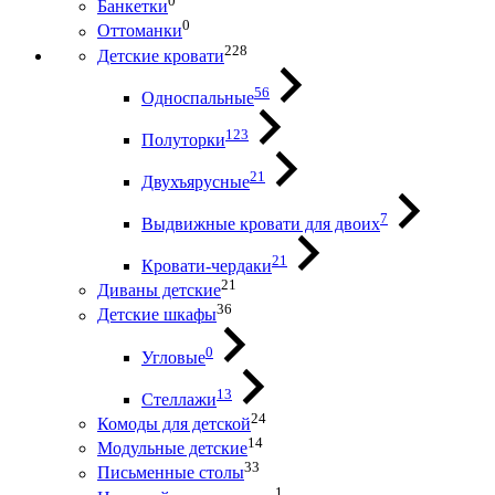
0
Банкетки
0
Оттоманки
228
Детские кровати
56
Односпальные
123
Полуторки
21
Двухъярусные
7
Выдвижные кровати для двоих
21
Кровати-чердаки
21
Диваны детские
36
Детские шкафы
0
Угловые
13
Стеллажи
24
Комоды для детской
14
Модульные детские
33
Письменные столы
1