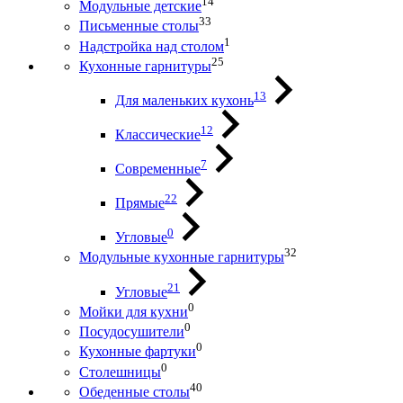
14
Модульные детские
33
Письменные столы
1
Надстройка над столом
25
Кухонные гарнитуры
13
Для маленьких кухонь
12
Классические
7
Современные
22
Прямые
0
Угловые
32
Модульные кухонные гарнитуры
21
Угловые
0
Мойки для кухни
0
Посудосушители
0
Кухонные фартуки
0
Столешницы
40
Обеденные столы