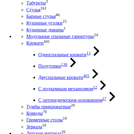
3
Табуреты
161
Стулья
46
Барные стулья
25
Кухонные уголки
1
Кухонные диваны
24
Модульные спальные гарнитуры
441
Кровати
13
Односпальные кровати
138
Полуторки
405
Двуспальные кровати
12
С подъемным механизмом
27
С ортопедическим основанием
26
Тумбы прикроватные
76
Комоды
10
Гримерные столы
16
Зеркала
26
Детские матрасы