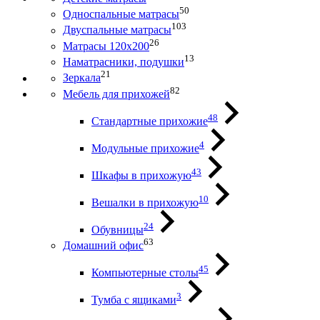
50
Односпальные матрасы
103
Двуспальные матрасы
26
Матрасы 120х200
13
Наматрасники, подушки
21
Зеркала
82
Мебель для прихожей
48
Стандартные прихожие
4
Модульные прихожие
43
Шкафы в прихожую
10
Вешалки в прихожую
24
Обувницы
63
Домашний офис
45
Компьютерные столы
3
Тумба с ящиками