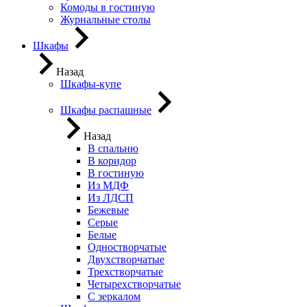
Комоды в гостиную
Журнальные столы
Шкафы
Назад
Шкафы-купе
Шкафы распашные
Назад
В спальню
В коридор
В гостиную
Из МДФ
Из ЛДСП
Бежевые
Серые
Белые
Одностворчатые
Двухстворчатые
Трехстворчатые
Четырехстворчатые
С зеркалом