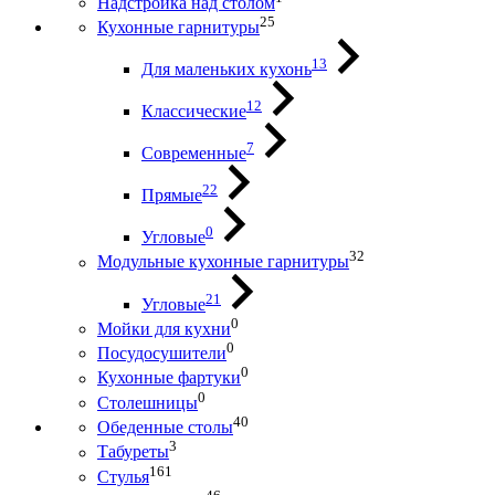
Надстройка над столом
25
Кухонные гарнитуры
13
Для маленьких кухонь
12
Классические
7
Современные
22
Прямые
0
Угловые
32
Модульные кухонные гарнитуры
21
Угловые
0
Мойки для кухни
0
Посудосушители
0
Кухонные фартуки
0
Столешницы
40
Обеденные столы
3
Табуреты
161
Стулья