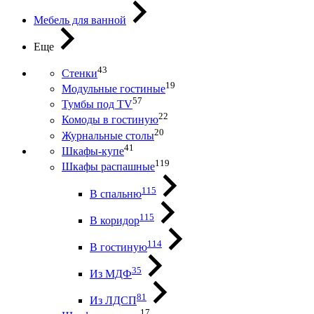
Мебель для ванной
Еще
43
Стенки
19
Модульные гостиные
57
Тумбы под ТV
22
Комоды в гостиную
20
Журнальные столы
41
Шкафы-купе
119
Шкафы распашные
115
В спальню
115
В коридор
114
В гостиную
35
Из МДФ
81
Из ЛДСП
17