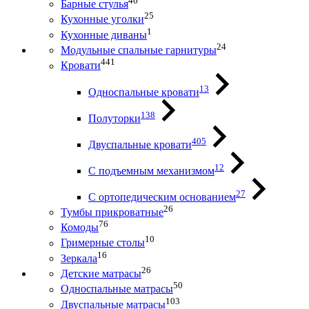
46
Барные стулья
25
Кухонные уголки
1
Кухонные диваны
24
Модульные спальные гарнитуры
441
Кровати
13
Односпальные кровати
138
Полуторки
405
Двуспальные кровати
12
С подъемным механизмом
27
С ортопедическим основанием
26
Тумбы прикроватные
76
Комоды
10
Гримерные столы
16
Зеркала
26
Детские матрасы
50
Односпальные матрасы
103
Двуспальные матрасы