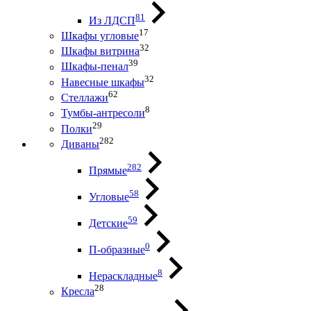
81
Из ЛДСП
17
Шкафы угловые
32
Шкафы витрина
39
Шкафы-пенал
32
Навесные шкафы
62
Стеллажи
8
Тумбы-антресоли
29
Полки
282
Диваны
282
Прямые
58
Угловые
59
Детские
0
П-образные
8
Нераскладные
28
Кресла