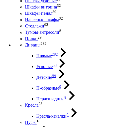
Шкафы угловые
32
Шкафы витрина
39
Шкафы-пенал
32
Навесные шкафы
62
Стеллажи
8
Тумбы-антресоли
29
Полки
282
Диваны
282
Прямые
58
Угловые
59
Детские
0
П-образные
8
Нераскладные
28
Кресла
0
Кресла-качалки
18
Пуфы