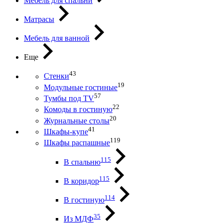
Мебель для спальни
Матрасы
Мебель для ванной
Еще
43
Стенки
19
Модульные гостиные
57
Тумбы под ТV
22
Комоды в гостиную
20
Журнальные столы
41
Шкафы-купе
119
Шкафы распашные
115
В спальню
115
В коридор
114
В гостиную
35
Из МДФ