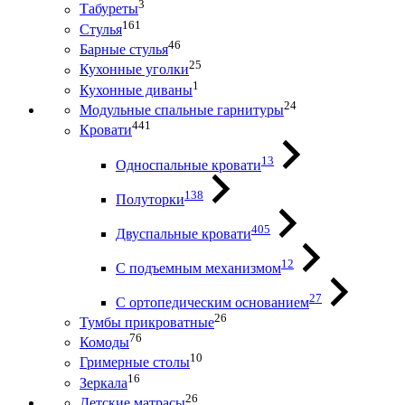
3
Табуреты
161
Стулья
46
Барные стулья
25
Кухонные уголки
1
Кухонные диваны
24
Модульные спальные гарнитуры
441
Кровати
13
Односпальные кровати
138
Полуторки
405
Двуспальные кровати
12
С подъемным механизмом
27
С ортопедическим основанием
26
Тумбы прикроватные
76
Комоды
10
Гримерные столы
16
Зеркала
26
Детские матрасы