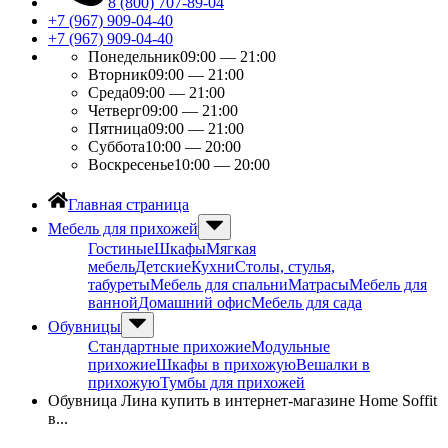
8 (800) 707-89-04
+7 (967) 909-04-40
+7 (967) 909-04-40
Понедельник
09:00 — 21:00
Вторник
09:00 — 21:00
Среда
09:00 — 21:00
Четверг
09:00 — 21:00
Пятница
09:00 — 21:00
Суббота
10:00 — 20:00
Воскресенье
10:00 — 20:00
Главная страница
Мебель для прихожей
Гостиные
Шкафы
Мягкая
мебель
Детские
Кухни
Столы, стулья,
табуреты
Мебель для спальни
Матрасы
Мебель для
ванной
Домашний офис
Мебель для сада
Обувницы
Стандартные прихожие
Модульные
прихожие
Шкафы в прихожую
Вешалки в
прихожую
Тумбы для прихожей
Обувница Лина купить в интернет-магазине Home Soffit
в...