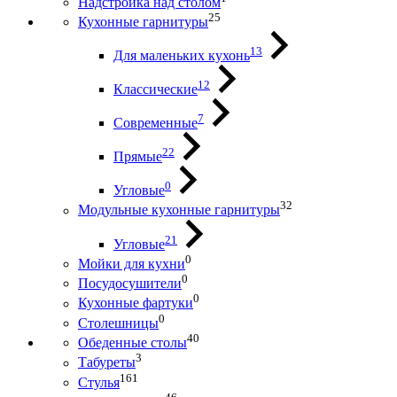
Надстройка над столом
25
Кухонные гарнитуры
13
Для маленьких кухонь
12
Классические
7
Современные
22
Прямые
0
Угловые
32
Модульные кухонные гарнитуры
21
Угловые
0
Мойки для кухни
0
Посудосушители
0
Кухонные фартуки
0
Столешницы
40
Обеденные столы
3
Табуреты
161
Стулья