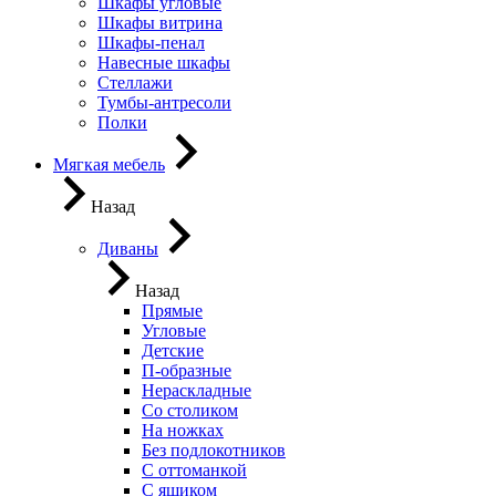
Шкафы угловые
Шкафы витрина
Шкафы-пенал
Навесные шкафы
Стеллажи
Тумбы-антресоли
Полки
Мягкая мебель
Назад
Диваны
Назад
Прямые
Угловые
Детские
П-образные
Нераскладные
Со столиком
На ножках
Без подлокотников
С оттоманкой
С ящиком