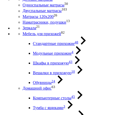
50
Односпальные матрасы
103
Двуспальные матрасы
26
Матрасы 120х200
13
Наматрасники, подушки
21
Зеркала
82
Мебель для прихожей
48
Стандартные прихожие
4
Модульные прихожие
43
Шкафы в прихожую
10
Вешалки в прихожую
24
Обувницы
63
Домашний офис
45
Компьютерные столы
3
Тумба с ящиками