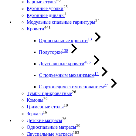
46
Барные стулья
25
Кухонные уголки
1
Кухонные диваны
24
Модульные спальные гарнитуры
441
Кровати
13
Односпальные кровати
138
Полуторки
405
Двуспальные кровати
12
С подъемным механизмом
27
С ортопедическим основанием
26
Тумбы прикроватные
76
Комоды
10
Гримерные столы
16
Зеркала
26
Детские матрасы
50
Односпальные матрасы
103
Двуспальные матрасы