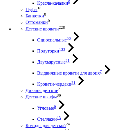
0
Кресла-качалки
18
Пуфы
0
Банкетки
0
Оттоманки
228
Детские кровати
56
Односпальные
123
Полуторки
21
Двухъярусные
7
Выдвижные кровати для двоих
21
Кровати-чердаки
21
Диваны детские
36
Детские шкафы
0
Угловые
13
Стеллажи
24
Комоды для детской