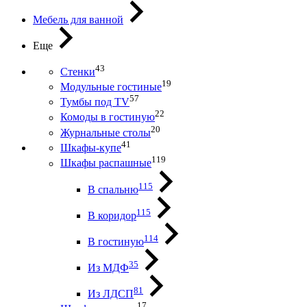
Мебель для ванной
Еще
43
Стенки
19
Модульные гостиные
57
Тумбы под ТV
22
Комоды в гостиную
20
Журнальные столы
41
Шкафы-купе
119
Шкафы распашные
115
В спальню
115
В коридор
114
В гостиную
35
Из МДФ
81
Из ЛДСП
17