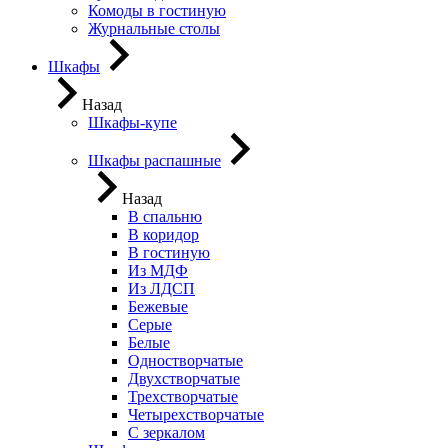
Комоды в гостиную
Журнальные столы
Шкафы
Назад
Шкафы-купе
Шкафы распашные
Назад
В спальню
В коридор
В гостиную
Из МДФ
Из ЛДСП
Бежевые
Серые
Белые
Одностворчатые
Двухстворчатые
Трехстворчатые
Четырехстворчатые
С зеркалом