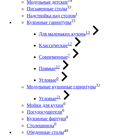
14
Модульные детские
33
Письменные столы
1
Надстройка над столом
25
Кухонные гарнитуры
13
Для маленьких кухонь
12
Классические
7
Современные
22
Прямые
0
Угловые
32
Модульные кухонные гарнитуры
21
Угловые
0
Мойки для кухни
0
Посудосушители
0
Кухонные фартуки
0
Столешницы
40
Обеденные столы