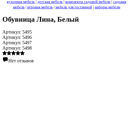
кухонная мебель
|
детская мебель
|
комплекты садовой мебели
|
садовая
мебель
|
игровая мебель
|
мебель для гостинной
|
наборы мебели
Обувница Лина
, Белый
Артикул:
5495
Артикул:
5496
Артикул:
5497
Артикул:
5498
Нет отзывов