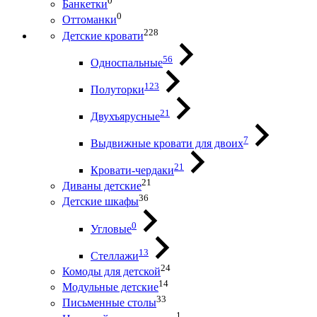
0
Банкетки
0
Оттоманки
228
Детские кровати
56
Односпальные
123
Полуторки
21
Двухъярусные
7
Выдвижные кровати для двоих
21
Кровати-чердаки
21
Диваны детские
36
Детские шкафы
0
Угловые
13
Стеллажи
24
Комоды для детской
14
Модульные детские
33
Письменные столы
1