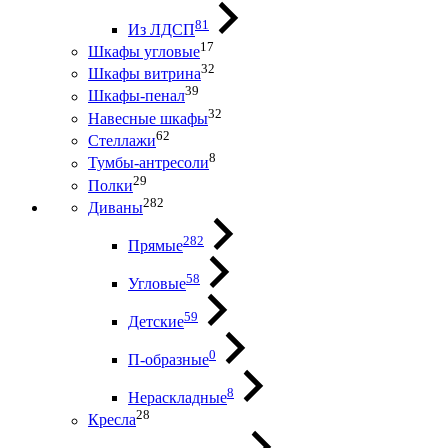
81
Из ЛДСП
17
Шкафы угловые
32
Шкафы витрина
39
Шкафы-пенал
32
Навесные шкафы
62
Стеллажи
8
Тумбы-антресоли
29
Полки
282
Диваны
282
Прямые
58
Угловые
59
Детские
0
П-образные
8
Нераскладные
28
Кресла