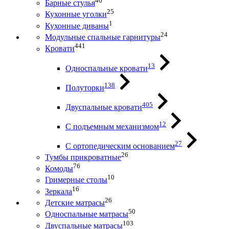
46
Барные стулья
25
Кухонные уголки
1
Кухонные диваны
24
Модульные спальные гарнитуры
441
Кровати
13
Односпальные кровати
138
Полуторки
405
Двуспальные кровати
12
С подъемным механизмом
27
С ортопедическим основанием
26
Тумбы прикроватные
76
Комоды
10
Гримерные столы
16
Зеркала
26
Детские матрасы
50
Односпальные матрасы
103
Двуспальные матрасы