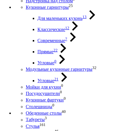
Надстройка над столом
25
Кухонные гарнитуры
13
Для маленьких кухонь
12
Классические
7
Современные
22
Прямые
0
Угловые
32
Модульные кухонные гарнитуры
21
Угловые
0
Мойки для кухни
0
Посудосушители
0
Кухонные фартуки
0
Столешницы
40
Обеденные столы
3
Табуреты
161
Стулья