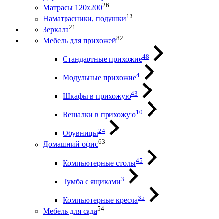
26
Матрасы 120х200
13
Наматрасники, подушки
21
Зеркала
82
Мебель для прихожей
48
Стандартные прихожие
4
Модульные прихожие
43
Шкафы в прихожую
10
Вешалки в прихожую
24
Обувницы
63
Домашний офис
45
Компьютерные столы
3
Тумба с ящиками
35
Компьютерные кресла
54
Мебель для сада