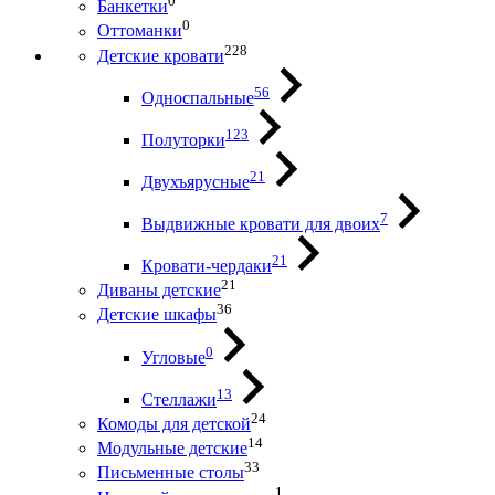
0
Банкетки
0
Оттоманки
228
Детские кровати
56
Односпальные
123
Полуторки
21
Двухъярусные
7
Выдвижные кровати для двоих
21
Кровати-чердаки
21
Диваны детские
36
Детские шкафы
0
Угловые
13
Стеллажи
24
Комоды для детской
14
Модульные детские
33
Письменные столы
1