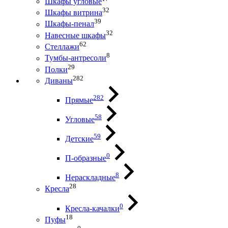
Шкафы угловые
32
Шкафы витрина
39
Шкафы-пенал
32
Навесные шкафы
62
Стеллажи
8
Тумбы-антресоли
29
Полки
282
Диваны
282
Прямые
58
Угловые
59
Детские
0
П-образные
8
Нераскладные
28
Кресла
0
Кресла-качалки
18
Пуфы