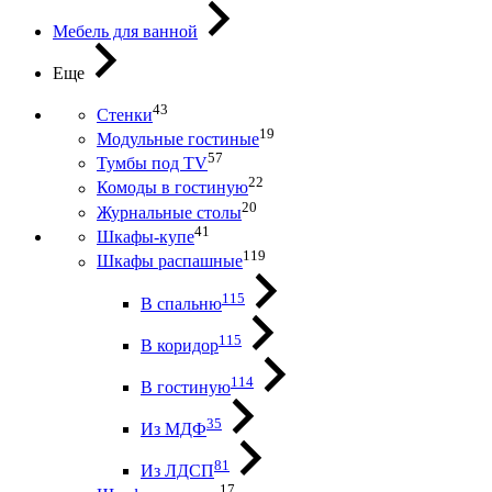
Мебель для ванной
Еще
43
Стенки
19
Модульные гостиные
57
Тумбы под ТV
22
Комоды в гостиную
20
Журнальные столы
41
Шкафы-купе
119
Шкафы распашные
115
В спальню
115
В коридор
114
В гостиную
35
Из МДФ
81
Из ЛДСП
17