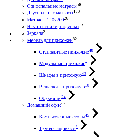
50
Односпальные матрасы
103
Двуспальные матрасы
26
Матрасы 120х200
13
Наматрасники, подушки
21
Зеркала
82
Мебель для прихожей
48
Стандартные прихожие
4
Модульные прихожие
43
Шкафы в прихожую
10
Вешалки в прихожую
24
Обувницы
63
Домашний офис
45
Компьютерные столы
3
Тумба с ящиками