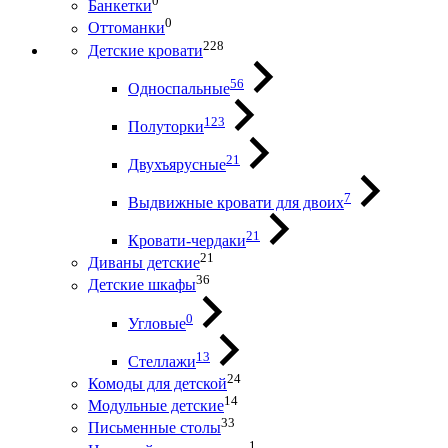
0
Банкетки
0
Оттоманки
228
Детские кровати
56
Односпальные
123
Полуторки
21
Двухъярусные
7
Выдвижные кровати для двоих
21
Кровати-чердаки
21
Диваны детские
36
Детские шкафы
0
Угловые
13
Стеллажи
24
Комоды для детской
14
Модульные детские
33
Письменные столы
1