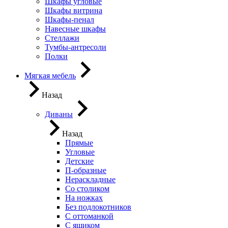
Шкафы угловые
Шкафы витрина
Шкафы-пенал
Навесные шкафы
Стеллажи
Тумбы-антресоли
Полки
Мягкая мебель
Назад
Диваны
Назад
Прямые
Угловые
Детские
П-образные
Нераскладные
Со столиком
На ножках
Без подлокотников
С оттоманкой
С ящиком