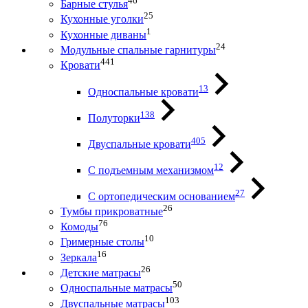
46
Барные стулья
25
Кухонные уголки
1
Кухонные диваны
24
Модульные спальные гарнитуры
441
Кровати
13
Односпальные кровати
138
Полуторки
405
Двуспальные кровати
12
С подъемным механизмом
27
С ортопедическим основанием
26
Тумбы прикроватные
76
Комоды
10
Гримерные столы
16
Зеркала
26
Детские матрасы
50
Односпальные матрасы
103
Двуспальные матрасы