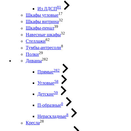
81
Из ЛДСП
17
Шкафы угловые
32
Шкафы витрина
39
Шкафы-пенал
32
Навесные шкафы
62
Стеллажи
8
Тумбы-антресоли
29
Полки
282
Диваны
282
Прямые
58
Угловые
59
Детские
0
П-образные
8
Нераскладные
28
Кресла