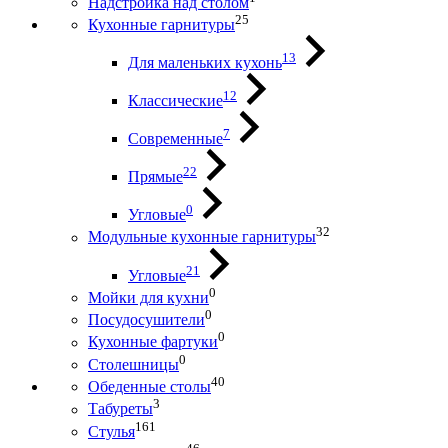
Надстройка над столом
25
Кухонные гарнитуры
13
Для маленьких кухонь
12
Классические
7
Современные
22
Прямые
0
Угловые
32
Модульные кухонные гарнитуры
21
Угловые
0
Мойки для кухни
0
Посудосушители
0
Кухонные фартуки
0
Столешницы
40
Обеденные столы
3
Табуреты
161
Стулья