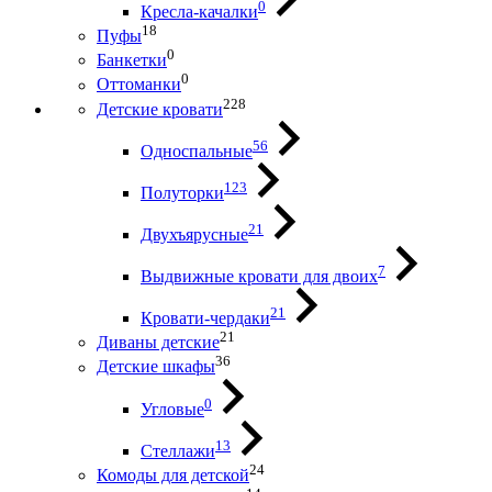
0
Кресла-качалки
18
Пуфы
0
Банкетки
0
Оттоманки
228
Детские кровати
56
Односпальные
123
Полуторки
21
Двухъярусные
7
Выдвижные кровати для двоих
21
Кровати-чердаки
21
Диваны детские
36
Детские шкафы
0
Угловые
13
Стеллажи
24
Комоды для детской