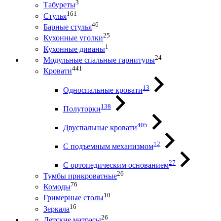
3
Табуреты
161
Стулья
46
Барные стулья
25
Кухонные уголки
1
Кухонные диваны
24
Модульные спальные гарнитуры
441
Кровати
13
Односпальные кровати
138
Полуторки
405
Двуспальные кровати
12
С подъемным механизмом
27
С ортопедическим основанием
26
Тумбы прикроватные
76
Комоды
10
Гримерные столы
16
Зеркала
26
Детские матрасы