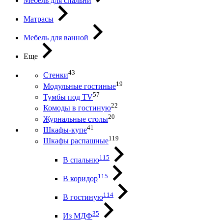
Мебель для спальни
Матрасы
Мебель для ванной
Еще
43
Стенки
19
Модульные гостиные
57
Тумбы под ТV
22
Комоды в гостиную
20
Журнальные столы
41
Шкафы-купе
119
Шкафы распашные
115
В спальню
115
В коридор
114
В гостиную
35
Из МДФ