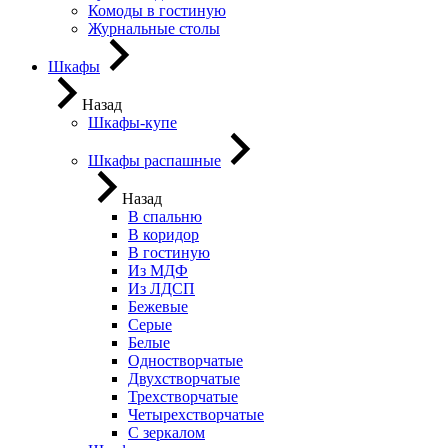
Комоды в гостиную
Журнальные столы
Шкафы
Назад
Шкафы-купе
Шкафы распашные
Назад
В спальню
В коридор
В гостиную
Из МДФ
Из ЛДСП
Бежевые
Серые
Белые
Одностворчатые
Двухстворчатые
Трехстворчатые
Четырехстворчатые
С зеркалом