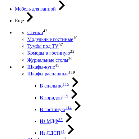
Мебель для ванной
Еще
43
Стенки
19
Модульные гостиные
57
Тумбы под ТV
22
Комоды в гостиную
20
Журнальные столы
41
Шкафы-купе
119
Шкафы распашные
115
В спальню
115
В коридор
114
В гостиную
35
Из МДФ
81
Из ЛДСП
17