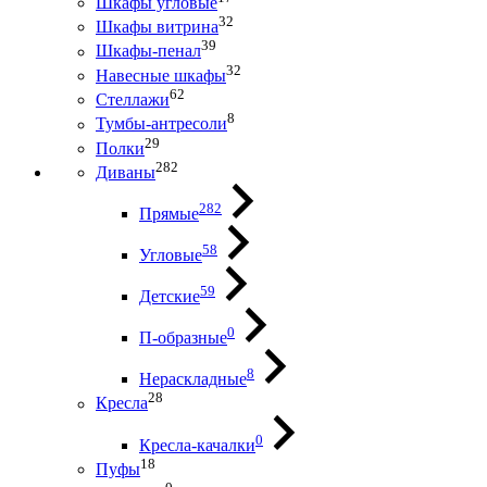
Шкафы угловые
32
Шкафы витрина
39
Шкафы-пенал
32
Навесные шкафы
62
Стеллажи
8
Тумбы-антресоли
29
Полки
282
Диваны
282
Прямые
58
Угловые
59
Детские
0
П-образные
8
Нераскладные
28
Кресла
0
Кресла-качалки
18
Пуфы