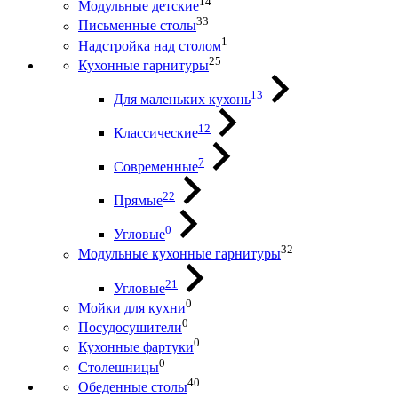
14
Модульные детские
33
Письменные столы
1
Надстройка над столом
25
Кухонные гарнитуры
13
Для маленьких кухонь
12
Классические
7
Современные
22
Прямые
0
Угловые
32
Модульные кухонные гарнитуры
21
Угловые
0
Мойки для кухни
0
Посудосушители
0
Кухонные фартуки
0
Столешницы
40
Обеденные столы