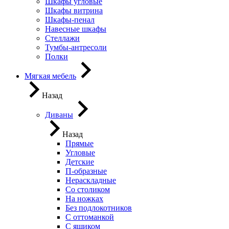
Шкафы угловые
Шкафы витрина
Шкафы-пенал
Навесные шкафы
Стеллажи
Тумбы-антресоли
Полки
Мягкая мебель
Назад
Диваны
Назад
Прямые
Угловые
Детские
П-образные
Нераскладные
Со столиком
На ножках
Без подлокотников
С оттоманкой
С ящиком