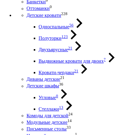
0
Банкетки
0
Оттоманки
228
Детские кровати
56
Односпальные
123
Полуторки
21
Двухъярусные
7
Выдвижные кровати для двоих
21
Кровати-чердаки
21
Диваны детские
36
Детские шкафы
0
Угловые
13
Стеллажи
24
Комоды для детской
14
Модульные детские
33
Письменные столы
1