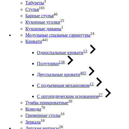
3
Табуреты
161
Стулья
46
Барные стулья
25
Кухонные уголки
1
Кухонные диваны
24
Модульные спальные гарнитуры
441
Кровати
13
Односпальные кровати
138
Полуторки
405
Двуспальные кровати
12
С подъемным механизмом
27
С ортопедическим основанием
26
Тумбы прикроватные
76
Комоды
10
Гримерные столы
16
Зеркала
26
Детские матрасы