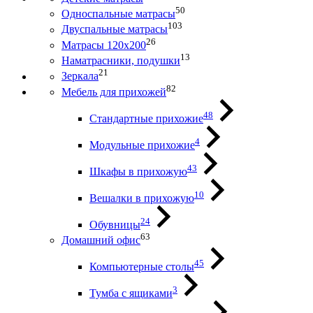
50
Односпальные матрасы
103
Двуспальные матрасы
26
Матрасы 120х200
13
Наматрасники, подушки
21
Зеркала
82
Мебель для прихожей
48
Стандартные прихожие
4
Модульные прихожие
43
Шкафы в прихожую
10
Вешалки в прихожую
24
Обувницы
63
Домашний офис
45
Компьютерные столы
3
Тумба с ящиками