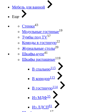
Мебель для ванной
Еще
43
Стенки
19
Модульные гостиные
57
Тумбы под ТV
22
Комоды в гостиную
20
Журнальные столы
41
Шкафы-купе
119
Шкафы распашные
115
В спальню
115
В коридор
114
В гостиную
35
Из МДФ
81
Из ЛДСП
17