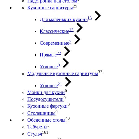
Надстройка над столом
25
Кухонные гарнитуры
13
Для маленьких кухонь
12
Классические
7
Современные
22
Прямые
0
Угловые
32
Модульные кухонные гарнитуры
21
Угловые
0
Мойки для кухни
0
Посудосушители
0
Кухонные фартуки
0
Столешницы
40
Обеденные столы
3
Табуреты
161
Стулья