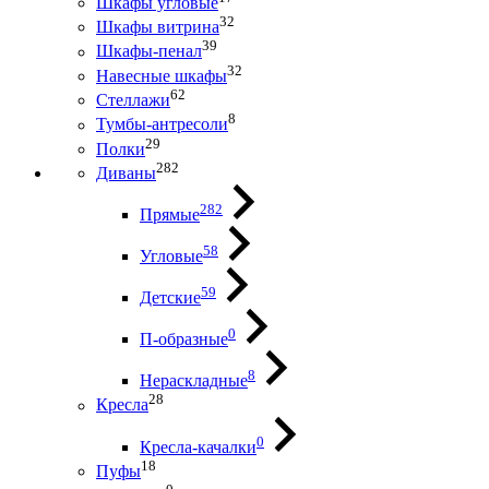
Шкафы угловые
32
Шкафы витрина
39
Шкафы-пенал
32
Навесные шкафы
62
Стеллажи
8
Тумбы-антресоли
29
Полки
282
Диваны
282
Прямые
58
Угловые
59
Детские
0
П-образные
8
Нераскладные
28
Кресла
0
Кресла-качалки
18
Пуфы