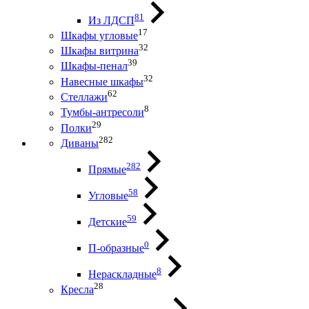
81
Из ЛДСП
17
Шкафы угловые
32
Шкафы витрина
39
Шкафы-пенал
32
Навесные шкафы
62
Стеллажи
8
Тумбы-антресоли
29
Полки
282
Диваны
282
Прямые
58
Угловые
59
Детские
0
П-образные
8
Нераскладные
28
Кресла