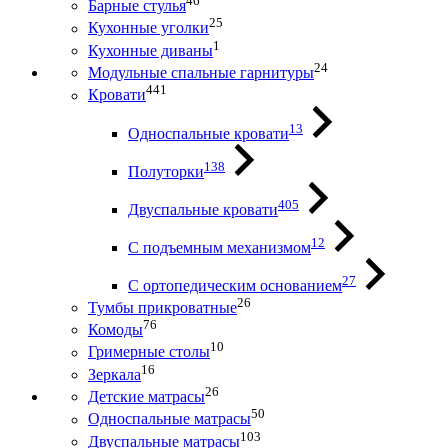
46
Барные стулья
25
Кухонные уголки
1
Кухонные диваны
24
Модульные спальные гарнитуры
441
Кровати
13
Односпальные кровати
138
Полуторки
405
Двуспальные кровати
12
С подъемным механизмом
27
С ортопедическим основанием
26
Тумбы прикроватные
76
Комоды
10
Гримерные столы
16
Зеркала
26
Детские матрасы
50
Односпальные матрасы
103
Двуспальные матрасы