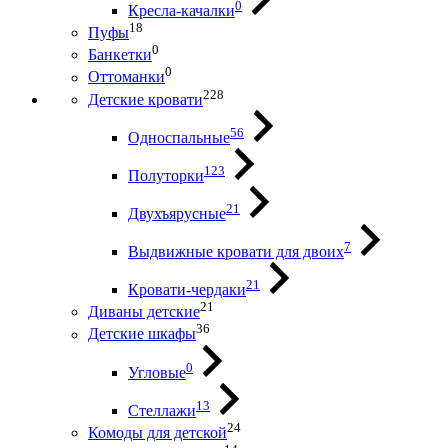
0
Кресла-качалки
18
Пуфы
0
Банкетки
0
Оттоманки
228
Детские кровати
56
Односпальные
123
Полуторки
21
Двухъярусные
7
Выдвижные кровати для двоих
21
Кровати-чердаки
21
Диваны детские
36
Детские шкафы
0
Угловые
13
Стеллажи
24
Комоды для детской