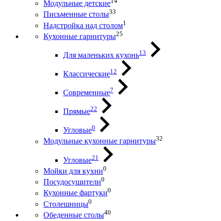
14
Модульные детские
33
Письменные столы
1
Надстройка над столом
25
Кухонные гарнитуры
13
Для маленьких кухонь
12
Классические
7
Современные
22
Прямые
0
Угловые
32
Модульные кухонные гарнитуры
21
Угловые
0
Мойки для кухни
0
Посудосушители
0
Кухонные фартуки
0
Столешницы
40
Обеденные столы