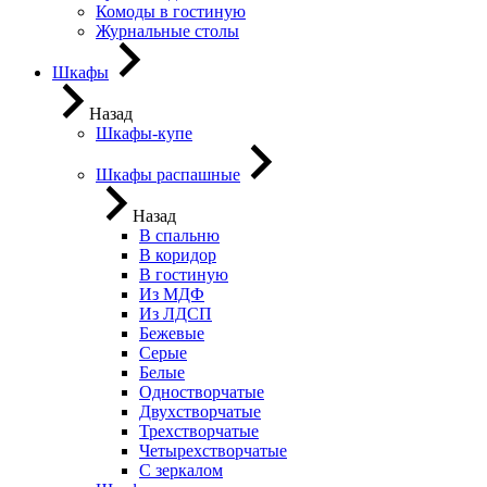
Комоды в гостиную
Журнальные столы
Шкафы
Назад
Шкафы-купе
Шкафы распашные
Назад
В спальню
В коридор
В гостиную
Из МДФ
Из ЛДСП
Бежевые
Серые
Белые
Одностворчатые
Двухстворчатые
Трехстворчатые
Четырехстворчатые
С зеркалом