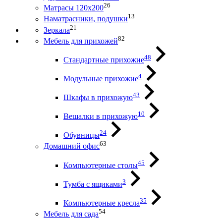
26
Матрасы 120х200
13
Наматрасники, подушки
21
Зеркала
82
Мебель для прихожей
48
Стандартные прихожие
4
Модульные прихожие
43
Шкафы в прихожую
10
Вешалки в прихожую
24
Обувницы
63
Домашний офис
45
Компьютерные столы
3
Тумба с ящиками
35
Компьютерные кресла
54
Мебель для сада