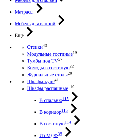
Мебель для спальни
Матрасы
Мебель для ванной
Еще
43
Стенки
19
Модульные гостиные
57
Тумбы под ТV
22
Комоды в гостиную
20
Журнальные столы
41
Шкафы-купе
119
Шкафы распашные
115
В спальню
115
В коридор
114
В гостиную
35
Из МДФ