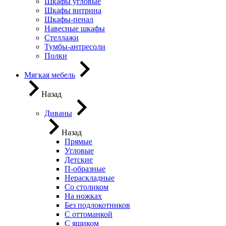
Шкафы угловые
Шкафы витрина
Шкафы-пенал
Навесные шкафы
Стеллажи
Тумбы-антресоли
Полки
Мягкая мебель
Назад
Диваны
Назад
Прямые
Угловые
Детские
П-образные
Нераскладные
Со столиком
На ножках
Без подлокотников
С оттоманкой
С ящиком