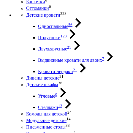
0
Банкетки
0
Оттоманки
228
Детские кровати
56
Односпальные
123
Полуторки
21
Двухъярусные
7
Выдвижные кровати для двоих
21
Кровати-чердаки
21
Диваны детские
36
Детские шкафы
0
Угловые
13
Стеллажи
24
Комоды для детской
14
Модульные детские
33
Письменные столы
1