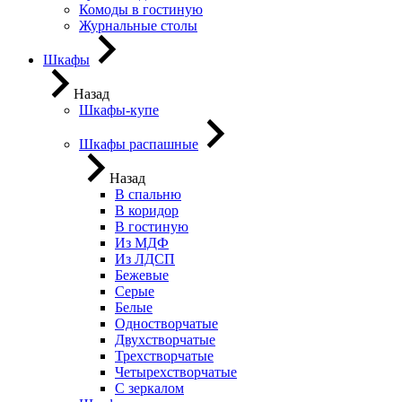
Комоды в гостиную
Журнальные столы
Шкафы
Назад
Шкафы-купе
Шкафы распашные
Назад
В спальню
В коридор
В гостиную
Из МДФ
Из ЛДСП
Бежевые
Серые
Белые
Одностворчатые
Двухстворчатые
Трехстворчатые
Четырехстворчатые
С зеркалом