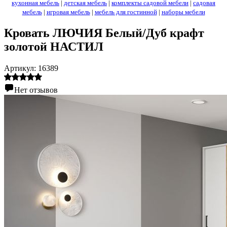
кухонная мебель
|
детская мебель
|
комплекты садовой мебели
|
садовая
мебель
|
игровая мебель
|
мебель для гостинной
|
наборы мебели
Кровать ЛЮЧИЯ Белый/Дуб крафт
золотой НАСТИЛ
Артикул:
16389
Нет отзывов