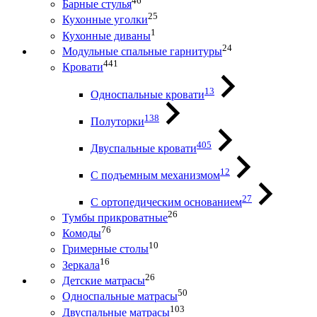
46
Барные стулья
25
Кухонные уголки
1
Кухонные диваны
24
Модульные спальные гарнитуры
441
Кровати
13
Односпальные кровати
138
Полуторки
405
Двуспальные кровати
12
С подъемным механизмом
27
С ортопедическим основанием
26
Тумбы прикроватные
76
Комоды
10
Гримерные столы
16
Зеркала
26
Детские матрасы
50
Односпальные матрасы
103
Двуспальные матрасы