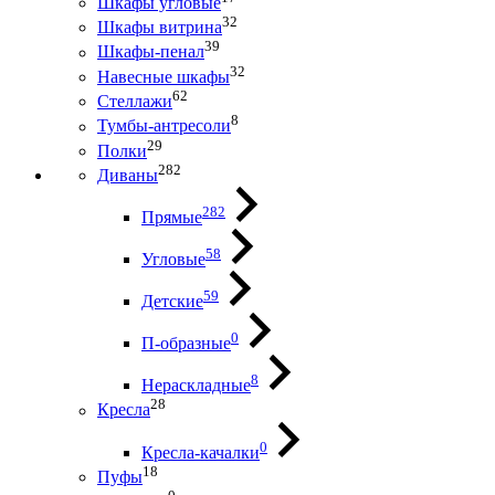
Шкафы угловые
32
Шкафы витрина
39
Шкафы-пенал
32
Навесные шкафы
62
Стеллажи
8
Тумбы-антресоли
29
Полки
282
Диваны
282
Прямые
58
Угловые
59
Детские
0
П-образные
8
Нераскладные
28
Кресла
0
Кресла-качалки
18
Пуфы