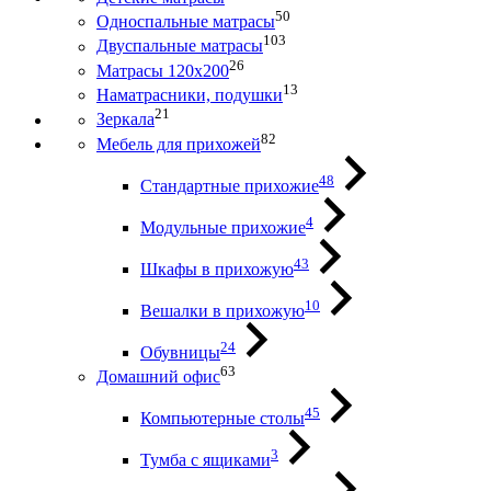
50
Односпальные матрасы
103
Двуспальные матрасы
26
Матрасы 120х200
13
Наматрасники, подушки
21
Зеркала
82
Мебель для прихожей
48
Стандартные прихожие
4
Модульные прихожие
43
Шкафы в прихожую
10
Вешалки в прихожую
24
Обувницы
63
Домашний офис
45
Компьютерные столы
3
Тумба с ящиками