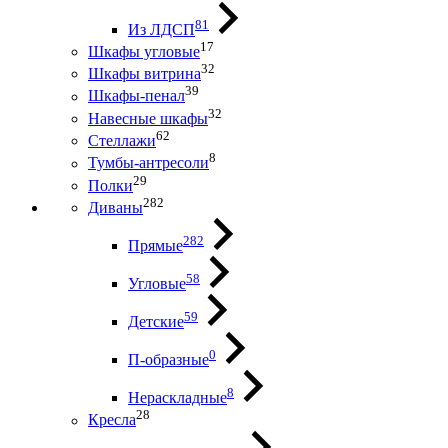
81
Из ЛДСП
17
Шкафы угловые
32
Шкафы витрина
39
Шкафы-пенал
32
Навесные шкафы
62
Стеллажи
8
Тумбы-антресоли
29
Полки
282
Диваны
282
Прямые
58
Угловые
59
Детские
0
П-образные
8
Нераскладные
28
Кресла