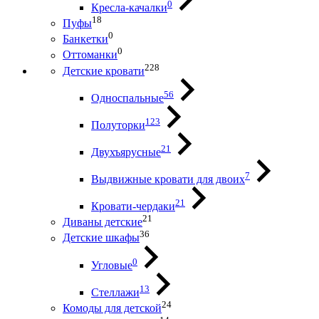
0
Кресла-качалки
18
Пуфы
0
Банкетки
0
Оттоманки
228
Детские кровати
56
Односпальные
123
Полуторки
21
Двухъярусные
7
Выдвижные кровати для двоих
21
Кровати-чердаки
21
Диваны детские
36
Детские шкафы
0
Угловые
13
Стеллажи
24
Комоды для детской