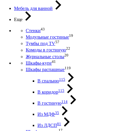
Мебель для ванной
Еще
43
Стенки
19
Модульные гостиные
57
Тумбы под ТV
22
Комоды в гостиную
20
Журнальные столы
41
Шкафы-купе
119
Шкафы распашные
115
В спальню
115
В коридор
114
В гостиную
35
Из МДФ
81
Из ЛДСП
17