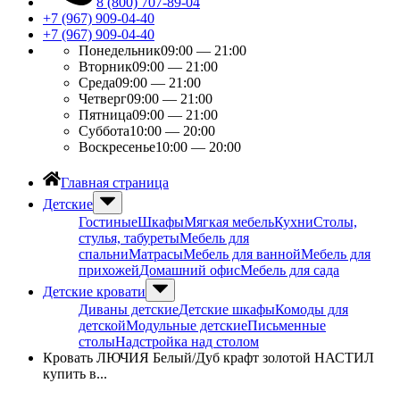
8 (800) 707-89-04
+7 (967) 909-04-40
+7 (967) 909-04-40
Понедельник
09:00 — 21:00
Вторник
09:00 — 21:00
Среда
09:00 — 21:00
Четверг
09:00 — 21:00
Пятница
09:00 — 21:00
Суббота
10:00 — 20:00
Воскресенье
10:00 — 20:00
Главная страница
Детские
Гостиные
Шкафы
Мягкая мебель
Кухни
Столы,
стулья, табуреты
Мебель для
спальни
Матрасы
Мебель для ванной
Мебель для
прихожей
Домашний офис
Мебель для сада
Детские кровати
Диваны детские
Детские шкафы
Комоды для
детской
Модульные детские
Письменные
столы
Надстройка над столом
Кровать ЛЮЧИЯ Белый/Дуб крафт золотой НАСТИЛ
купить в...