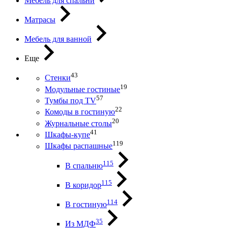
Мебель для спальни
Матрасы
Мебель для ванной
Еще
43
Стенки
19
Модульные гостиные
57
Тумбы под ТV
22
Комоды в гостиную
20
Журнальные столы
41
Шкафы-купе
119
Шкафы распашные
115
В спальню
115
В коридор
114
В гостиную
35
Из МДФ