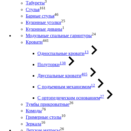
3
Табуреты
161
Стулья
46
Барные стулья
25
Кухонные уголки
1
Кухонные диваны
24
Модульные спальные гарнитуры
441
Кровати
13
Односпальные кровати
138
Полуторки
405
Двуспальные кровати
12
С подъемным механизмом
27
С ортопедическим основанием
26
Тумбы прикроватные
76
Комоды
10
Гримерные столы
16
Зеркала
26
Детские матрасы