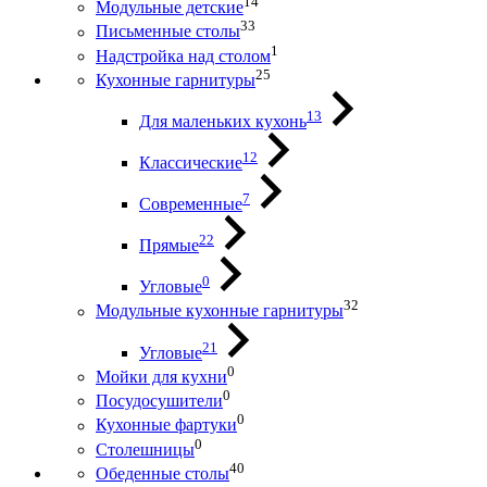
14
Модульные детские
33
Письменные столы
1
Надстройка над столом
25
Кухонные гарнитуры
13
Для маленьких кухонь
12
Классические
7
Современные
22
Прямые
0
Угловые
32
Модульные кухонные гарнитуры
21
Угловые
0
Мойки для кухни
0
Посудосушители
0
Кухонные фартуки
0
Столешницы
40
Обеденные столы