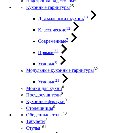
Надстройка над столом
25
Кухонные гарнитуры
13
Для маленьких кухонь
12
Классические
7
Современные
22
Прямые
0
Угловые
32
Модульные кухонные гарнитуры
21
Угловые
0
Мойки для кухни
0
Посудосушители
0
Кухонные фартуки
0
Столешницы
40
Обеденные столы
3
Табуреты
161
Стулья