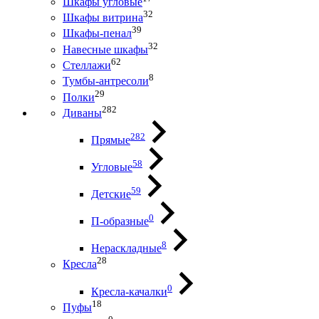
Шкафы угловые
32
Шкафы витрина
39
Шкафы-пенал
32
Навесные шкафы
62
Стеллажи
8
Тумбы-антресоли
29
Полки
282
Диваны
282
Прямые
58
Угловые
59
Детские
0
П-образные
8
Нераскладные
28
Кресла
0
Кресла-качалки
18
Пуфы