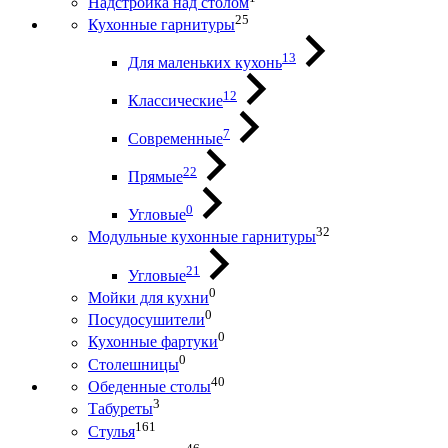
Надстройка над столом
25
Кухонные гарнитуры
13
Для маленьких кухонь
12
Классические
7
Современные
22
Прямые
0
Угловые
32
Модульные кухонные гарнитуры
21
Угловые
0
Мойки для кухни
0
Посудосушители
0
Кухонные фартуки
0
Столешницы
40
Обеденные столы
3
Табуреты
161
Стулья