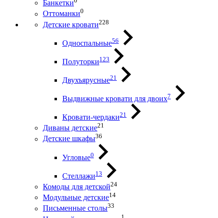
0
Банкетки
0
Оттоманки
228
Детские кровати
56
Односпальные
123
Полуторки
21
Двухъярусные
7
Выдвижные кровати для двоих
21
Кровати-чердаки
21
Диваны детские
36
Детские шкафы
0
Угловые
13
Стеллажи
24
Комоды для детской
14
Модульные детские
33
Письменные столы
1