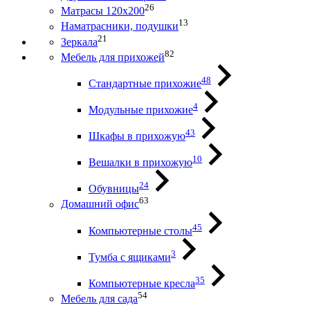
26
Матрасы 120х200
13
Наматрасники, подушки
21
Зеркала
82
Мебель для прихожей
48
Стандартные прихожие
4
Модульные прихожие
43
Шкафы в прихожую
10
Вешалки в прихожую
24
Обувницы
63
Домашний офис
45
Компьютерные столы
3
Тумба с ящиками
35
Компьютерные кресла
54
Мебель для сада