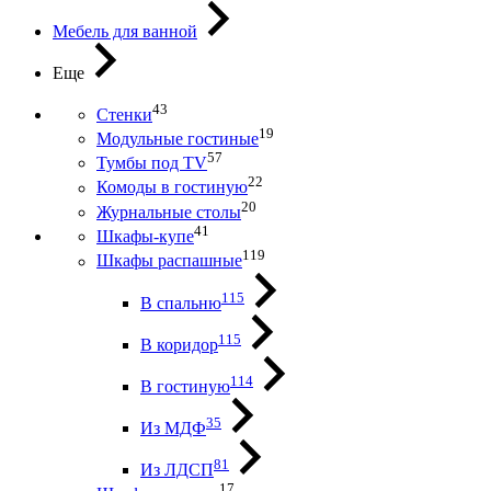
Мебель для ванной
Еще
43
Стенки
19
Модульные гостиные
57
Тумбы под ТV
22
Комоды в гостиную
20
Журнальные столы
41
Шкафы-купе
119
Шкафы распашные
115
В спальню
115
В коридор
114
В гостиную
35
Из МДФ
81
Из ЛДСП
17