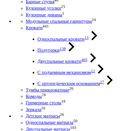
46
Барные стулья
25
Кухонные уголки
1
Кухонные диваны
24
Модульные спальные гарнитуры
441
Кровати
13
Односпальные кровати
138
Полуторки
405
Двуспальные кровати
12
С подъемным механизмом
27
С ортопедическим основанием
26
Тумбы прикроватные
76
Комоды
10
Гримерные столы
16
Зеркала
26
Детские матрасы
50
Односпальные матрасы
103
Двуспальные матрасы