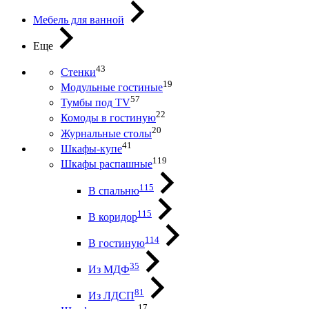
Мебель для ванной
Еще
43
Стенки
19
Модульные гостиные
57
Тумбы под ТV
22
Комоды в гостиную
20
Журнальные столы
41
Шкафы-купе
119
Шкафы распашные
115
В спальню
115
В коридор
114
В гостиную
35
Из МДФ
81
Из ЛДСП
17