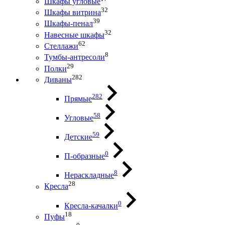
Шкафы угловые
32
Шкафы витрина
39
Шкафы-пенал
32
Навесные шкафы
62
Стеллажи
8
Тумбы-антресоли
29
Полки
282
Диваны
282
Прямые
58
Угловые
59
Детские
0
П-образные
8
Нераскладные
28
Кресла
0
Кресла-качалки
18
Пуфы