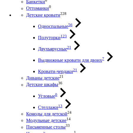
0
Банкетки
0
Оттоманки
228
Детские кровати
56
Односпальные
123
Полуторки
21
Двухъярусные
7
Выдвижные кровати для двоих
21
Кровати-чердаки
21
Диваны детские
36
Детские шкафы
0
Угловые
13
Стеллажи
24
Комоды для детской
14
Модульные детские
33
Письменные столы
1