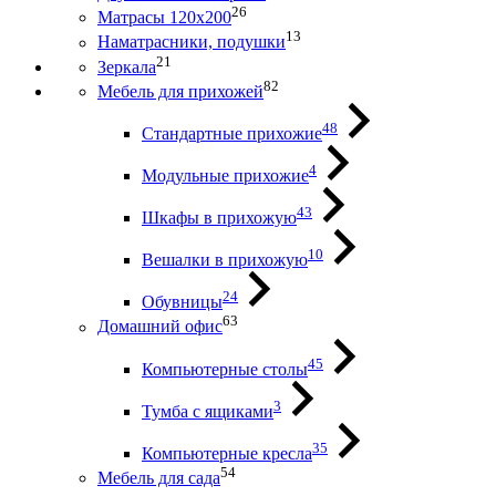
26
Матрасы 120х200
13
Наматрасники, подушки
21
Зеркала
82
Мебель для прихожей
48
Стандартные прихожие
4
Модульные прихожие
43
Шкафы в прихожую
10
Вешалки в прихожую
24
Обувницы
63
Домашний офис
45
Компьютерные столы
3
Тумба с ящиками
35
Компьютерные кресла
54
Мебель для сада