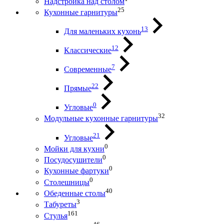
Надстройка над столом
25
Кухонные гарнитуры
13
Для маленьких кухонь
12
Классические
7
Современные
22
Прямые
0
Угловые
32
Модульные кухонные гарнитуры
21
Угловые
0
Мойки для кухни
0
Посудосушители
0
Кухонные фартуки
0
Столешницы
40
Обеденные столы
3
Табуреты
161
Стулья