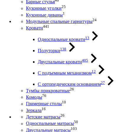
46
Барные стулья
25
Кухонные уголки
1
Кухонные диваны
24
Модульные спальные гарнитуры
441
Кровати
13
Односпальные кровати
138
Полуторки
405
Двуспальные кровати
12
С подъемным механизмом
27
С ортопедическим основанием
26
Тумбы прикроватные
76
Комоды
10
Гримерные столы
16
Зеркала
26
Детские матрасы
50
Односпальные матрасы
103
Двуспальные матрасы