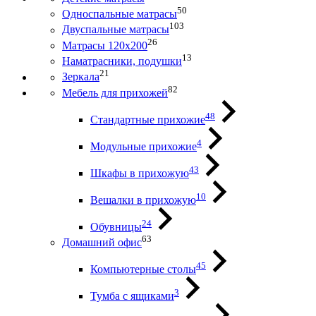
50
Односпальные матрасы
103
Двуспальные матрасы
26
Матрасы 120х200
13
Наматрасники, подушки
21
Зеркала
82
Мебель для прихожей
48
Стандартные прихожие
4
Модульные прихожие
43
Шкафы в прихожую
10
Вешалки в прихожую
24
Обувницы
63
Домашний офис
45
Компьютерные столы
3
Тумба с ящиками