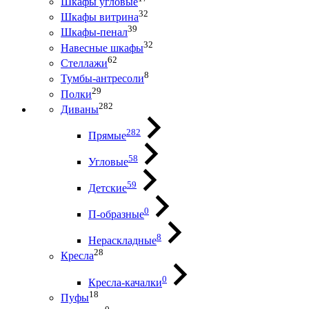
Шкафы угловые
32
Шкафы витрина
39
Шкафы-пенал
32
Навесные шкафы
62
Стеллажи
8
Тумбы-антресоли
29
Полки
282
Диваны
282
Прямые
58
Угловые
59
Детские
0
П-образные
8
Нераскладные
28
Кресла
0
Кресла-качалки
18
Пуфы