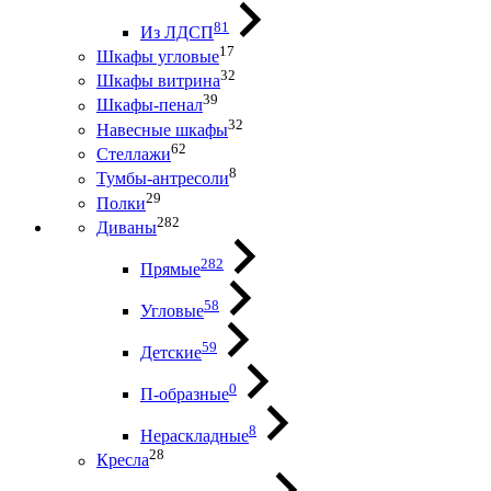
81
Из ЛДСП
17
Шкафы угловые
32
Шкафы витрина
39
Шкафы-пенал
32
Навесные шкафы
62
Стеллажи
8
Тумбы-антресоли
29
Полки
282
Диваны
282
Прямые
58
Угловые
59
Детские
0
П-образные
8
Нераскладные
28
Кресла