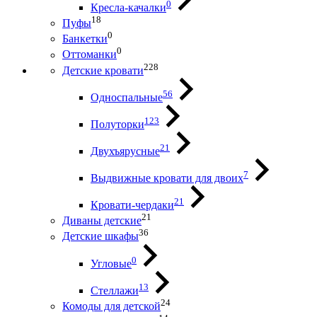
0
Кресла-качалки
18
Пуфы
0
Банкетки
0
Оттоманки
228
Детские кровати
56
Односпальные
123
Полуторки
21
Двухъярусные
7
Выдвижные кровати для двоих
21
Кровати-чердаки
21
Диваны детские
36
Детские шкафы
0
Угловые
13
Стеллажи
24
Комоды для детской