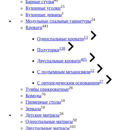
46
Барные стулья
25
Кухонные уголки
1
Кухонные диваны
24
Модульные спальные гарнитуры
441
Кровати
13
Односпальные кровати
138
Полуторки
405
Двуспальные кровати
12
С подъемным механизмом
27
С ортопедическим основанием
26
Тумбы прикроватные
76
Комоды
10
Гримерные столы
16
Зеркала
26
Детские матрасы
50
Односпальные матрасы
103
Двуспальные матрасы