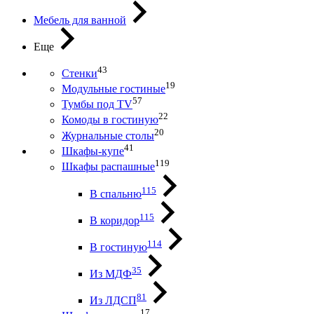
Мебель для ванной
Еще
43
Стенки
19
Модульные гостиные
57
Тумбы под ТV
22
Комоды в гостиную
20
Журнальные столы
41
Шкафы-купе
119
Шкафы распашные
115
В спальню
115
В коридор
114
В гостиную
35
Из МДФ
81
Из ЛДСП
17