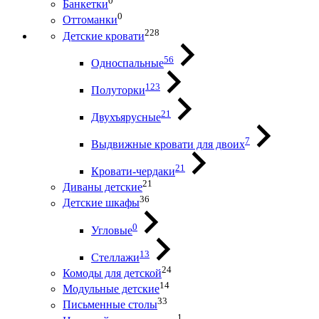
0
Банкетки
0
Оттоманки
228
Детские кровати
56
Односпальные
123
Полуторки
21
Двухъярусные
7
Выдвижные кровати для двоих
21
Кровати-чердаки
21
Диваны детские
36
Детские шкафы
0
Угловые
13
Стеллажи
24
Комоды для детской
14
Модульные детские
33
Письменные столы
1