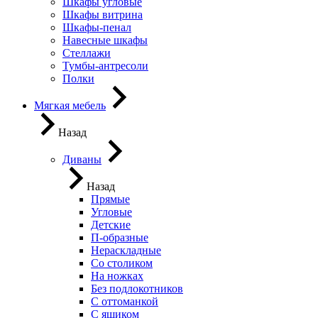
Шкафы угловые
Шкафы витрина
Шкафы-пенал
Навесные шкафы
Стеллажи
Тумбы-антресоли
Полки
Мягкая мебель
Назад
Диваны
Назад
Прямые
Угловые
Детские
П-образные
Нераскладные
Со столиком
На ножках
Без подлокотников
С оттоманкой
С ящиком