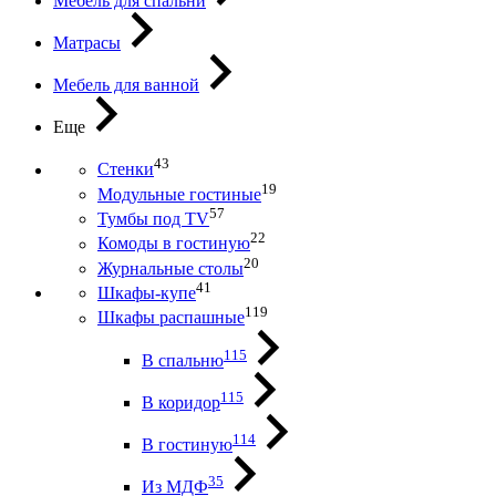
Мебель для спальни
Матрасы
Мебель для ванной
Еще
43
Стенки
19
Модульные гостиные
57
Тумбы под ТV
22
Комоды в гостиную
20
Журнальные столы
41
Шкафы-купе
119
Шкафы распашные
115
В спальню
115
В коридор
114
В гостиную
35
Из МДФ