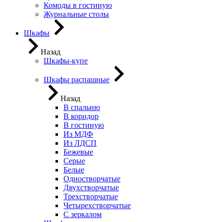
Комоды в гостиную
Журнальные столы
Шкафы
Назад
Шкафы-купе
Шкафы распашные
Назад
В спальню
В коридор
В гостиную
Из МДФ
Из ЛДСП
Бежевые
Серые
Белые
Одностворчатые
Двухстворчатые
Трехстворчатые
Четырехстворчатые
С зеркалом