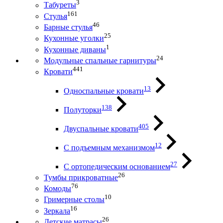
3
Табуреты
161
Стулья
46
Барные стулья
25
Кухонные уголки
1
Кухонные диваны
24
Модульные спальные гарнитуры
441
Кровати
13
Односпальные кровати
138
Полуторки
405
Двуспальные кровати
12
С подъемным механизмом
27
С ортопедическим основанием
26
Тумбы прикроватные
76
Комоды
10
Гримерные столы
16
Зеркала
26
Детские матрасы