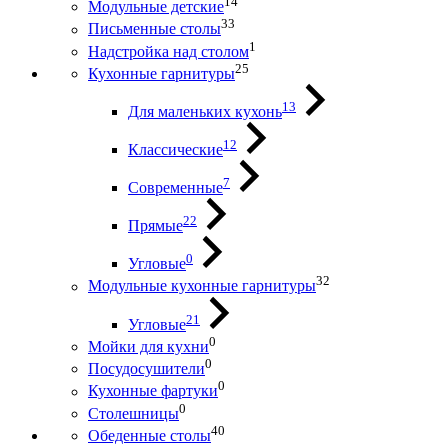
14
Модульные детские
33
Письменные столы
1
Надстройка над столом
25
Кухонные гарнитуры
13
Для маленьких кухонь
12
Классические
7
Современные
22
Прямые
0
Угловые
32
Модульные кухонные гарнитуры
21
Угловые
0
Мойки для кухни
0
Посудосушители
0
Кухонные фартуки
0
Столешницы
40
Обеденные столы