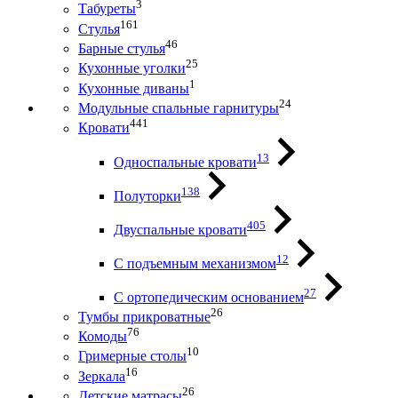
3
Табуреты
161
Стулья
46
Барные стулья
25
Кухонные уголки
1
Кухонные диваны
24
Модульные спальные гарнитуры
441
Кровати
13
Односпальные кровати
138
Полуторки
405
Двуспальные кровати
12
С подъемным механизмом
27
С ортопедическим основанием
26
Тумбы прикроватные
76
Комоды
10
Гримерные столы
16
Зеркала
26
Детские матрасы