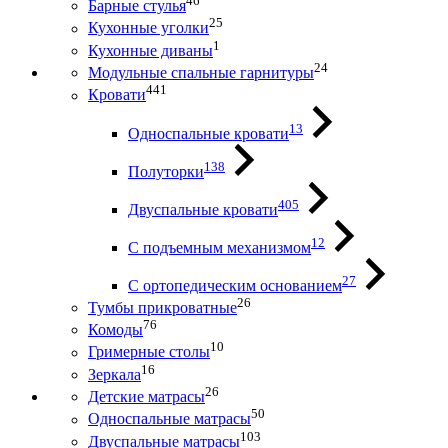
46
Барные стулья
25
Кухонные уголки
1
Кухонные диваны
24
Модульные спальные гарнитуры
441
Кровати
13
Односпальные кровати
138
Полуторки
405
Двуспальные кровати
12
С подъемным механизмом
27
С ортопедическим основанием
26
Тумбы прикроватные
76
Комоды
10
Гримерные столы
16
Зеркала
26
Детские матрасы
50
Односпальные матрасы
103
Двуспальные матрасы