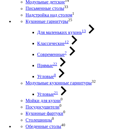
14
Модульные детские
33
Письменные столы
1
Надстройка над столом
25
Кухонные гарнитуры
13
Для маленьких кухонь
12
Классические
7
Современные
22
Прямые
0
Угловые
32
Модульные кухонные гарнитуры
21
Угловые
0
Мойки для кухни
0
Посудосушители
0
Кухонные фартуки
0
Столешницы
40
Обеденные столы