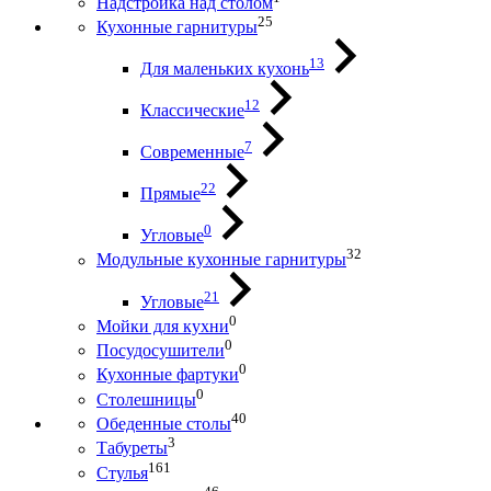
Надстройка над столом
25
Кухонные гарнитуры
13
Для маленьких кухонь
12
Классические
7
Современные
22
Прямые
0
Угловые
32
Модульные кухонные гарнитуры
21
Угловые
0
Мойки для кухни
0
Посудосушители
0
Кухонные фартуки
0
Столешницы
40
Обеденные столы
3
Табуреты
161
Стулья