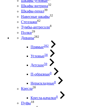
Шкафы угловые
32
Шкафы витрина
39
Шкафы-пенал
32
Навесные шкафы
62
Стеллажи
8
Тумбы-антресоли
29
Полки
282
Диваны
282
Прямые
58
Угловые
59
Детские
0
П-образные
8
Нераскладные
28
Кресла
0
Кресла-качалки
18
Пуфы