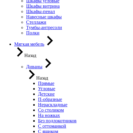
Шкафы угловые
Шкафы витрина
Шкафы-пенал
Навесные шкафы
Стеллажи
Тумбы-антресоли
Полки
Мягкая мебель
Назад
Диваны
Назад
Прямые
Угловые
Детские
П-образные
Нераскладные
Со столиком
На ножках
Без подлокотников
С оттоманкой
С ящиком