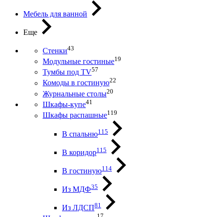
Мебель для ванной
Еще
43
Стенки
19
Модульные гостиные
57
Тумбы под ТV
22
Комоды в гостиную
20
Журнальные столы
41
Шкафы-купе
119
Шкафы распашные
115
В спальню
115
В коридор
114
В гостиную
35
Из МДФ
81
Из ЛДСП
17