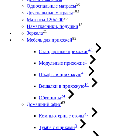
50
Односпальные матрасы
103
Двуспальные матрасы
26
Матрасы 120х200
13
Наматрасники, подушки
21
Зеркала
82
Мебель для прихожей
48
Стандартные прихожие
4
Модульные прихожие
43
Шкафы в прихожую
10
Вешалки в прихожую
24
Обувницы
63
Домашний офис
45
Компьютерные столы
3
Тумба с ящиками