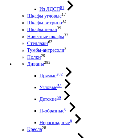
81
Из ЛДСП
17
Шкафы угловые
32
Шкафы витрина
39
Шкафы-пенал
32
Навесные шкафы
62
Стеллажи
8
Тумбы-антресоли
29
Полки
282
Диваны
282
Прямые
58
Угловые
59
Детские
0
П-образные
8
Нераскладные
28
Кресла