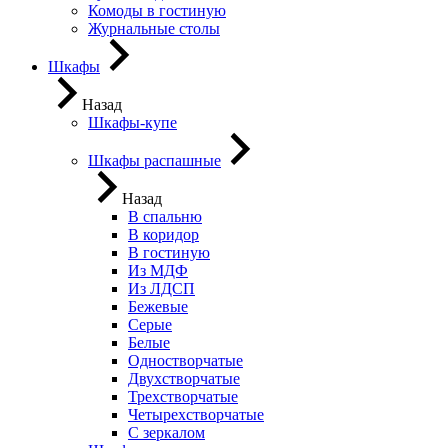
Комоды в гостиную
Журнальные столы
Шкафы
Назад
Шкафы-купе
Шкафы распашные
Назад
В спальню
В коридор
В гостиную
Из МДФ
Из ЛДСП
Бежевые
Серые
Белые
Одностворчатые
Двухстворчатые
Трехстворчатые
Четырехстворчатые
С зеркалом