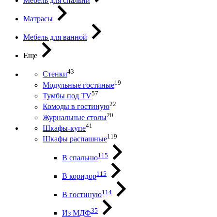
Мебель для спальни
Матрасы
Мебель для ванной
Еще
43
Стенки
19
Модульные гостиные
57
Тумбы под ТV
22
Комоды в гостиную
20
Журнальные столы
41
Шкафы-купе
119
Шкафы распашные
115
В спальню
115
В коридор
114
В гостиную
35
Из МДФ