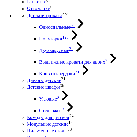
0
Банкетки
0
Оттоманки
228
Детские кровати
56
Односпальные
123
Полуторки
21
Двухъярусные
7
Выдвижные кровати для двоих
21
Кровати-чердаки
21
Диваны детские
36
Детские шкафы
0
Угловые
13
Стеллажи
24
Комоды для детской
14
Модульные детские
33
Письменные столы
1