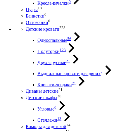
0
Кресла-качалки
18
Пуфы
0
Банкетки
0
Оттоманки
228
Детские кровати
56
Односпальные
123
Полуторки
21
Двухъярусные
7
Выдвижные кровати для двоих
21
Кровати-чердаки
21
Диваны детские
36
Детские шкафы
0
Угловые
13
Стеллажи
24
Комоды для детской