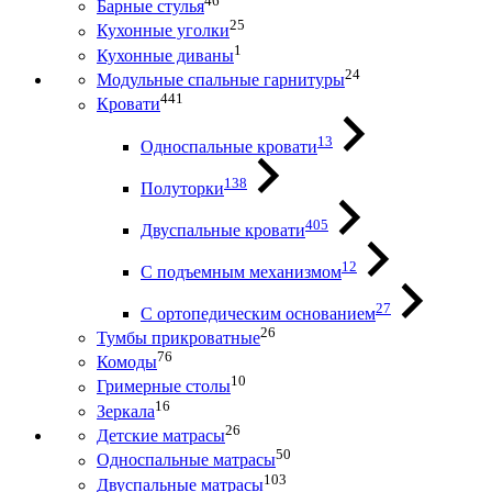
46
Барные стулья
25
Кухонные уголки
1
Кухонные диваны
24
Модульные спальные гарнитуры
441
Кровати
13
Односпальные кровати
138
Полуторки
405
Двуспальные кровати
12
С подъемным механизмом
27
С ортопедическим основанием
26
Тумбы прикроватные
76
Комоды
10
Гримерные столы
16
Зеркала
26
Детские матрасы
50
Односпальные матрасы
103
Двуспальные матрасы