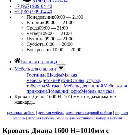
8 (800) 707-89-04
+7 (967) 909-04-40
+7 (967) 909-04-40
Понедельник
09:00 — 21:00
Вторник
09:00 — 21:00
Среда
09:00 — 21:00
Четверг
09:00 — 21:00
Пятница
09:00 — 21:00
Суббота
10:00 — 20:00
Воскресенье
10:00 — 20:00
Главная страница
Мебель для спальни
Гостиные
Шкафы
Мягкая
мебель
Детские
Кухни
Столы, стулья,
табуреты
Матрасы
Мебель для ванной
Мебель для
прихожей
Домашний офис
Мебель для сада
Кровать Диана 1600 Н=1010мм с подъемным мех.
жаккард...
кухонная мебель
|
детская мебель
|
комплекты садовой мебели
|
садовая
мебель
|
игровая мебель
|
мебель для гостинной
|
наборы мебели
Кровать Диана 1600 Н=1010мм с