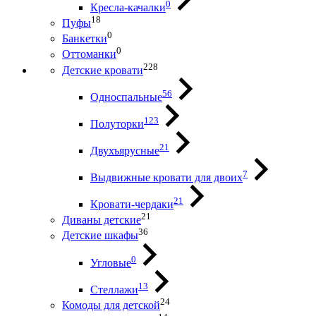
0
Кресла-качалки
18
Пуфы
0
Банкетки
0
Оттоманки
228
Детские кровати
56
Односпальные
123
Полуторки
21
Двухъярусные
7
Выдвижные кровати для двоих
21
Кровати-чердаки
21
Диваны детские
36
Детские шкафы
0
Угловые
13
Стеллажи
24
Комоды для детской