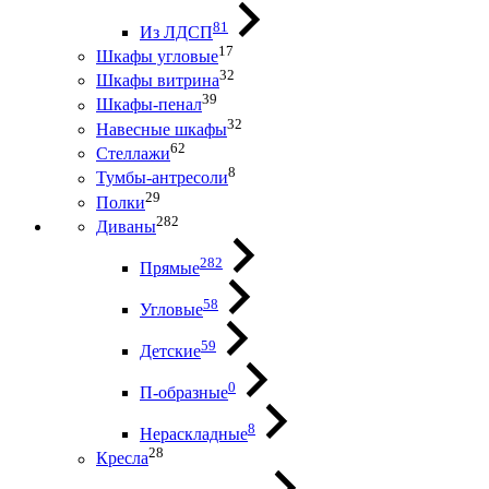
81
Из ЛДСП
17
Шкафы угловые
32
Шкафы витрина
39
Шкафы-пенал
32
Навесные шкафы
62
Стеллажи
8
Тумбы-антресоли
29
Полки
282
Диваны
282
Прямые
58
Угловые
59
Детские
0
П-образные
8
Нераскладные
28
Кресла