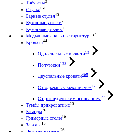
3
Табуреты
161
Стулья
46
Барные стулья
25
Кухонные уголки
1
Кухонные диваны
24
Модульные спальные гарнитуры
441
Кровати
13
Односпальные кровати
138
Полуторки
405
Двуспальные кровати
12
С подъемным механизмом
27
С ортопедическим основанием
26
Тумбы прикроватные
76
Комоды
10
Гримерные столы
16
Зеркала
26
Детские матрасы