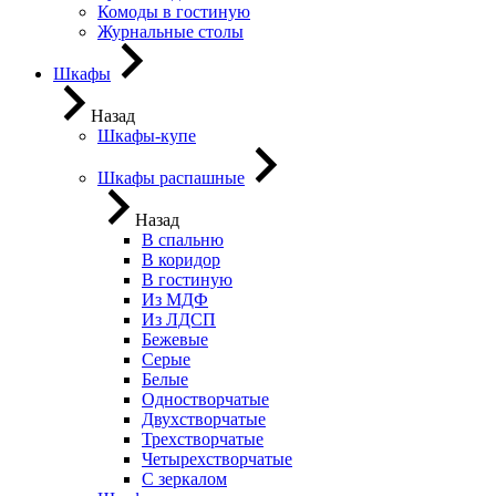
Комоды в гостиную
Журнальные столы
Шкафы
Назад
Шкафы-купе
Шкафы распашные
Назад
В спальню
В коридор
В гостиную
Из МДФ
Из ЛДСП
Бежевые
Серые
Белые
Одностворчатые
Двухстворчатые
Трехстворчатые
Четырехстворчатые
С зеркалом