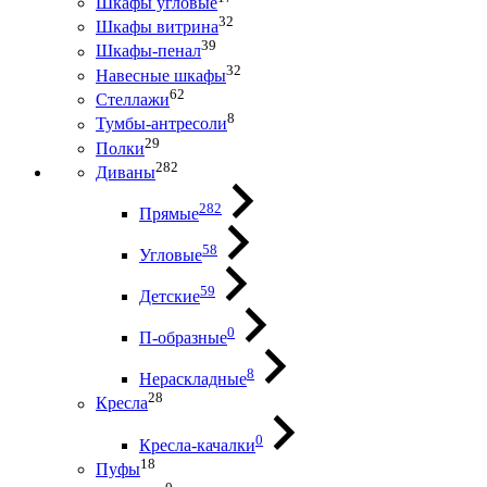
Шкафы угловые
32
Шкафы витрина
39
Шкафы-пенал
32
Навесные шкафы
62
Стеллажи
8
Тумбы-антресоли
29
Полки
282
Диваны
282
Прямые
58
Угловые
59
Детские
0
П-образные
8
Нераскладные
28
Кресла
0
Кресла-качалки
18
Пуфы