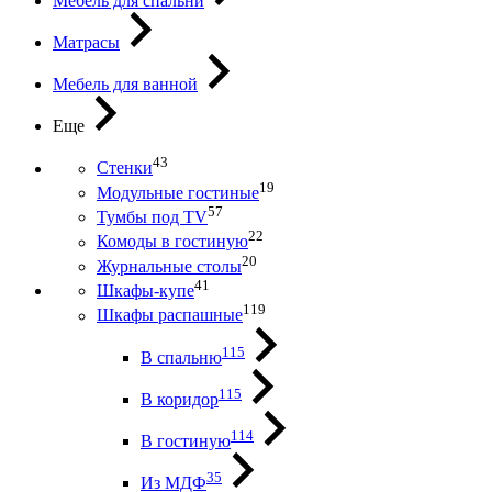
Мебель для спальни
Матрасы
Мебель для ванной
Еще
43
Стенки
19
Модульные гостиные
57
Тумбы под ТV
22
Комоды в гостиную
20
Журнальные столы
41
Шкафы-купе
119
Шкафы распашные
115
В спальню
115
В коридор
114
В гостиную
35
Из МДФ