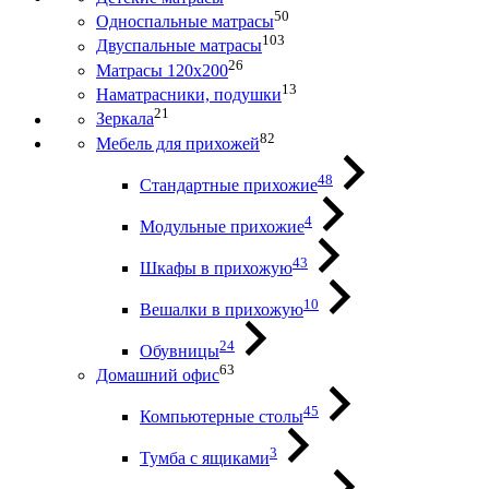
50
Односпальные матрасы
103
Двуспальные матрасы
26
Матрасы 120х200
13
Наматрасники, подушки
21
Зеркала
82
Мебель для прихожей
48
Стандартные прихожие
4
Модульные прихожие
43
Шкафы в прихожую
10
Вешалки в прихожую
24
Обувницы
63
Домашний офис
45
Компьютерные столы
3
Тумба с ящиками