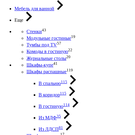
Мебель для ванной
Еще
43
Стенки
19
Модульные гостиные
57
Тумбы под ТV
22
Комоды в гостиную
20
Журнальные столы
41
Шкафы-купе
119
Шкафы распашные
115
В спальню
115
В коридор
114
В гостиную
35
Из МДФ
81
Из ЛДСП
17