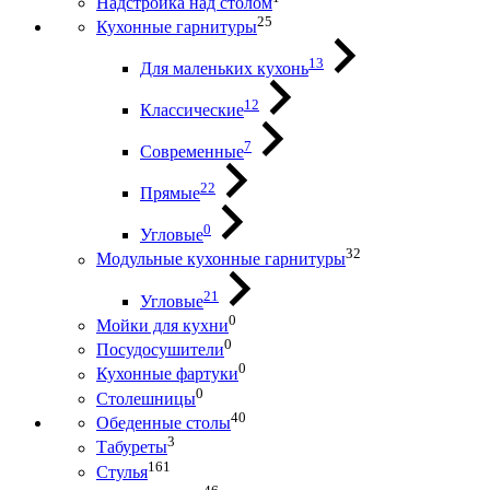
Надстройка над столом
25
Кухонные гарнитуры
13
Для маленьких кухонь
12
Классические
7
Современные
22
Прямые
0
Угловые
32
Модульные кухонные гарнитуры
21
Угловые
0
Мойки для кухни
0
Посудосушители
0
Кухонные фартуки
0
Столешницы
40
Обеденные столы
3
Табуреты
161
Стулья