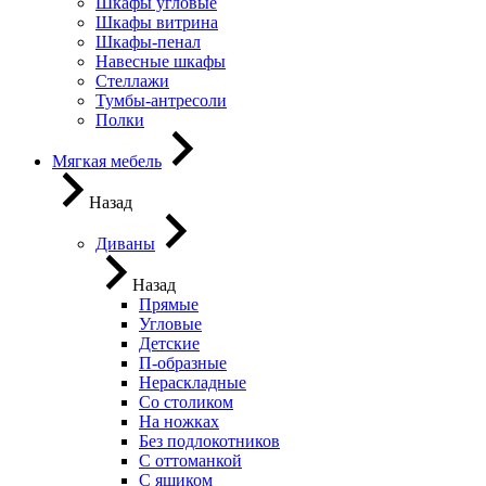
Шкафы угловые
Шкафы витрина
Шкафы-пенал
Навесные шкафы
Стеллажи
Тумбы-антресоли
Полки
Мягкая мебель
Назад
Диваны
Назад
Прямые
Угловые
Детские
П-образные
Нераскладные
Со столиком
На ножках
Без подлокотников
С оттоманкой
С ящиком