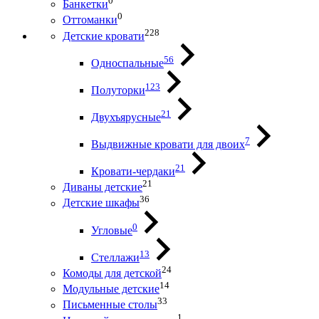
0
Банкетки
0
Оттоманки
228
Детские кровати
56
Односпальные
123
Полуторки
21
Двухъярусные
7
Выдвижные кровати для двоих
21
Кровати-чердаки
21
Диваны детские
36
Детские шкафы
0
Угловые
13
Стеллажи
24
Комоды для детской
14
Модульные детские
33
Письменные столы
1