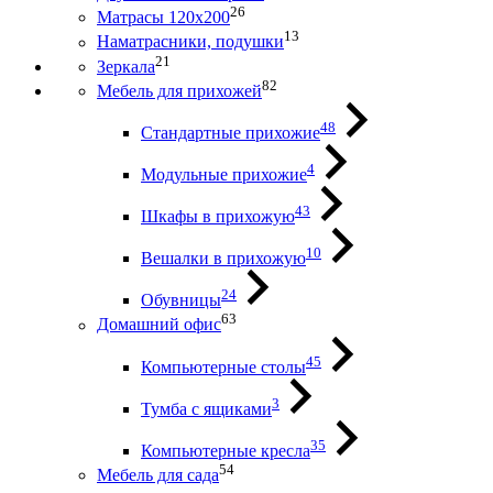
26
Матрасы 120х200
13
Наматрасники, подушки
21
Зеркала
82
Мебель для прихожей
48
Стандартные прихожие
4
Модульные прихожие
43
Шкафы в прихожую
10
Вешалки в прихожую
24
Обувницы
63
Домашний офис
45
Компьютерные столы
3
Тумба с ящиками
35
Компьютерные кресла
54
Мебель для сада