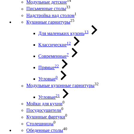
14
Модульные детские
33
Письменные столы
1
Надстройка над столом
25
Кухонные гарнитуры
13
Для маленьких кухонь
12
Классические
7
Современные
22
Прямые
0
Угловые
32
Модульные кухонные гарнитуры
21
Угловые
0
Мойки для кухни
0
Посудосушители
0
Кухонные фартуки
0
Столешницы
40
Обеденные столы