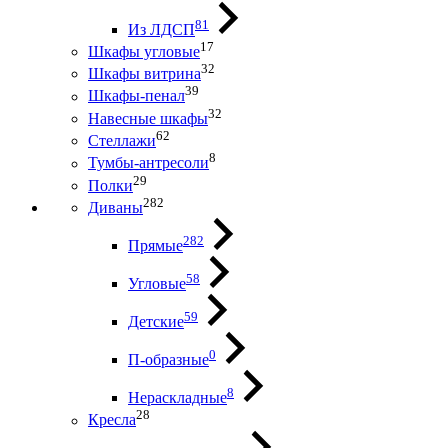
81
Из ЛДСП
17
Шкафы угловые
32
Шкафы витрина
39
Шкафы-пенал
32
Навесные шкафы
62
Стеллажи
8
Тумбы-антресоли
29
Полки
282
Диваны
282
Прямые
58
Угловые
59
Детские
0
П-образные
8
Нераскладные
28
Кресла