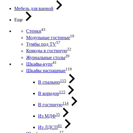
Мебель для ванной
Еще
43
Стенки
19
Модульные гостиные
57
Тумбы под ТV
22
Комоды в гостиную
20
Журнальные столы
41
Шкафы-купе
119
Шкафы распашные
115
В спальню
115
В коридор
114
В гостиную
35
Из МДФ
81
Из ЛДСП
17