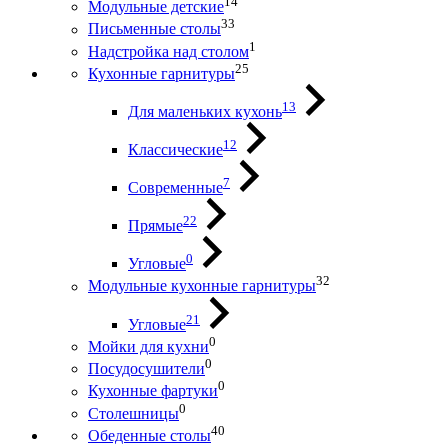
14
Модульные детские
33
Письменные столы
1
Надстройка над столом
25
Кухонные гарнитуры
13
Для маленьких кухонь
12
Классические
7
Современные
22
Прямые
0
Угловые
32
Модульные кухонные гарнитуры
21
Угловые
0
Мойки для кухни
0
Посудосушители
0
Кухонные фартуки
0
Столешницы
40
Обеденные столы