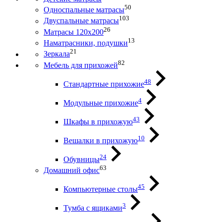
50
Односпальные матрасы
103
Двуспальные матрасы
26
Матрасы 120х200
13
Наматрасники, подушки
21
Зеркала
82
Мебель для прихожей
48
Стандартные прихожие
4
Модульные прихожие
43
Шкафы в прихожую
10
Вешалки в прихожую
24
Обувницы
63
Домашний офис
45
Компьютерные столы
3
Тумба с ящиками