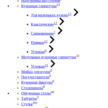
Надстройка над столом
25
Кухонные гарнитуры
13
Для маленьких кухонь
12
Классические
7
Современные
22
Прямые
0
Угловые
32
Модульные кухонные гарнитуры
21
Угловые
0
Мойки для кухни
0
Посудосушители
0
Кухонные фартуки
0
Столешницы
40
Обеденные столы
3
Табуреты
161
Стулья