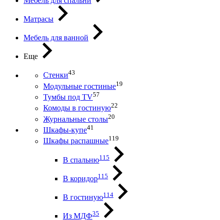
Мебель для спальни
Матрасы
Мебель для ванной
Еще
43
Стенки
19
Модульные гостиные
57
Тумбы под ТV
22
Комоды в гостиную
20
Журнальные столы
41
Шкафы-купе
119
Шкафы распашные
115
В спальню
115
В коридор
114
В гостиную
35
Из МДФ