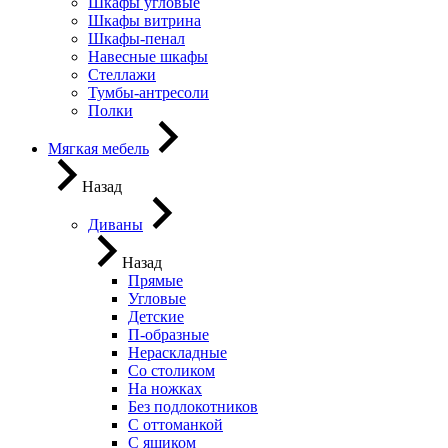
Шкафы угловые
Шкафы витрина
Шкафы-пенал
Навесные шкафы
Стеллажи
Тумбы-антресоли
Полки
Мягкая мебель
Назад
Диваны
Назад
Прямые
Угловые
Детские
П-образные
Нераскладные
Со столиком
На ножках
Без подлокотников
С оттоманкой
С ящиком