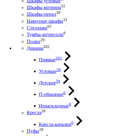
Шкафы угловые
32
Шкафы витрина
39
Шкафы-пенал
32
Навесные шкафы
62
Стеллажи
8
Тумбы-антресоли
29
Полки
282
Диваны
282
Прямые
58
Угловые
59
Детские
0
П-образные
8
Нераскладные
28
Кресла
0
Кресла-качалки
18
Пуфы