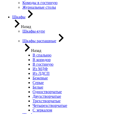
Комоды в гостиную
Журнальные столы
Шкафы
Назад
Шкафы-купе
Шкафы распашные
Назад
В спальню
В коридор
В гостиную
Из МДФ
Из ЛДСП
Бежевые
Серые
Белые
Одностворчатые
Двухстворчатые
Трехстворчатые
Четырехстворчатые
С зеркалом