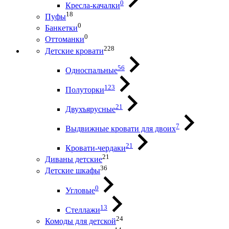
0
Кресла-качалки
18
Пуфы
0
Банкетки
0
Оттоманки
228
Детские кровати
56
Односпальные
123
Полуторки
21
Двухъярусные
7
Выдвижные кровати для двоих
21
Кровати-чердаки
21
Диваны детские
36
Детские шкафы
0
Угловые
13
Стеллажи
24
Комоды для детской