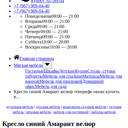
8 (800) 707-89-04
+7 (967) 909-04-40
+7 (967) 909-04-40
Понедельник
09:00 — 21:00
Вторник
09:00 — 21:00
Среда
09:00 — 21:00
Четверг
09:00 — 21:00
Пятница
09:00 — 21:00
Суббота
10:00 — 20:00
Воскресенье
10:00 — 20:00
Главная страница
Мягкая мебель
Гостиные
Шкафы
Детские
Кухни
Столы, стулья,
табуреты
Мебель для спальни
Матрасы
Мебель для
ванной
Мебель для прихожей
Домашний
офис
Мебель для сада
Кресло синий Амарант велюр тенерифе океан купить
в...
кухонная мебель
|
детская мебель
|
комплекты садовой мебели
|
садовая
мебель
|
игровая мебель
|
мебель для гостинной
|
наборы мебели
Кресло синий Амарант велюр