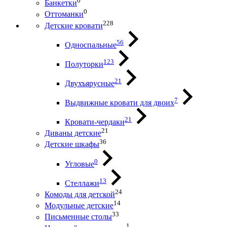
0
Банкетки
0
Оттоманки
228
Детские кровати
56
Односпальные
123
Полуторки
21
Двухъярусные
7
Выдвижные кровати для двоих
21
Кровати-чердаки
21
Диваны детские
36
Детские шкафы
0
Угловые
13
Стеллажи
24
Комоды для детской
14
Модульные детские
33
Письменные столы
1