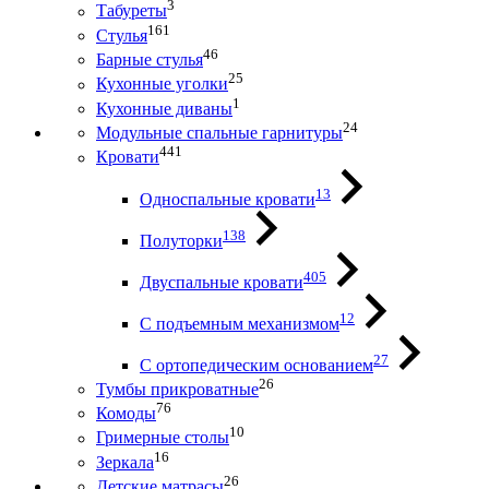
3
Табуреты
161
Стулья
46
Барные стулья
25
Кухонные уголки
1
Кухонные диваны
24
Модульные спальные гарнитуры
441
Кровати
13
Односпальные кровати
138
Полуторки
405
Двуспальные кровати
12
С подъемным механизмом
27
С ортопедическим основанием
26
Тумбы прикроватные
76
Комоды
10
Гримерные столы
16
Зеркала
26
Детские матрасы