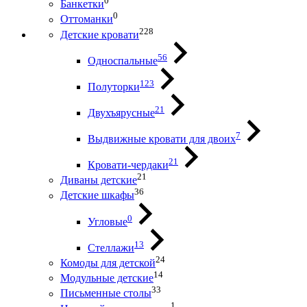
0
Банкетки
0
Оттоманки
228
Детские кровати
56
Односпальные
123
Полуторки
21
Двухъярусные
7
Выдвижные кровати для двоих
21
Кровати-чердаки
21
Диваны детские
36
Детские шкафы
0
Угловые
13
Стеллажи
24
Комоды для детской
14
Модульные детские
33
Письменные столы
1