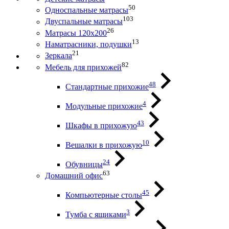
50
Односпальные матрасы
103
Двуспальные матрасы
26
Матрасы 120х200
13
Наматрасники, подушки
21
Зеркала
82
Мебель для прихожей
48
Стандартные прихожие
4
Модульные прихожие
43
Шкафы в прихожую
10
Вешалки в прихожую
24
Обувницы
63
Домашний офис
45
Компьютерные столы
3
Тумба с ящиками