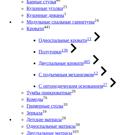
46
Барные стулья
25
Кухонные уголки
1
Кухонные диваны
24
Модульные спальные гарнитуры
441
Кровати
13
Односпальные кровати
138
Полуторки
405
Двуспальные кровати
12
С подъемным механизмом
27
С ортопедическим основанием
26
Тумбы прикроватные
76
Комоды
10
Гримерные столы
16
Зеркала
26
Детские матрасы
50
Односпальные матрасы
103
Двуспальные матрасы