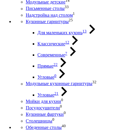
14
Модульные детские
33
Письменные столы
1
Надстройка над столом
25
Кухонные гарнитуры
13
Для маленьких кухонь
12
Классические
7
Современные
22
Прямые
0
Угловые
32
Модульные кухонные гарнитуры
21
Угловые
0
Мойки для кухни
0
Посудосушители
0
Кухонные фартуки
0
Столешницы
40
Обеденные столы