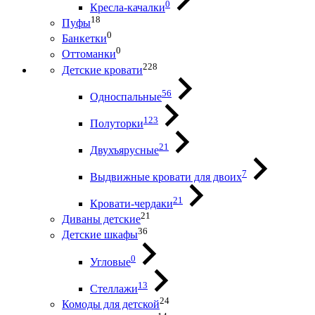
0
Кресла-качалки
18
Пуфы
0
Банкетки
0
Оттоманки
228
Детские кровати
56
Односпальные
123
Полуторки
21
Двухъярусные
7
Выдвижные кровати для двоих
21
Кровати-чердаки
21
Диваны детские
36
Детские шкафы
0
Угловые
13
Стеллажи
24
Комоды для детской