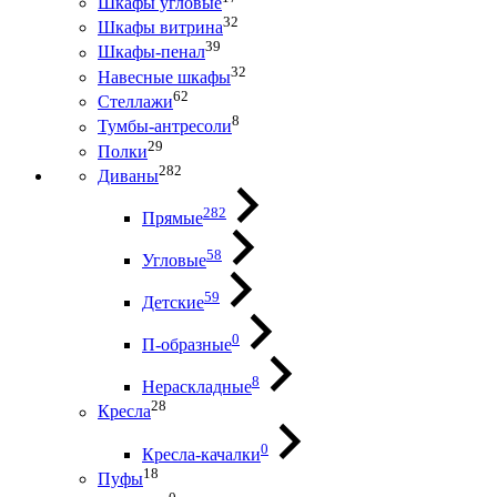
Шкафы угловые
32
Шкафы витрина
39
Шкафы-пенал
32
Навесные шкафы
62
Стеллажи
8
Тумбы-антресоли
29
Полки
282
Диваны
282
Прямые
58
Угловые
59
Детские
0
П-образные
8
Нераскладные
28
Кресла
0
Кресла-качалки
18
Пуфы