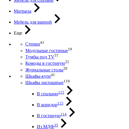
Мебель для спальни
Матрасы
Мебель для ванной
Еще
43
Стенки
19
Модульные гостиные
57
Тумбы под ТV
22
Комоды в гостиную
20
Журнальные столы
41
Шкафы-купе
119
Шкафы распашные
115
В спальню
115
В коридор
114
В гостиную
35
Из МДФ