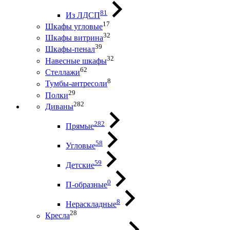
81
Из ЛДСП
17
Шкафы угловые
32
Шкафы витрина
39
Шкафы-пенал
32
Навесные шкафы
62
Стеллажи
8
Тумбы-антресоли
29
Полки
282
Диваны
282
Прямые
58
Угловые
59
Детские
0
П-образные
8
Нераскладные
28
Кресла