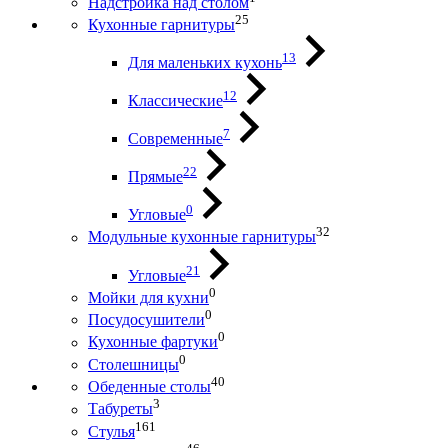
Надстройка над столом
25
Кухонные гарнитуры
13
Для маленьких кухонь
12
Классические
7
Современные
22
Прямые
0
Угловые
32
Модульные кухонные гарнитуры
21
Угловые
0
Мойки для кухни
0
Посудосушители
0
Кухонные фартуки
0
Столешницы
40
Обеденные столы
3
Табуреты
161
Стулья