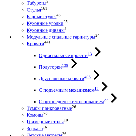
3
Табуреты
161
Стулья
46
Барные стулья
25
Кухонные уголки
1
Кухонные диваны
24
Модульные спальные гарнитуры
441
Кровати
13
Односпальные кровати
138
Полуторки
405
Двуспальные кровати
12
С подъемным механизмом
27
С ортопедическим основанием
26
Тумбы прикроватные
76
Комоды
10
Гримерные столы
16
Зеркала
26
Детские матрасы