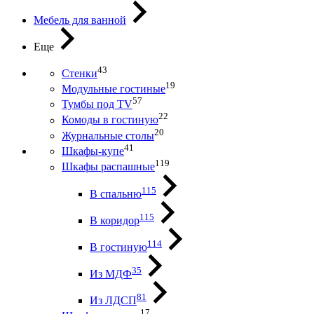
Мебель для ванной
Еще
43
Стенки
19
Модульные гостиные
57
Тумбы под ТV
22
Комоды в гостиную
20
Журнальные столы
41
Шкафы-купе
119
Шкафы распашные
115
В спальню
115
В коридор
114
В гостиную
35
Из МДФ
81
Из ЛДСП
17