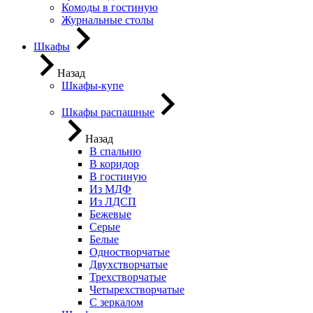
Комоды в гостиную
Журнальные столы
Шкафы
Назад
Шкафы-купе
Шкафы распашные
Назад
В спальню
В коридор
В гостиную
Из МДФ
Из ЛДСП
Бежевые
Серые
Белые
Одностворчатые
Двухстворчатые
Трехстворчатые
Четырехстворчатые
С зеркалом