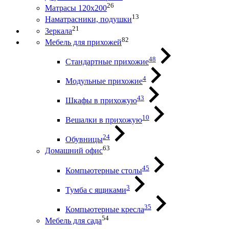
26
Матрасы 120х200
13
Наматрасники, подушки
21
Зеркала
82
Мебель для прихожей
48
Стандартные прихожие
4
Модульные прихожие
43
Шкафы в прихожую
10
Вешалки в прихожую
24
Обувницы
63
Домашний офис
45
Компьютерные столы
3
Тумба с ящиками
35
Компьютерные кресла
54
Мебель для сада