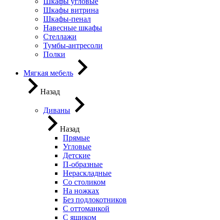
Шкафы угловые
Шкафы витрина
Шкафы-пенал
Навесные шкафы
Стеллажи
Тумбы-антресоли
Полки
Мягкая мебель
Назад
Диваны
Назад
Прямые
Угловые
Детские
П-образные
Нераскладные
Со столиком
На ножках
Без подлокотников
С оттоманкой
С ящиком