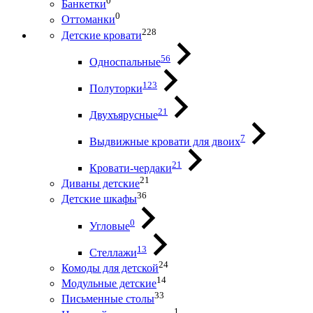
0
Банкетки
0
Оттоманки
228
Детские кровати
56
Односпальные
123
Полуторки
21
Двухъярусные
7
Выдвижные кровати для двоих
21
Кровати-чердаки
21
Диваны детские
36
Детские шкафы
0
Угловые
13
Стеллажи
24
Комоды для детской
14
Модульные детские
33
Письменные столы
1