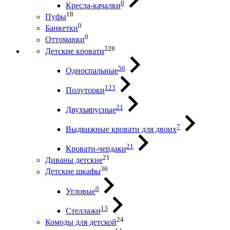
0
Кресла-качалки
18
Пуфы
0
Банкетки
0
Оттоманки
228
Детские кровати
56
Односпальные
123
Полуторки
21
Двухъярусные
7
Выдвижные кровати для двоих
21
Кровати-чердаки
21
Диваны детские
36
Детские шкафы
0
Угловые
13
Стеллажи
24
Комоды для детской