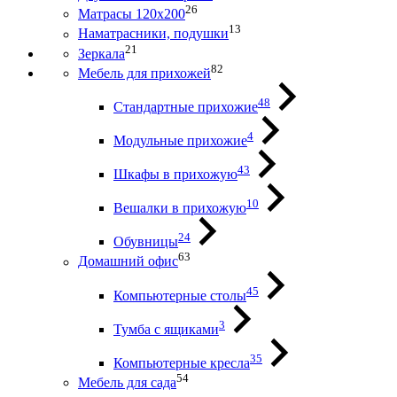
26
Матрасы 120х200
13
Наматрасники, подушки
21
Зеркала
82
Мебель для прихожей
48
Стандартные прихожие
4
Модульные прихожие
43
Шкафы в прихожую
10
Вешалки в прихожую
24
Обувницы
63
Домашний офис
45
Компьютерные столы
3
Тумба с ящиками
35
Компьютерные кресла
54
Мебель для сада