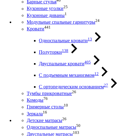
46
Барные стулья
25
Кухонные уголки
1
Кухонные диваны
24
Модульные спальные гарнитуры
441
Кровати
13
Односпальные кровати
138
Полуторки
405
Двуспальные кровати
12
С подъемным механизмом
27
С ортопедическим основанием
26
Тумбы прикроватные
76
Комоды
10
Гримерные столы
16
Зеркала
26
Детские матрасы
50
Односпальные матрасы
103
Двуспальные матрасы