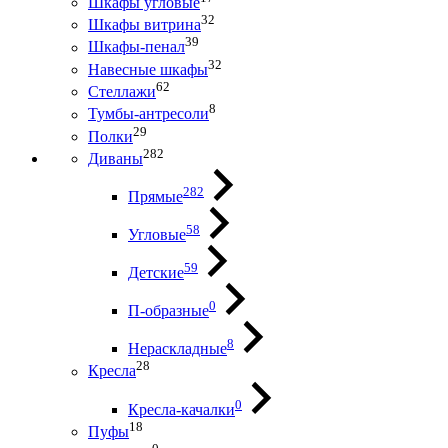
Шкафы угловые
32
Шкафы витрина
39
Шкафы-пенал
32
Навесные шкафы
62
Стеллажи
8
Тумбы-антресоли
29
Полки
282
Диваны
282
Прямые
58
Угловые
59
Детские
0
П-образные
8
Нераскладные
28
Кресла
0
Кресла-качалки
18
Пуфы