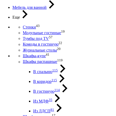
Мебель для ванной
Еще
43
Стенки
19
Модульные гостиные
57
Тумбы под ТV
22
Комоды в гостиную
20
Журнальные столы
41
Шкафы-купе
119
Шкафы распашные
115
В спальню
115
В коридор
114
В гостиную
35
Из МДФ
81
Из ЛДСП
17