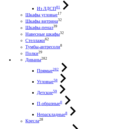
81
Из ЛДСП
17
Шкафы угловые
32
Шкафы витрина
39
Шкафы-пенал
32
Навесные шкафы
62
Стеллажи
8
Тумбы-антресоли
29
Полки
282
Диваны
282
Прямые
58
Угловые
59
Детские
0
П-образные
8
Нераскладные
28
Кресла