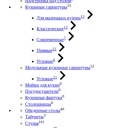
Надстройка над столом
25
Кухонные гарнитуры
13
Для маленьких кухонь
12
Классические
7
Современные
22
Прямые
0
Угловые
32
Модульные кухонные гарнитуры
21
Угловые
0
Мойки для кухни
0
Посудосушители
0
Кухонные фартуки
0
Столешницы
40
Обеденные столы
3
Табуреты
161
Стулья