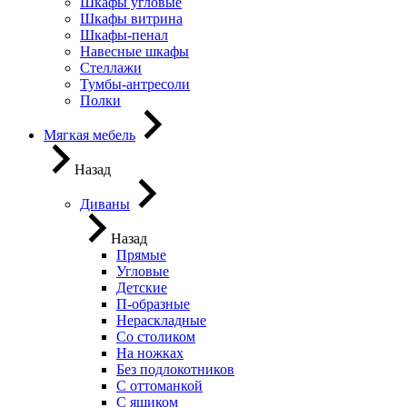
Шкафы угловые
Шкафы витрина
Шкафы-пенал
Навесные шкафы
Стеллажи
Тумбы-антресоли
Полки
Мягкая мебель
Назад
Диваны
Назад
Прямые
Угловые
Детские
П-образные
Нераскладные
Со столиком
На ножках
Без подлокотников
С оттоманкой
С ящиком