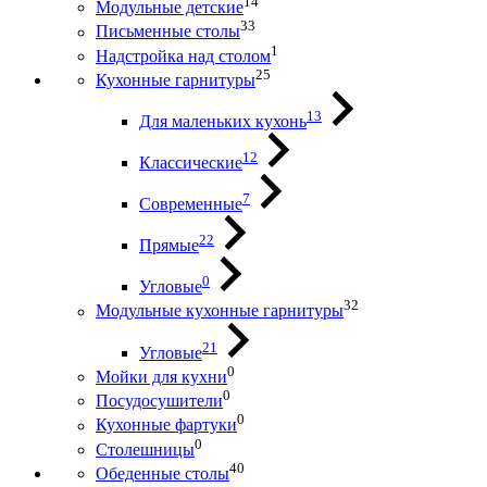
14
Модульные детские
33
Письменные столы
1
Надстройка над столом
25
Кухонные гарнитуры
13
Для маленьких кухонь
12
Классические
7
Современные
22
Прямые
0
Угловые
32
Модульные кухонные гарнитуры
21
Угловые
0
Мойки для кухни
0
Посудосушители
0
Кухонные фартуки
0
Столешницы
40
Обеденные столы