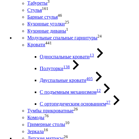
3
Табуреты
161
Стулья
46
Барные стулья
25
Кухонные уголки
1
Кухонные диваны
24
Модульные спальные гарнитуры
441
Кровати
13
Односпальные кровати
138
Полуторки
405
Двуспальные кровати
12
С подъемным механизмом
27
С ортопедическим основанием
26
Тумбы прикроватные
76
Комоды
10
Гримерные столы
16
Зеркала
26
Детские матрасы