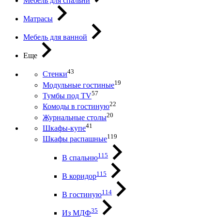
Мебель для спальни
Матрасы
Мебель для ванной
Еще
43
Стенки
19
Модульные гостиные
57
Тумбы под ТV
22
Комоды в гостиную
20
Журнальные столы
41
Шкафы-купе
119
Шкафы распашные
115
В спальню
115
В коридор
114
В гостиную
35
Из МДФ