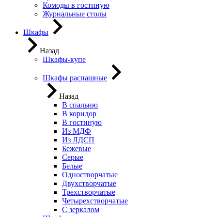
Комоды в гостиную
Журнальные столы
Шкафы
Назад
Шкафы-купе
Шкафы распашные
Назад
В спальню
В коридор
В гостиную
Из МДФ
Из ЛДСП
Бежевые
Серые
Белые
Одностворчатые
Двухстворчатые
Трехстворчатые
Четырехстворчатые
С зеркалом