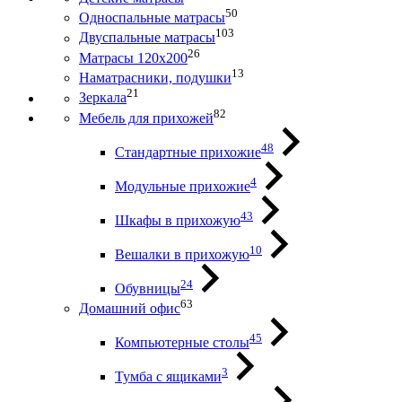
50
Односпальные матрасы
103
Двуспальные матрасы
26
Матрасы 120х200
13
Наматрасники, подушки
21
Зеркала
82
Мебель для прихожей
48
Стандартные прихожие
4
Модульные прихожие
43
Шкафы в прихожую
10
Вешалки в прихожую
24
Обувницы
63
Домашний офис
45
Компьютерные столы
3
Тумба с ящиками