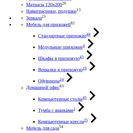
26
Матрасы 120х200
13
Наматрасники, подушки
21
Зеркала
82
Мебель для прихожей
48
Стандартные прихожие
4
Модульные прихожие
43
Шкафы в прихожую
10
Вешалки в прихожую
24
Обувницы
63
Домашний офис
45
Компьютерные столы
3
Тумба с ящиками
35
Компьютерные кресла
54
Мебель для сада