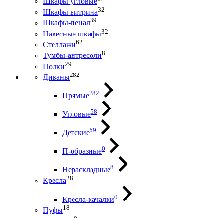
Шкафы угловые
32
Шкафы витрина
39
Шкафы-пенал
32
Навесные шкафы
62
Стеллажи
8
Тумбы-антресоли
29
Полки
282
Диваны
282
Прямые
58
Угловые
59
Детские
0
П-образные
8
Нераскладные
28
Кресла
0
Кресла-качалки
18
Пуфы