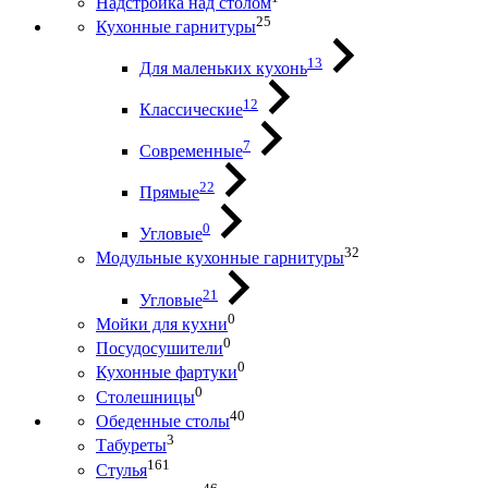
Надстройка над столом
25
Кухонные гарнитуры
13
Для маленьких кухонь
12
Классические
7
Современные
22
Прямые
0
Угловые
32
Модульные кухонные гарнитуры
21
Угловые
0
Мойки для кухни
0
Посудосушители
0
Кухонные фартуки
0
Столешницы
40
Обеденные столы
3
Табуреты
161
Стулья