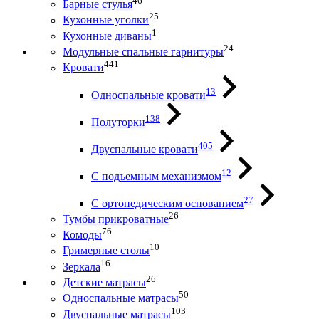
46
Барные стулья
25
Кухонные уголки
1
Кухонные диваны
24
Модульные спальные гарнитуры
441
Кровати
13
Односпальные кровати
138
Полуторки
405
Двуспальные кровати
12
С подъемным механизмом
27
С ортопедическим основанием
26
Тумбы прикроватные
76
Комоды
10
Гримерные столы
16
Зеркала
26
Детские матрасы
50
Односпальные матрасы
103
Двуспальные матрасы