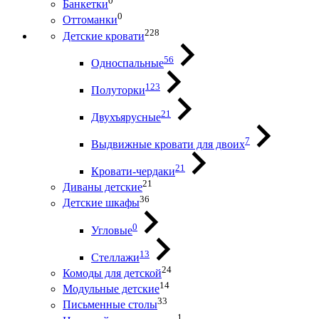
0
Банкетки
0
Оттоманки
228
Детские кровати
56
Односпальные
123
Полуторки
21
Двухъярусные
7
Выдвижные кровати для двоих
21
Кровати-чердаки
21
Диваны детские
36
Детские шкафы
0
Угловые
13
Стеллажи
24
Комоды для детской
14
Модульные детские
33
Письменные столы
1