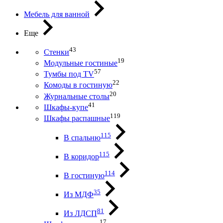
Мебель для ванной
Еще
43
Стенки
19
Модульные гостиные
57
Тумбы под ТV
22
Комоды в гостиную
20
Журнальные столы
41
Шкафы-купе
119
Шкафы распашные
115
В спальню
115
В коридор
114
В гостиную
35
Из МДФ
81
Из ЛДСП
17