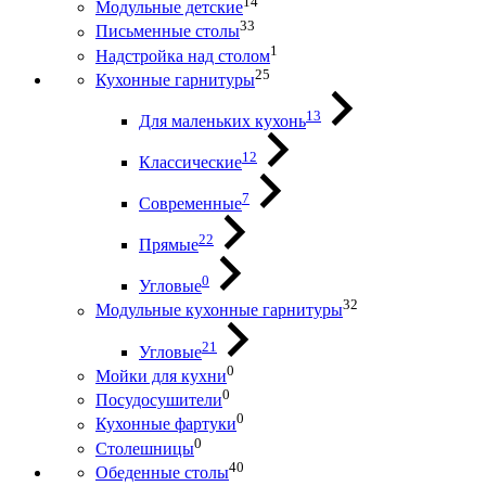
14
Модульные детские
33
Письменные столы
1
Надстройка над столом
25
Кухонные гарнитуры
13
Для маленьких кухонь
12
Классические
7
Современные
22
Прямые
0
Угловые
32
Модульные кухонные гарнитуры
21
Угловые
0
Мойки для кухни
0
Посудосушители
0
Кухонные фартуки
0
Столешницы
40
Обеденные столы