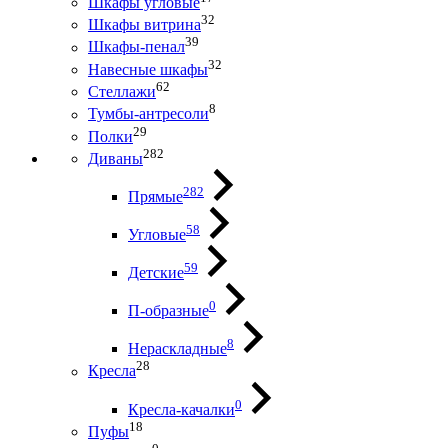
Шкафы угловые
32
Шкафы витрина
39
Шкафы-пенал
32
Навесные шкафы
62
Стеллажи
8
Тумбы-антресоли
29
Полки
282
Диваны
282
Прямые
58
Угловые
59
Детские
0
П-образные
8
Нераскладные
28
Кресла
0
Кресла-качалки
18
Пуфы