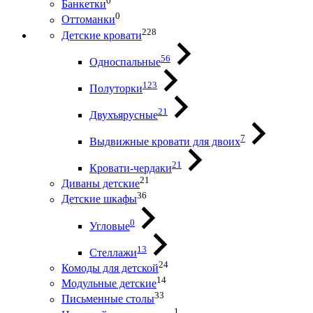
0
Банкетки
0
Оттоманки
228
Детские кровати
56
Односпальные
123
Полуторки
21
Двухъярусные
7
Выдвижные кровати для двоих
21
Кровати-чердаки
21
Диваны детские
36
Детские шкафы
0
Угловые
13
Стеллажи
24
Комоды для детской
14
Модульные детские
33
Письменные столы
1