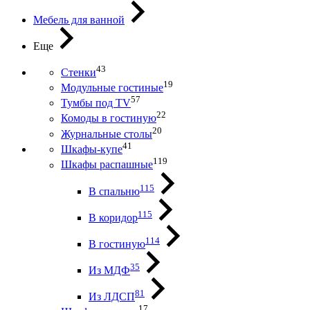
Мебель для ванной
Еще
43
Стенки
19
Модульные гостиные
57
Тумбы под ТV
22
Комоды в гостиную
20
Журнальные столы
41
Шкафы-купе
119
Шкафы распашные
115
В спальню
115
В коридор
114
В гостиную
35
Из МДФ
81
Из ЛДСП
17