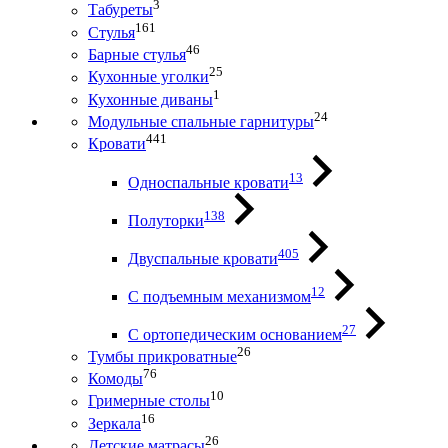
3
Табуреты
161
Стулья
46
Барные стулья
25
Кухонные уголки
1
Кухонные диваны
24
Модульные спальные гарнитуры
441
Кровати
13
Односпальные кровати
138
Полуторки
405
Двуспальные кровати
12
С подъемным механизмом
27
С ортопедическим основанием
26
Тумбы прикроватные
76
Комоды
10
Гримерные столы
16
Зеркала
26
Детские матрасы