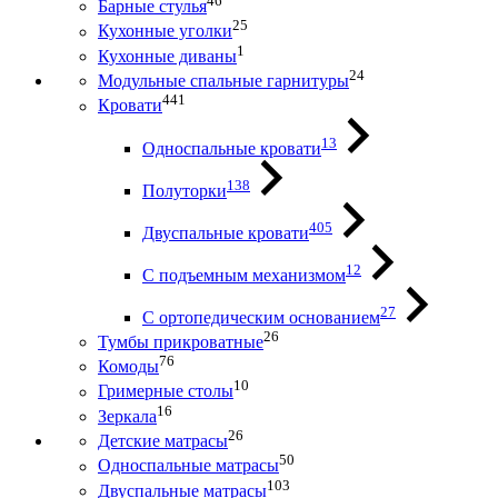
46
Барные стулья
25
Кухонные уголки
1
Кухонные диваны
24
Модульные спальные гарнитуры
441
Кровати
13
Односпальные кровати
138
Полуторки
405
Двуспальные кровати
12
С подъемным механизмом
27
С ортопедическим основанием
26
Тумбы прикроватные
76
Комоды
10
Гримерные столы
16
Зеркала
26
Детские матрасы
50
Односпальные матрасы
103
Двуспальные матрасы