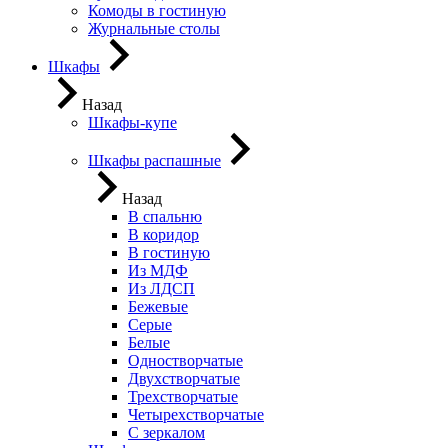
Комоды в гостиную
Журнальные столы
Шкафы
Назад
Шкафы-купе
Шкафы распашные
Назад
В спальню
В коридор
В гостиную
Из МДФ
Из ЛДСП
Бежевые
Серые
Белые
Одностворчатые
Двухстворчатые
Трехстворчатые
Четырехстворчатые
С зеркалом