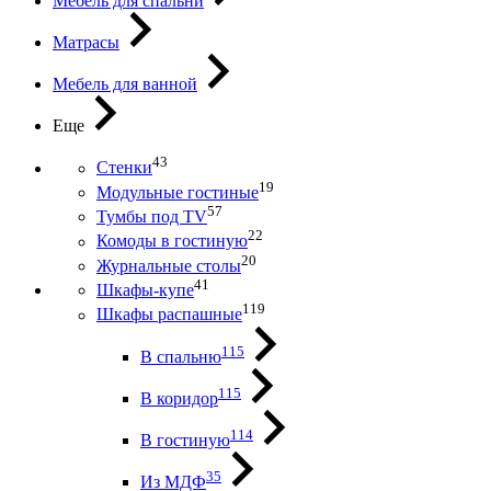
Мебель для спальни
Матрасы
Мебель для ванной
Еще
43
Стенки
19
Модульные гостиные
57
Тумбы под ТV
22
Комоды в гостиную
20
Журнальные столы
41
Шкафы-купе
119
Шкафы распашные
115
В спальню
115
В коридор
114
В гостиную
35
Из МДФ