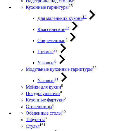
Надстройка над столом
25
Кухонные гарнитуры
13
Для маленьких кухонь
12
Классические
7
Современные
22
Прямые
0
Угловые
32
Модульные кухонные гарнитуры
21
Угловые
0
Мойки для кухни
0
Посудосушители
0
Кухонные фартуки
0
Столешницы
40
Обеденные столы
3
Табуреты
161
Стулья