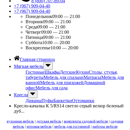
8 (800) 707-89-04
+7 (967) 909-04-40
+7 (967) 909-04-40
Понедельник
09:00 — 21:00
Вторник
09:00 — 21:00
Среда
09:00 — 21:00
Четверг
09:00 — 21:00
Пятница
09:00 — 21:00
Суббота
10:00 — 20:00
Воскресенье
10:00 — 20:00
Главная страница
Мягкая мебель
Гостиные
Шкафы
Детские
Кухни
Столы, стулья,
табуреты
Мебель для спальни
Матрасы
Мебель для
ванной
Мебель для прихожей
Домашний
офис
Мебель для сада
Кресла
Диваны
Пуфы
Банкетки
Оттоманки
Кресло-качалка К 5/RS14 светло серый велюр беленый
дуб...
кухонная мебель
|
детская мебель
|
комплекты садовой мебели
|
садовая
мебель
|
игровая мебель
|
мебель для гостинной
|
наборы мебели