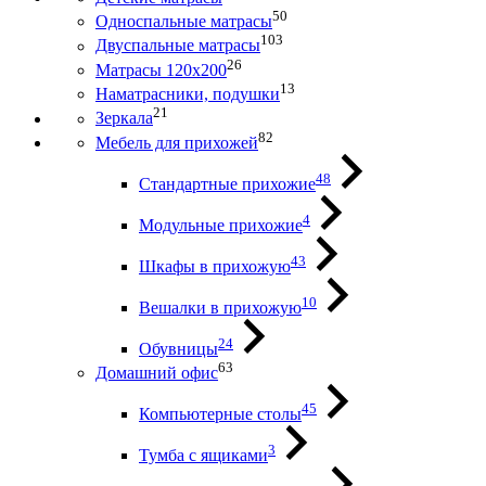
50
Односпальные матрасы
103
Двуспальные матрасы
26
Матрасы 120х200
13
Наматрасники, подушки
21
Зеркала
82
Мебель для прихожей
48
Стандартные прихожие
4
Модульные прихожие
43
Шкафы в прихожую
10
Вешалки в прихожую
24
Обувницы
63
Домашний офис
45
Компьютерные столы
3
Тумба с ящиками