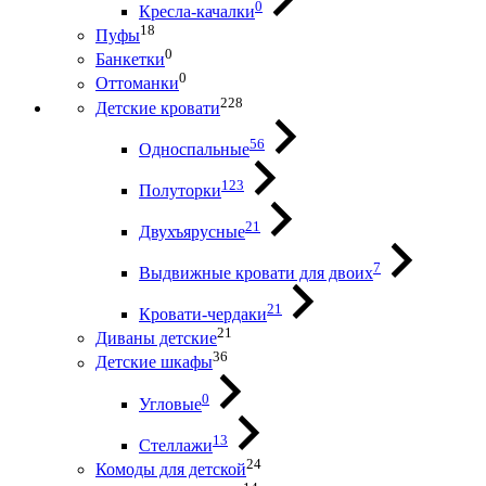
0
Кресла-качалки
18
Пуфы
0
Банкетки
0
Оттоманки
228
Детские кровати
56
Односпальные
123
Полуторки
21
Двухъярусные
7
Выдвижные кровати для двоих
21
Кровати-чердаки
21
Диваны детские
36
Детские шкафы
0
Угловые
13
Стеллажи
24
Комоды для детской