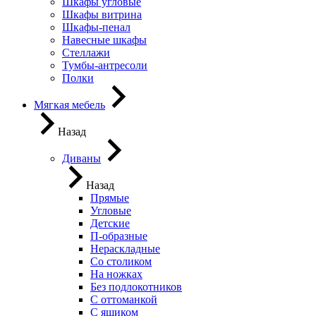
Шкафы угловые
Шкафы витрина
Шкафы-пенал
Навесные шкафы
Стеллажи
Тумбы-антресоли
Полки
Мягкая мебель
Назад
Диваны
Назад
Прямые
Угловые
Детские
П-образные
Нераскладные
Со столиком
На ножках
Без подлокотников
С оттоманкой
С ящиком