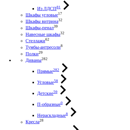
81
Из ЛДСП
17
Шкафы угловые
32
Шкафы витрина
39
Шкафы-пенал
32
Навесные шкафы
62
Стеллажи
8
Тумбы-антресоли
29
Полки
282
Диваны
282
Прямые
58
Угловые
59
Детские
0
П-образные
8
Нераскладные
28
Кресла