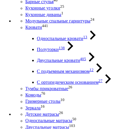
46
Барные стулья
25
Кухонные уголки
1
Кухонные диваны
24
Модульные спальные гарнитуры
441
Кровати
13
Односпальные кровати
138
Полуторки
405
Двуспальные кровати
12
С подъемным механизмом
27
С ортопедическим основанием
26
Тумбы прикроватные
76
Комоды
10
Гримерные столы
16
Зеркала
26
Детские матрасы
50
Односпальные матрасы
103
Двуспальные матрасы