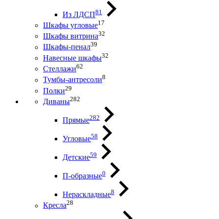
81
Из ЛДСП
17
Шкафы угловые
32
Шкафы витрина
39
Шкафы-пенал
32
Навесные шкафы
62
Стеллажи
8
Тумбы-антресоли
29
Полки
282
Диваны
282
Прямые
58
Угловые
59
Детские
0
П-образные
8
Нераскладные
28
Кресла