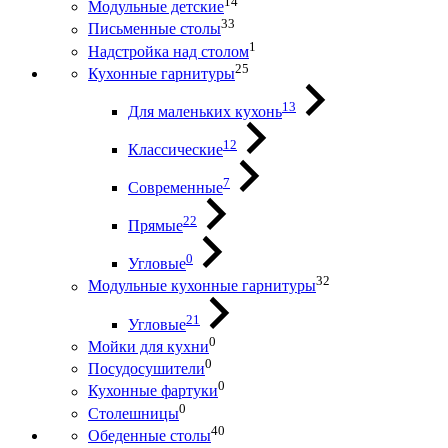
14
Модульные детские
33
Письменные столы
1
Надстройка над столом
25
Кухонные гарнитуры
13
Для маленьких кухонь
12
Классические
7
Современные
22
Прямые
0
Угловые
32
Модульные кухонные гарнитуры
21
Угловые
0
Мойки для кухни
0
Посудосушители
0
Кухонные фартуки
0
Столешницы
40
Обеденные столы