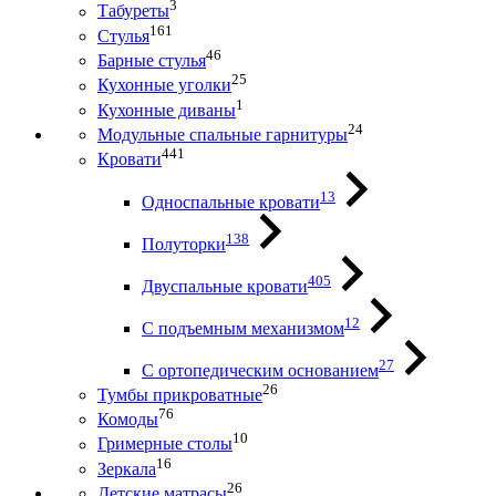
3
Табуреты
161
Стулья
46
Барные стулья
25
Кухонные уголки
1
Кухонные диваны
24
Модульные спальные гарнитуры
441
Кровати
13
Односпальные кровати
138
Полуторки
405
Двуспальные кровати
12
С подъемным механизмом
27
С ортопедическим основанием
26
Тумбы прикроватные
76
Комоды
10
Гримерные столы
16
Зеркала
26
Детские матрасы