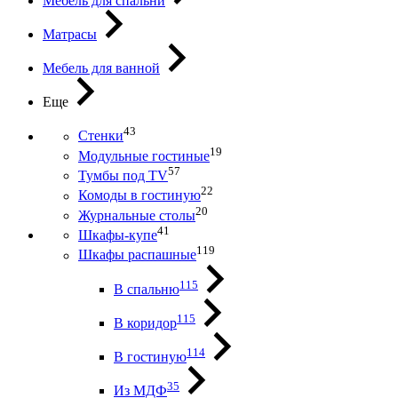
Мебель для спальни
Матрасы
Мебель для ванной
Еще
43
Стенки
19
Модульные гостиные
57
Тумбы под ТV
22
Комоды в гостиную
20
Журнальные столы
41
Шкафы-купе
119
Шкафы распашные
115
В спальню
115
В коридор
114
В гостиную
35
Из МДФ