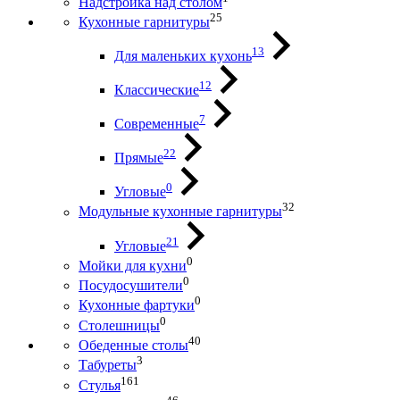
Надстройка над столом
25
Кухонные гарнитуры
13
Для маленьких кухонь
12
Классические
7
Современные
22
Прямые
0
Угловые
32
Модульные кухонные гарнитуры
21
Угловые
0
Мойки для кухни
0
Посудосушители
0
Кухонные фартуки
0
Столешницы
40
Обеденные столы
3
Табуреты
161
Стулья