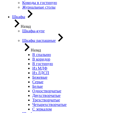
Комоды в гостиную
Журнальные столы
Шкафы
Назад
Шкафы-купе
Шкафы распашные
Назад
В спальню
В коридор
В гостиную
Из МДФ
Из ЛДСП
Бежевые
Серые
Белые
Одностворчатые
Двухстворчатые
Трехстворчатые
Четырехстворчатые
С зеркалом