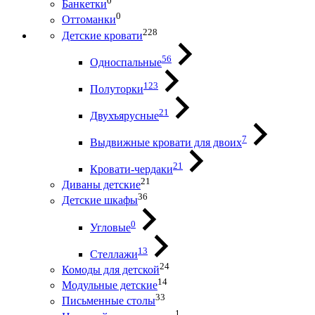
0
Банкетки
0
Оттоманки
228
Детские кровати
56
Односпальные
123
Полуторки
21
Двухъярусные
7
Выдвижные кровати для двоих
21
Кровати-чердаки
21
Диваны детские
36
Детские шкафы
0
Угловые
13
Стеллажи
24
Комоды для детской
14
Модульные детские
33
Письменные столы
1