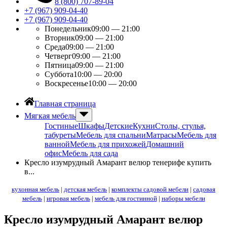
8 (800) 707-89-04
+7 (967) 909-04-40
+7 (967) 909-04-40
Понедельник
09:00 — 21:00
Вторник
09:00 — 21:00
Среда
09:00 — 21:00
Четверг
09:00 — 21:00
Пятница
09:00 — 21:00
Суббота
10:00 — 20:00
Воскресенье
10:00 — 20:00
Главная страница
Мягкая мебель
Гостиные
Шкафы
Детские
Кухни
Столы, стулья,
табуреты
Мебель для спальни
Матрасы
Мебель для
ванной
Мебель для прихожей
Домашний
офис
Мебель для сада
Кресло изумрудный Амарант велюр тенерифе купить
в...
кухонная мебель
|
детская мебель
|
комплекты садовой мебели
|
садовая
мебель
|
игровая мебель
|
мебель для гостинной
|
наборы мебели
Кресло изумрудный Амарант велюр