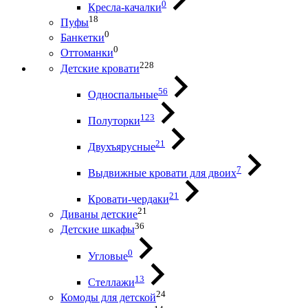
0
Кресла-качалки
18
Пуфы
0
Банкетки
0
Оттоманки
228
Детские кровати
56
Односпальные
123
Полуторки
21
Двухъярусные
7
Выдвижные кровати для двоих
21
Кровати-чердаки
21
Диваны детские
36
Детские шкафы
0
Угловые
13
Стеллажи
24
Комоды для детской