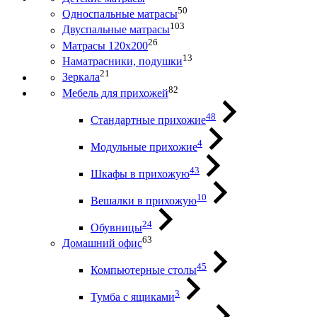
50
Односпальные матрасы
103
Двуспальные матрасы
26
Матрасы 120х200
13
Наматрасники, подушки
21
Зеркала
82
Мебель для прихожей
48
Стандартные прихожие
4
Модульные прихожие
43
Шкафы в прихожую
10
Вешалки в прихожую
24
Обувницы
63
Домашний офис
45
Компьютерные столы
3
Тумба с ящиками