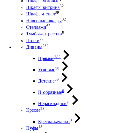
Шкафы угловые
32
Шкафы витрина
39
Шкафы-пенал
32
Навесные шкафы
62
Стеллажи
8
Тумбы-антресоли
29
Полки
282
Диваны
282
Прямые
58
Угловые
59
Детские
0
П-образные
8
Нераскладные
28
Кресла
0
Кресла-качалки
18
Пуфы