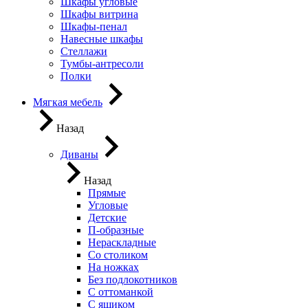
Шкафы угловые
Шкафы витрина
Шкафы-пенал
Навесные шкафы
Стеллажи
Тумбы-антресоли
Полки
Мягкая мебель
Назад
Диваны
Назад
Прямые
Угловые
Детские
П-образные
Нераскладные
Со столиком
На ножках
Без подлокотников
С оттоманкой
С ящиком