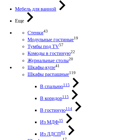
Мебель для ванной
Еще
43
Стенки
19
Модульные гостиные
57
Тумбы под ТV
22
Комоды в гостиную
20
Журнальные столы
41
Шкафы-купе
119
Шкафы распашные
115
В спальню
115
В коридор
114
В гостиную
35
Из МДФ
81
Из ЛДСП
17