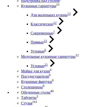
Надстройка над столом
25
Кухонные гарнитуры
13
Для маленьких кухонь
12
Классические
7
Современные
22
Прямые
0
Угловые
32
Модульные кухонные гарнитуры
21
Угловые
0
Мойки для кухни
0
Посудосушители
0
Кухонные фартуки
0
Столешницы
40
Обеденные столы
3
Табуреты
161
Стулья