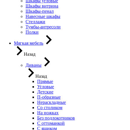
Шкафы угловые
Шкафы витрина
Шкафы-пенал
Навесные шкафы
Стеллажи
Тумбы-антресоли
Полки
Мягкая мебель
Назад
Диваны
Назад
Прямые
Угловые
Детские
П-образные
Нераскладные
Со столиком
На ножках
Без подлокотников
С оттоманкой
С ящиком