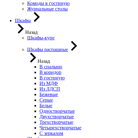
Комоды в гостиную
Журнальные столы
Шкафы
Назад
Шкафы-купе
Шкафы распашные
Назад
В спальню
В коридор
В гостиную
Из МДФ
Из ЛДСП
Бежевые
Серые
Белые
Одностворчатые
Двухстворчатые
Трехстворчатые
Четырехстворчатые
С зеркалом