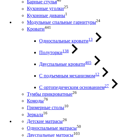
46
Барные стулья
25
Кухонные уголки
1
Кухонные диваны
24
Модульные спальные гарнитуры
441
Кровати
13
Односпальные кровати
138
Полуторки
405
Двуспальные кровати
12
С подъемным механизмом
27
С ортопедическим основанием
26
Тумбы прикроватные
76
Комоды
10
Гримерные столы
16
Зеркала
26
Детские матрасы
50
Односпальные матрасы
103
Двуспальные матрасы