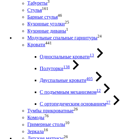
3
Табуреты
161
Стулья
46
Барные стулья
25
Кухонные уголки
1
Кухонные диваны
24
Модульные спальные гарнитуры
441
Кровати
13
Односпальные кровати
138
Полуторки
405
Двуспальные кровати
12
С подъемным механизмом
27
С ортопедическим основанием
26
Тумбы прикроватные
76
Комоды
10
Гримерные столы
16
Зеркала
26
Детские матрасы