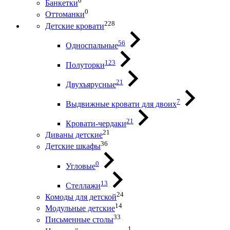
0
Банкетки
0
Оттоманки
228
Детские кровати
56
Односпальные
123
Полуторки
21
Двухъярусные
7
Выдвижные кровати для двоих
21
Кровати-чердаки
21
Диваны детские
36
Детские шкафы
0
Угловые
13
Стеллажи
24
Комоды для детской
14
Модульные детские
33
Письменные столы
1