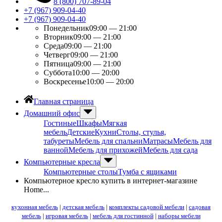
8 (800) 707-89-04
+7 (967) 909-04-40
+7 (967) 909-04-40
Понедельник
09:00 — 21:00
Вторник
09:00 — 21:00
Среда
09:00 — 21:00
Четверг
09:00 — 21:00
Пятница
09:00 — 21:00
Суббота
10:00 — 20:00
Воскресенье
10:00 — 20:00
Главная страница
Домашний офис
Гостиные
Шкафы
Мягкая
мебель
Детские
Кухни
Столы, стулья,
табуреты
Мебель для спальни
Матрасы
Мебель для
ванной
Мебель для прихожей
Мебель для сада
Компьютерные кресла
Компьютерные столы
Тумба с ящиками
Компьютерное кресло купить в интернет-магазине
Home...
кухонная мебель
|
детская мебель
|
комплекты садовой мебели
|
садовая
мебель
|
игровая мебель
|
мебель для гостинной
|
наборы мебели