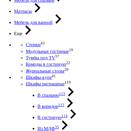
Мебель для спальни
Матрасы
Мебель для ванной
Еще
43
Стенки
19
Модульные гостиные
57
Тумбы под ТV
22
Комоды в гостиную
20
Журнальные столы
41
Шкафы-купе
119
Шкафы распашные
115
В спальню
115
В коридор
114
В гостиную
35
Из МДФ