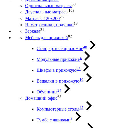
50
Односпальные матрасы
103
Двуспальные матрасы
26
Матрасы 120х200
13
Наматрасники, подушки
21
Зеркала
82
Мебель для прихожей
48
Стандартные прихожие
4
Модульные прихожие
43
Шкафы в прихожую
10
Вешалки в прихожую
24
Обувницы
63
Домашний офис
45
Компьютерные столы
3
Тумба с ящиками