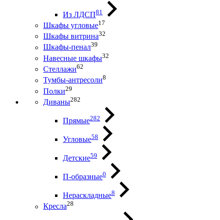
81
Из ЛДСП
17
Шкафы угловые
32
Шкафы витрина
39
Шкафы-пенал
32
Навесные шкафы
62
Стеллажи
8
Тумбы-антресоли
29
Полки
282
Диваны
282
Прямые
58
Угловые
59
Детские
0
П-образные
8
Нераскладные
28
Кресла