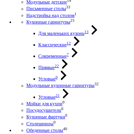
14
Модульные детские
33
Письменные столы
1
Надстройка над столом
25
Кухонные гарнитуры
13
Для маленьких кухонь
12
Классические
7
Современные
22
Прямые
0
Угловые
32
Модульные кухонные гарнитуры
21
Угловые
0
Мойки для кухни
0
Посудосушители
0
Кухонные фартуки
0
Столешницы
40
Обеденные столы