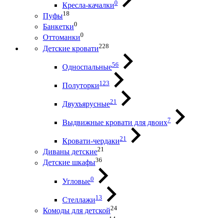
0
Кресла-качалки
18
Пуфы
0
Банкетки
0
Оттоманки
228
Детские кровати
56
Односпальные
123
Полуторки
21
Двухъярусные
7
Выдвижные кровати для двоих
21
Кровати-чердаки
21
Диваны детские
36
Детские шкафы
0
Угловые
13
Стеллажи
24
Комоды для детской