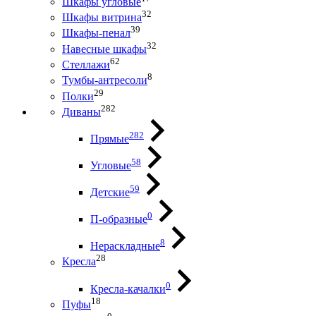
Шкафы угловые
32
Шкафы витрина
39
Шкафы-пенал
32
Навесные шкафы
62
Стеллажи
8
Тумбы-антресоли
29
Полки
282
Диваны
282
Прямые
58
Угловые
59
Детские
0
П-образные
8
Нераскладные
28
Кресла
0
Кресла-качалки
18
Пуфы