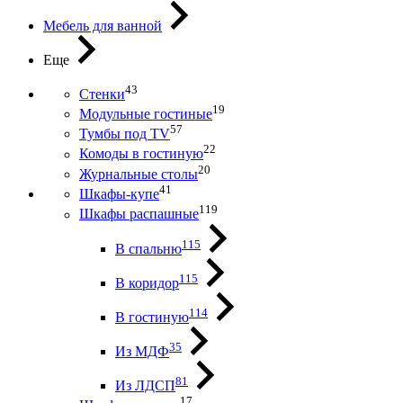
Мебель для ванной
Еще
43
Стенки
19
Модульные гостиные
57
Тумбы под ТV
22
Комоды в гостиную
20
Журнальные столы
41
Шкафы-купе
119
Шкафы распашные
115
В спальню
115
В коридор
114
В гостиную
35
Из МДФ
81
Из ЛДСП
17