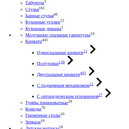
3
Табуреты
161
Стулья
46
Барные стулья
25
Кухонные уголки
1
Кухонные диваны
24
Модульные спальные гарнитуры
441
Кровати
13
Односпальные кровати
138
Полуторки
405
Двуспальные кровати
12
С подъемным механизмом
27
С ортопедическим основанием
26
Тумбы прикроватные
76
Комоды
10
Гримерные столы
16
Зеркала
26
Детские матрасы