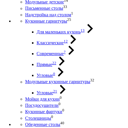
14
Модульные детские
33
Письменные столы
1
Надстройка над столом
25
Кухонные гарнитуры
13
Для маленьких кухонь
12
Классические
7
Современные
22
Прямые
0
Угловые
32
Модульные кухонные гарнитуры
21
Угловые
0
Мойки для кухни
0
Посудосушители
0
Кухонные фартуки
0
Столешницы
40
Обеденные столы