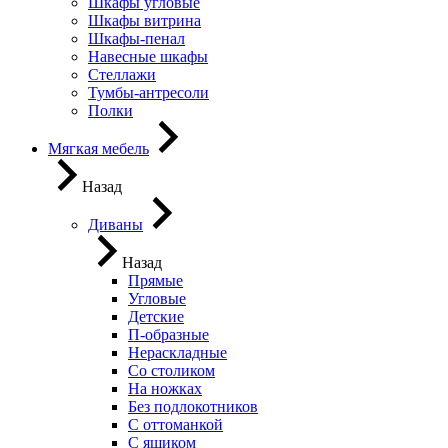
Шкафы угловые
Шкафы витрина
Шкафы-пенал
Навесные шкафы
Стеллажи
Тумбы-антресоли
Полки
Мягкая мебель
Назад
Диваны
Назад
Прямые
Угловые
Детские
П-образные
Нераскладные
Со столиком
На ножках
Без подлокотников
С оттоманкой
С ящиком