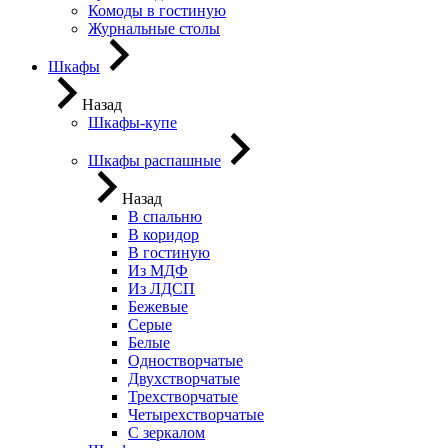
Комоды в гостиную
Журнальные столы
Шкафы
Назад
Шкафы-купе
Шкафы распашные
Назад
В спальню
В коридор
В гостиную
Из МДФ
Из ЛДСП
Бежевые
Серые
Белые
Одностворчатые
Двухстворчатые
Трехстворчатые
Четырехстворчатые
С зеркалом