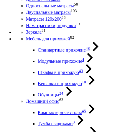
50
Односпальные матрасы
103
Двуспальные матрасы
26
Матрасы 120х200
13
Наматрасники, подушки
21
Зеркала
82
Мебель для прихожей
48
Стандартные прихожие
4
Модульные прихожие
43
Шкафы в прихожую
10
Вешалки в прихожую
24
Обувницы
63
Домашний офис
45
Компьютерные столы
3
Тумба с ящиками