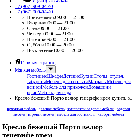
8 (800) 707-89-04
+7 (967) 909-04-40
+7 (967) 909-04-40
Понедельник
09:00 — 21:00
Вторник
09:00 — 21:00
Среда
09:00 — 21:00
Четверг
09:00 — 21:00
Пятница
09:00 — 21:00
Суббота
10:00 — 20:00
Воскресенье
10:00 — 20:00
Главная страница
Мягкая мебель
Гостиные
Шкафы
Детские
Кухни
Столы, стулья,
табуреты
Мебель для спальни
Матрасы
Мебель для
ванной
Мебель для прихожей
Домашний
офис
Мебель для сада
Кресло бежевый Порто велюр тенерифе крем купить в...
кухонная мебель
|
детская мебель
|
комплекты садовой мебели
|
садовая
мебель
|
игровая мебель
|
мебель для гостинной
|
наборы мебели
Кресло бежевый Порто велюр
тенерифе крем