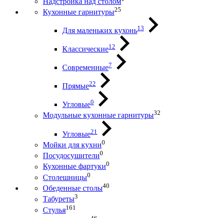
Надстройка над столом
25
Кухонные гарнитуры
13
Для маленьких кухонь
12
Классические
7
Современные
22
Прямые
0
Угловые
32
Модульные кухонные гарнитуры
21
Угловые
0
Мойки для кухни
0
Посудосушители
0
Кухонные фартуки
0
Столешницы
40
Обеденные столы
3
Табуреты
161
Стулья