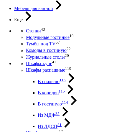
Мебель для ванной
Еще
43
Стенки
19
Модульные гостиные
57
Тумбы под ТV
22
Комоды в гостиную
20
Журнальные столы
41
Шкафы-купе
119
Шкафы распашные
115
В спальню
115
В коридор
114
В гостиную
35
Из МДФ
81
Из ЛДСП
17