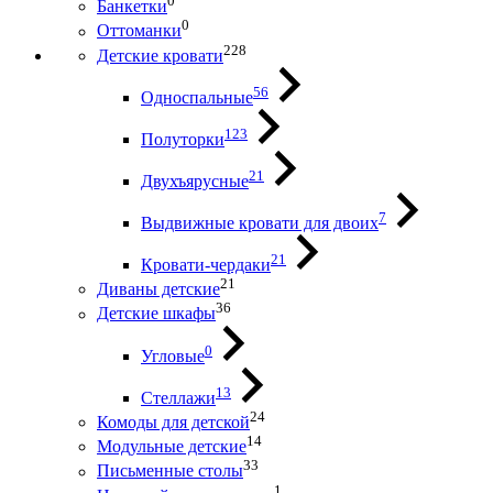
0
Банкетки
0
Оттоманки
228
Детские кровати
56
Односпальные
123
Полуторки
21
Двухъярусные
7
Выдвижные кровати для двоих
21
Кровати-чердаки
21
Диваны детские
36
Детские шкафы
0
Угловые
13
Стеллажи
24
Комоды для детской
14
Модульные детские
33
Письменные столы
1