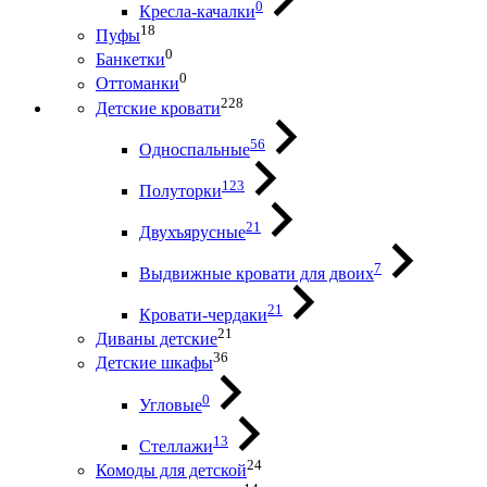
0
Кресла-качалки
18
Пуфы
0
Банкетки
0
Оттоманки
228
Детские кровати
56
Односпальные
123
Полуторки
21
Двухъярусные
7
Выдвижные кровати для двоих
21
Кровати-чердаки
21
Диваны детские
36
Детские шкафы
0
Угловые
13
Стеллажи
24
Комоды для детской