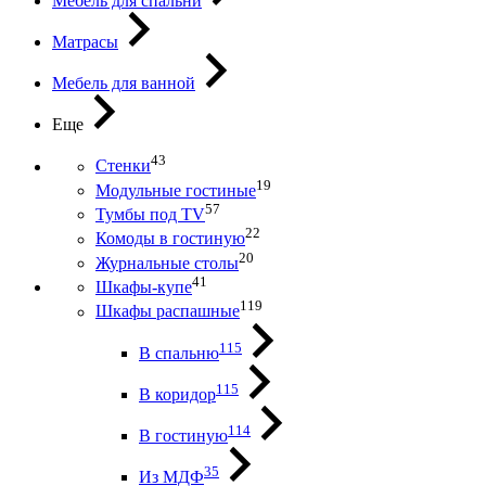
Мебель для спальни
Матрасы
Мебель для ванной
Еще
43
Стенки
19
Модульные гостиные
57
Тумбы под ТV
22
Комоды в гостиную
20
Журнальные столы
41
Шкафы-купе
119
Шкафы распашные
115
В спальню
115
В коридор
114
В гостиную
35
Из МДФ