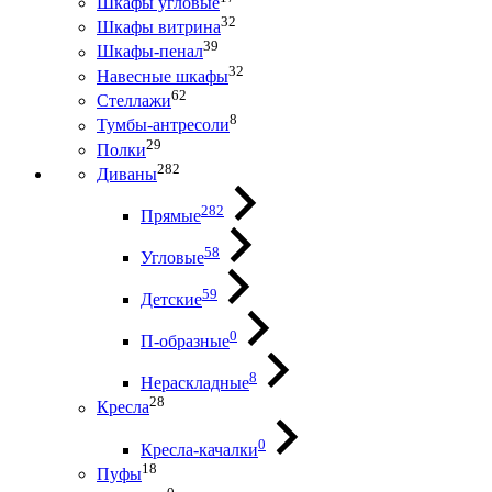
Шкафы угловые
32
Шкафы витрина
39
Шкафы-пенал
32
Навесные шкафы
62
Стеллажи
8
Тумбы-антресоли
29
Полки
282
Диваны
282
Прямые
58
Угловые
59
Детские
0
П-образные
8
Нераскладные
28
Кресла
0
Кресла-качалки
18
Пуфы