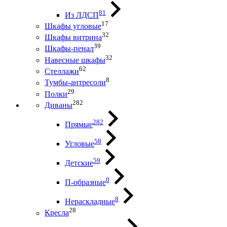
81
Из ЛДСП
17
Шкафы угловые
32
Шкафы витрина
39
Шкафы-пенал
32
Навесные шкафы
62
Стеллажи
8
Тумбы-антресоли
29
Полки
282
Диваны
282
Прямые
58
Угловые
59
Детские
0
П-образные
8
Нераскладные
28
Кресла