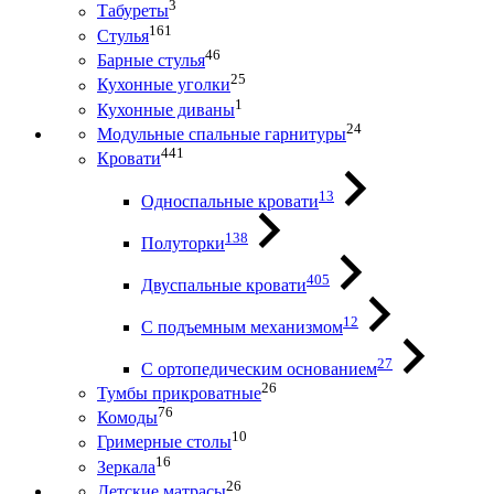
3
Табуреты
161
Стулья
46
Барные стулья
25
Кухонные уголки
1
Кухонные диваны
24
Модульные спальные гарнитуры
441
Кровати
13
Односпальные кровати
138
Полуторки
405
Двуспальные кровати
12
С подъемным механизмом
27
С ортопедическим основанием
26
Тумбы прикроватные
76
Комоды
10
Гримерные столы
16
Зеркала
26
Детские матрасы