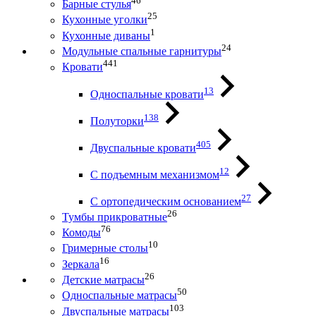
46
Барные стулья
25
Кухонные уголки
1
Кухонные диваны
24
Модульные спальные гарнитуры
441
Кровати
13
Односпальные кровати
138
Полуторки
405
Двуспальные кровати
12
С подъемным механизмом
27
С ортопедическим основанием
26
Тумбы прикроватные
76
Комоды
10
Гримерные столы
16
Зеркала
26
Детские матрасы
50
Односпальные матрасы
103
Двуспальные матрасы