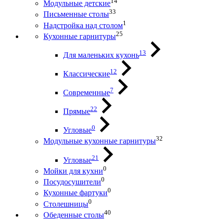
14
Модульные детские
33
Письменные столы
1
Надстройка над столом
25
Кухонные гарнитуры
13
Для маленьких кухонь
12
Классические
7
Современные
22
Прямые
0
Угловые
32
Модульные кухонные гарнитуры
21
Угловые
0
Мойки для кухни
0
Посудосушители
0
Кухонные фартуки
0
Столешницы
40
Обеденные столы