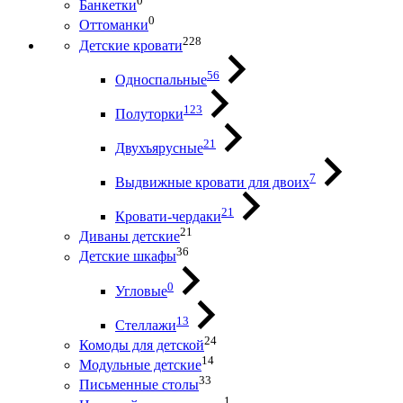
0
Банкетки
0
Оттоманки
228
Детские кровати
56
Односпальные
123
Полуторки
21
Двухъярусные
7
Выдвижные кровати для двоих
21
Кровати-чердаки
21
Диваны детские
36
Детские шкафы
0
Угловые
13
Стеллажи
24
Комоды для детской
14
Модульные детские
33
Письменные столы
1