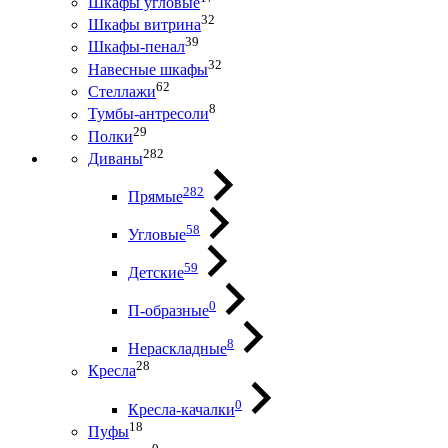
Шкафы угловые
32
Шкафы витрина
39
Шкафы-пенал
32
Навесные шкафы
62
Стеллажи
8
Тумбы-антресоли
29
Полки
282
Диваны
282
Прямые
58
Угловые
59
Детские
0
П-образные
8
Нераскладные
28
Кресла
0
Кресла-качалки
18
Пуфы