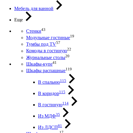
Мебель для ванной
Еще
43
Стенки
19
Модульные гостиные
57
Тумбы под ТV
22
Комоды в гостиную
20
Журнальные столы
41
Шкафы-купе
119
Шкафы распашные
115
В спальню
115
В коридор
114
В гостиную
35
Из МДФ
81
Из ЛДСП
17