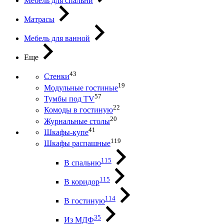
Мебель для спальни
Матрасы
Мебель для ванной
Еще
43
Стенки
19
Модульные гостиные
57
Тумбы под ТV
22
Комоды в гостиную
20
Журнальные столы
41
Шкафы-купе
119
Шкафы распашные
115
В спальню
115
В коридор
114
В гостиную
35
Из МДФ