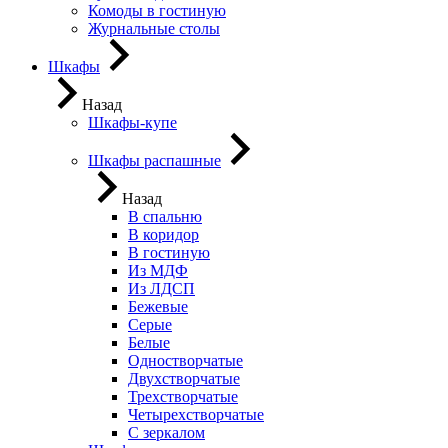
Комоды в гостиную
Журнальные столы
Шкафы
Назад
Шкафы-купе
Шкафы распашные
Назад
В спальню
В коридор
В гостиную
Из МДФ
Из ЛДСП
Бежевые
Серые
Белые
Одностворчатые
Двухстворчатые
Трехстворчатые
Четырехстворчатые
С зеркалом