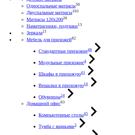
50
Односпальные матрасы
103
Двуспальные матрасы
26
Матрасы 120х200
13
Наматрасники, подушки
21
Зеркала
82
Мебель для прихожей
48
Стандартные прихожие
4
Модульные прихожие
43
Шкафы в прихожую
10
Вешалки в прихожую
24
Обувницы
63
Домашний офис
45
Компьютерные столы
3
Тумба с ящиками