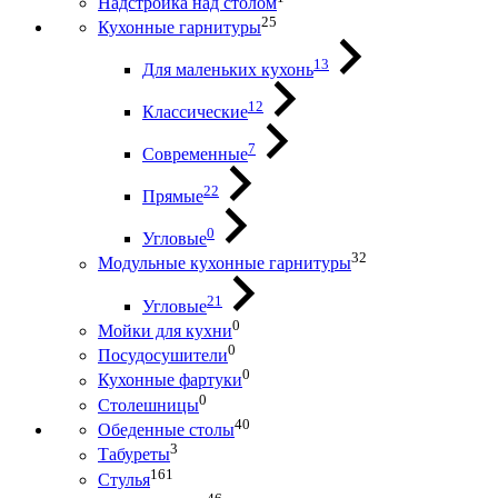
Надстройка над столом
25
Кухонные гарнитуры
13
Для маленьких кухонь
12
Классические
7
Современные
22
Прямые
0
Угловые
32
Модульные кухонные гарнитуры
21
Угловые
0
Мойки для кухни
0
Посудосушители
0
Кухонные фартуки
0
Столешницы
40
Обеденные столы
3
Табуреты
161
Стулья