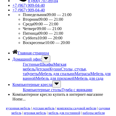
8 (800) 707-89-04
+7 (967) 909-04-40
+7 (967) 909-04-40
Понедельник
09:00 — 21:00
Вторник
09:00 — 21:00
Среда
09:00 — 21:00
Четверг
09:00 — 21:00
Пятница
09:00 — 21:00
Суббота
10:00 — 20:00
Воскресенье
10:00 — 20:00
Главная страница
Домашний офис
Гостиные
Шкафы
Мягкая
мебель
Детские
Кухни
Столы, стулья,
табуреты
Мебель для спальни
Матрасы
Мебель для
ванной
Мебель для прихожей
Мебель для сада
Компьютерные кресла
Компьютерные столы
Тумба с ящиками
Компьютерное кресло купить в интернет-магазине
Home...
кухонная мебель
|
детская мебель
|
комплекты садовой мебели
|
садовая
мебель
|
игровая мебель
|
мебель для гостинной
|
наборы мебели