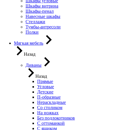
Шкафы угловые
Шкафы витрина
Шкафы-пенал
Навесные шкафы
Стеллажи
Тумбы-антресоли
Полки
Мягкая мебель
Назад
Диваны
Назад
Прямые
Угловые
Детские
П-образные
Нераскладные
Со столиком
На ножках
Без подлокотников
С оттоманкой
С ящиком