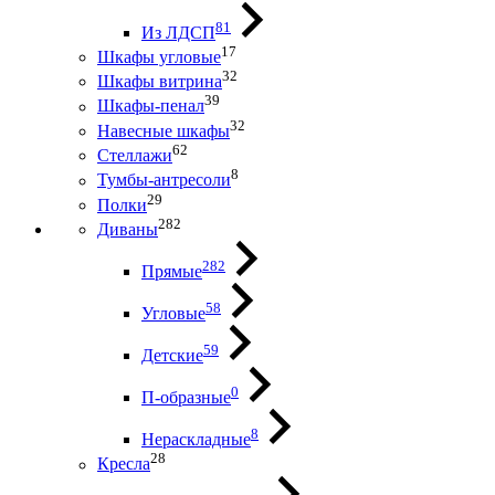
81
Из ЛДСП
17
Шкафы угловые
32
Шкафы витрина
39
Шкафы-пенал
32
Навесные шкафы
62
Стеллажи
8
Тумбы-антресоли
29
Полки
282
Диваны
282
Прямые
58
Угловые
59
Детские
0
П-образные
8
Нераскладные
28
Кресла