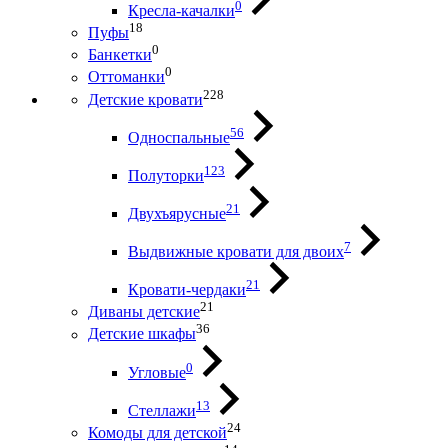
0
Кресла-качалки
18
Пуфы
0
Банкетки
0
Оттоманки
228
Детские кровати
56
Односпальные
123
Полуторки
21
Двухъярусные
7
Выдвижные кровати для двоих
21
Кровати-чердаки
21
Диваны детские
36
Детские шкафы
0
Угловые
13
Стеллажи
24
Комоды для детской