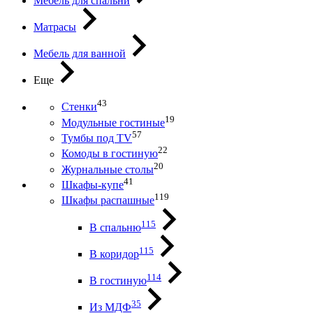
Мебель для спальни
Матрасы
Мебель для ванной
Еще
43
Стенки
19
Модульные гостиные
57
Тумбы под ТV
22
Комоды в гостиную
20
Журнальные столы
41
Шкафы-купе
119
Шкафы распашные
115
В спальню
115
В коридор
114
В гостиную
35
Из МДФ