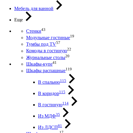
Мебель для ванной
Еще
43
Стенки
19
Модульные гостиные
57
Тумбы под ТV
22
Комоды в гостиную
20
Журнальные столы
41
Шкафы-купе
119
Шкафы распашные
115
В спальню
115
В коридор
114
В гостиную
35
Из МДФ
81
Из ЛДСП
17