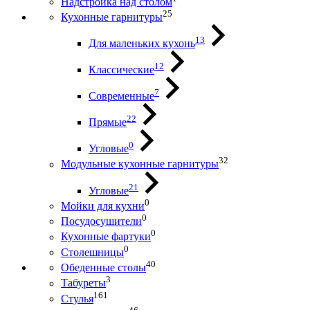
Надстройка над столом
25
Кухонные гарнитуры
13
Для маленьких кухонь
12
Классические
7
Современные
22
Прямые
0
Угловые
32
Модульные кухонные гарнитуры
21
Угловые
0
Мойки для кухни
0
Посудосушители
0
Кухонные фартуки
0
Столешницы
40
Обеденные столы
3
Табуреты
161
Стулья