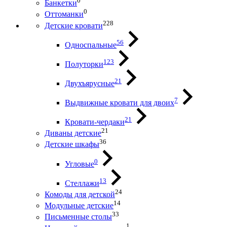
0
Банкетки
0
Оттоманки
228
Детские кровати
56
Односпальные
123
Полуторки
21
Двухъярусные
7
Выдвижные кровати для двоих
21
Кровати-чердаки
21
Диваны детские
36
Детские шкафы
0
Угловые
13
Стеллажи
24
Комоды для детской
14
Модульные детские
33
Письменные столы
1