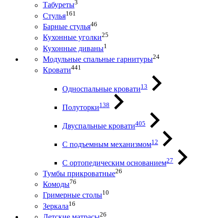
3
Табуреты
161
Стулья
46
Барные стулья
25
Кухонные уголки
1
Кухонные диваны
24
Модульные спальные гарнитуры
441
Кровати
13
Односпальные кровати
138
Полуторки
405
Двуспальные кровати
12
С подъемным механизмом
27
С ортопедическим основанием
26
Тумбы прикроватные
76
Комоды
10
Гримерные столы
16
Зеркала
26
Детские матрасы