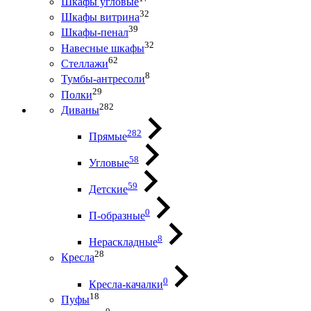
Шкафы угловые
32
Шкафы витрина
39
Шкафы-пенал
32
Навесные шкафы
62
Стеллажи
8
Тумбы-антресоли
29
Полки
282
Диваны
282
Прямые
58
Угловые
59
Детские
0
П-образные
8
Нераскладные
28
Кресла
0
Кресла-качалки
18
Пуфы