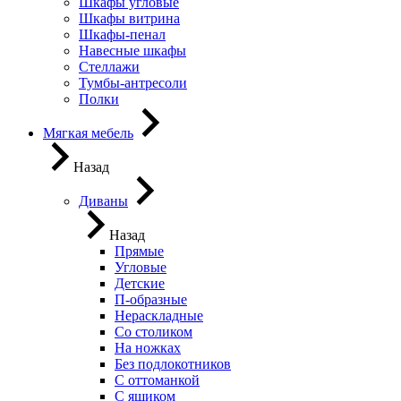
Шкафы угловые
Шкафы витрина
Шкафы-пенал
Навесные шкафы
Стеллажи
Тумбы-антресоли
Полки
Мягкая мебель
Назад
Диваны
Назад
Прямые
Угловые
Детские
П-образные
Нераскладные
Со столиком
На ножках
Без подлокотников
С оттоманкой
С ящиком