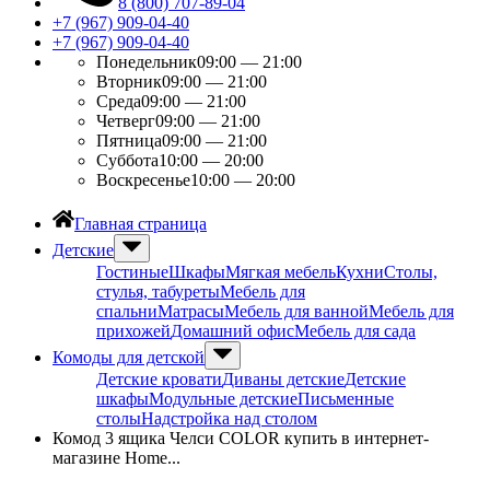
8 (800) 707-89-04
+7 (967) 909-04-40
+7 (967) 909-04-40
Понедельник
09:00 — 21:00
Вторник
09:00 — 21:00
Среда
09:00 — 21:00
Четверг
09:00 — 21:00
Пятница
09:00 — 21:00
Суббота
10:00 — 20:00
Воскресенье
10:00 — 20:00
Главная страница
Детские
Гостиные
Шкафы
Мягкая мебель
Кухни
Столы,
стулья, табуреты
Мебель для
спальни
Матрасы
Мебель для ванной
Мебель для
прихожей
Домашний офис
Мебель для сада
Комоды для детской
Детские кровати
Диваны детские
Детские
шкафы
Модульные детские
Письменные
столы
Надстройка над столом
Комод 3 ящика Челси COLOR купить в интернет-
магазине Home...