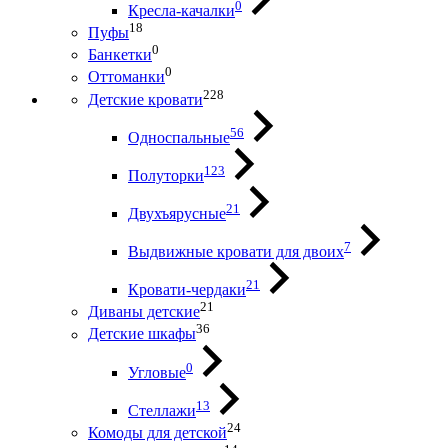
0
Кресла-качалки
18
Пуфы
0
Банкетки
0
Оттоманки
228
Детские кровати
56
Односпальные
123
Полуторки
21
Двухъярусные
7
Выдвижные кровати для двоих
21
Кровати-чердаки
21
Диваны детские
36
Детские шкафы
0
Угловые
13
Стеллажи
24
Комоды для детской