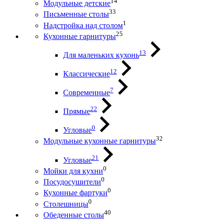
14
Модульные детские
33
Письменные столы
1
Надстройка над столом
25
Кухонные гарнитуры
13
Для маленьких кухонь
12
Классические
7
Современные
22
Прямые
0
Угловые
32
Модульные кухонные гарнитуры
21
Угловые
0
Мойки для кухни
0
Посудосушители
0
Кухонные фартуки
0
Столешницы
40
Обеденные столы