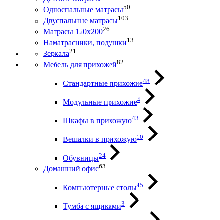
50
Односпальные матрасы
103
Двуспальные матрасы
26
Матрасы 120х200
13
Наматрасники, подушки
21
Зеркала
82
Мебель для прихожей
48
Стандартные прихожие
4
Модульные прихожие
43
Шкафы в прихожую
10
Вешалки в прихожую
24
Обувницы
63
Домашний офис
45
Компьютерные столы
3
Тумба с ящиками