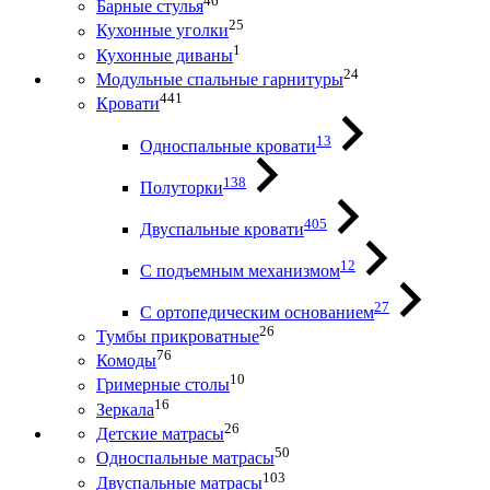
46
Барные стулья
25
Кухонные уголки
1
Кухонные диваны
24
Модульные спальные гарнитуры
441
Кровати
13
Односпальные кровати
138
Полуторки
405
Двуспальные кровати
12
С подъемным механизмом
27
С ортопедическим основанием
26
Тумбы прикроватные
76
Комоды
10
Гримерные столы
16
Зеркала
26
Детские матрасы
50
Односпальные матрасы
103
Двуспальные матрасы