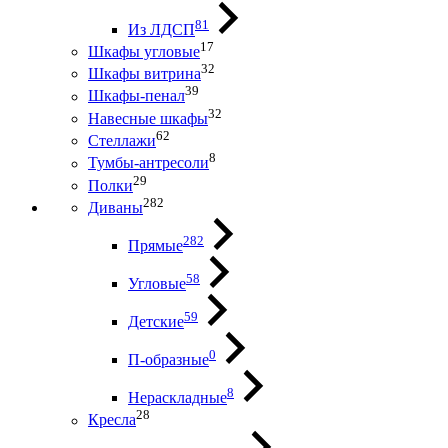
81
Из ЛДСП
17
Шкафы угловые
32
Шкафы витрина
39
Шкафы-пенал
32
Навесные шкафы
62
Стеллажи
8
Тумбы-антресоли
29
Полки
282
Диваны
282
Прямые
58
Угловые
59
Детские
0
П-образные
8
Нераскладные
28
Кресла