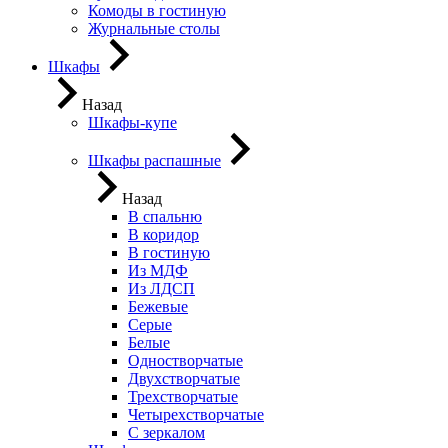
Комоды в гостиную
Журнальные столы
Шкафы
Назад
Шкафы-купе
Шкафы распашные
Назад
В спальню
В коридор
В гостиную
Из МДФ
Из ЛДСП
Бежевые
Серые
Белые
Одностворчатые
Двухстворчатые
Трехстворчатые
Четырехстворчатые
С зеркалом