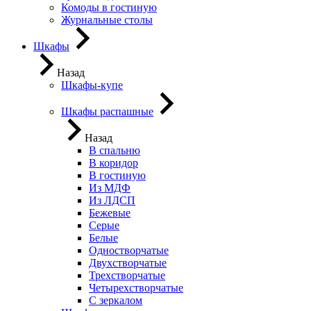
Комоды в гостиную
Журнальные столы
Шкафы
Назад
Шкафы-купе
Шкафы распашные
Назад
В спальню
В коридор
В гостиную
Из МДФ
Из ЛДСП
Бежевые
Серые
Белые
Одностворчатые
Двухстворчатые
Трехстворчатые
Четырехстворчатые
С зеркалом