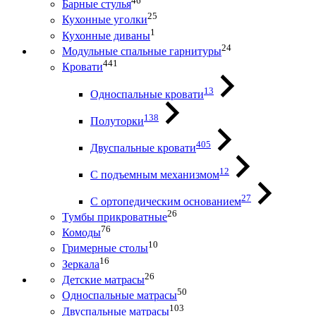
46
Барные стулья
25
Кухонные уголки
1
Кухонные диваны
24
Модульные спальные гарнитуры
441
Кровати
13
Односпальные кровати
138
Полуторки
405
Двуспальные кровати
12
С подъемным механизмом
27
С ортопедическим основанием
26
Тумбы прикроватные
76
Комоды
10
Гримерные столы
16
Зеркала
26
Детские матрасы
50
Односпальные матрасы
103
Двуспальные матрасы