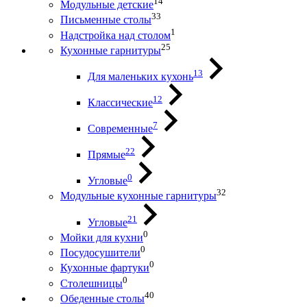
14
Модульные детские
33
Письменные столы
1
Надстройка над столом
25
Кухонные гарнитуры
13
Для маленьких кухонь
12
Классические
7
Современные
22
Прямые
0
Угловые
32
Модульные кухонные гарнитуры
21
Угловые
0
Мойки для кухни
0
Посудосушители
0
Кухонные фартуки
0
Столешницы
40
Обеденные столы