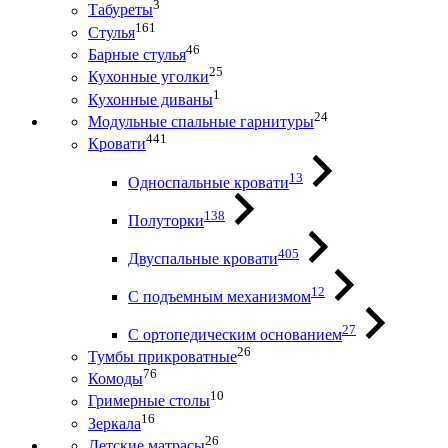
3
Табуреты
161
Стулья
46
Барные стулья
25
Кухонные уголки
1
Кухонные диваны
24
Модульные спальные гарнитуры
441
Кровати
13
Односпальные кровати
138
Полуторки
405
Двуспальные кровати
12
С подъемным механизмом
27
С ортопедическим основанием
26
Тумбы прикроватные
76
Комоды
10
Гримерные столы
16
Зеркала
26
Детские матрасы