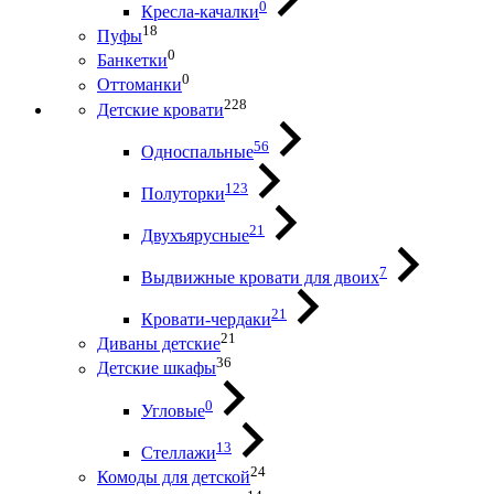
0
Кресла-качалки
18
Пуфы
0
Банкетки
0
Оттоманки
228
Детские кровати
56
Односпальные
123
Полуторки
21
Двухъярусные
7
Выдвижные кровати для двоих
21
Кровати-чердаки
21
Диваны детские
36
Детские шкафы
0
Угловые
13
Стеллажи
24
Комоды для детской