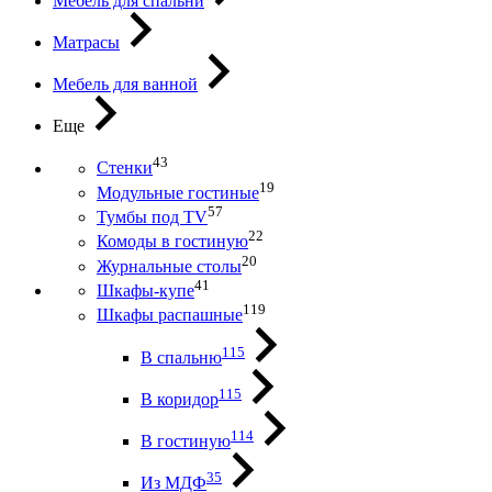
Мебель для спальни
Матрасы
Мебель для ванной
Еще
43
Стенки
19
Модульные гостиные
57
Тумбы под ТV
22
Комоды в гостиную
20
Журнальные столы
41
Шкафы-купе
119
Шкафы распашные
115
В спальню
115
В коридор
114
В гостиную
35
Из МДФ