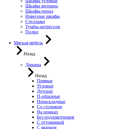
Шкафы угловые
Шкафы витрина
Шкафы-пенал
Навесные шкафы
Стеллажи
Тумбы-антресоли
Полки
Мягкая мебель
Назад
Диваны
Назад
Прямые
Угловые
Детские
П-образные
Нераскладные
Со столиком
На ножках
Без подлокотников
С оттоманкой
С ящиком