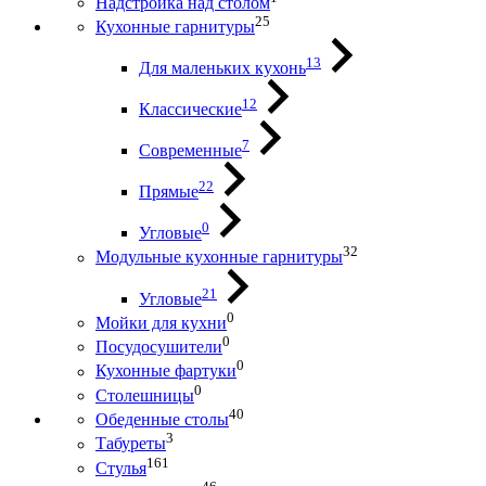
Надстройка над столом
25
Кухонные гарнитуры
13
Для маленьких кухонь
12
Классические
7
Современные
22
Прямые
0
Угловые
32
Модульные кухонные гарнитуры
21
Угловые
0
Мойки для кухни
0
Посудосушители
0
Кухонные фартуки
0
Столешницы
40
Обеденные столы
3
Табуреты
161
Стулья