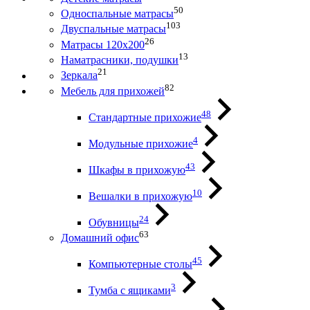
50
Односпальные матрасы
103
Двуспальные матрасы
26
Матрасы 120х200
13
Наматрасники, подушки
21
Зеркала
82
Мебель для прихожей
48
Стандартные прихожие
4
Модульные прихожие
43
Шкафы в прихожую
10
Вешалки в прихожую
24
Обувницы
63
Домашний офис
45
Компьютерные столы
3
Тумба с ящиками