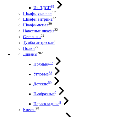
81
Из ЛДСП
17
Шкафы угловые
32
Шкафы витрина
39
Шкафы-пенал
32
Навесные шкафы
62
Стеллажи
8
Тумбы-антресоли
29
Полки
282
Диваны
282
Прямые
58
Угловые
59
Детские
0
П-образные
8
Нераскладные
28
Кресла