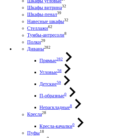
Шкафы угловые
32
Шкафы витрина
39
Шкафы-пенал
32
Навесные шкафы
62
Стеллажи
8
Тумбы-антресоли
29
Полки
282
Диваны
282
Прямые
58
Угловые
59
Детские
0
П-образные
8
Нераскладные
28
Кресла
0
Кресла-качалки
18
Пуфы