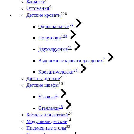
0
Банкетки
0
Оттоманки
228
Детские кровати
56
Односпальные
123
Полуторки
21
Двухъярусные
7
Выдвижные кровати для двоих
21
Кровати-чердаки
21
Диваны детские
36
Детские шкафы
0
Угловые
13
Стеллажи
24
Комоды для детской
14
Модульные детские
33
Письменные столы
1