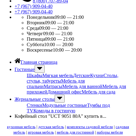
8 (800) 707-89-04
+7 (967) 909-04-40
+7 (967) 909-04-40
Понедельник
09:00 — 21:00
Вторник
09:00 — 21:00
Среда
09:00 — 21:00
Четверг
09:00 — 21:00
Пятница
09:00 — 21:00
Суббота
10:00 — 20:00
Воскресенье
10:00 — 20:00
Главная страница
Гостиные
Шкафы
Мягкая мебель
Детские
Кухни
Столы,
стулья, табуреты
Мебель для
спальни
Матрасы
Мебель для ванной
Мебель для
прихожей
Домашний офис
Мебель для сада
Журнальные столы
Стенки
Модульные гостиные
Тумбы под
ТV
Комоды в гостиную
Кофейный стол "UCT 9051 80А" купить в...
кухонная мебель
|
детская мебель
|
комплекты садовой мебели
|
садовая
мебель
|
игровая мебель
|
мебель для гостинной
|
наборы мебели