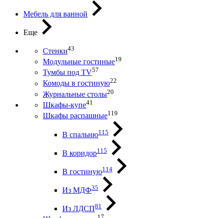
Мебель для ванной
Еще
43
Стенки
19
Модульные гостиные
57
Тумбы под ТV
22
Комоды в гостиную
20
Журнальные столы
41
Шкафы-купе
119
Шкафы распашные
115
В спальню
115
В коридор
114
В гостиную
35
Из МДФ
81
Из ЛДСП
17