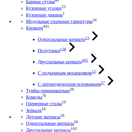
46
Барные стулья
25
Кухонные уголки
1
Кухонные диваны
24
Модульные спальные гарнитуры
441
Кровати
13
Односпальные кровати
138
Полуторки
405
Двуспальные кровати
12
С подъемным механизмом
27
С ортопедическим основанием
26
Тумбы прикроватные
76
Комоды
10
Гримерные столы
16
Зеркала
26
Детские матрасы
50
Односпальные матрасы
103
Двуспальные матрасы