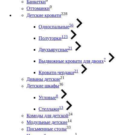
0
Банкетки
0
Оттоманки
228
Детские кровати
56
Односпальные
123
Полуторки
21
Двухъярусные
7
Выдвижные кровати для двоих
21
Кровати-чердаки
21
Диваны детские
36
Детские шкафы
0
Угловые
13
Стеллажи
24
Комоды для детской
14
Модульные детские
33
Письменные столы
1