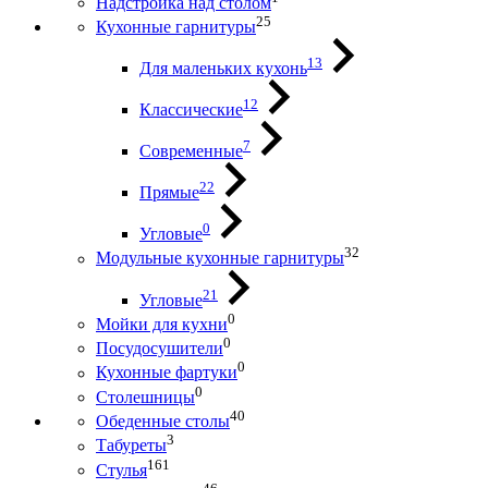
Надстройка над столом
25
Кухонные гарнитуры
13
Для маленьких кухонь
12
Классические
7
Современные
22
Прямые
0
Угловые
32
Модульные кухонные гарнитуры
21
Угловые
0
Мойки для кухни
0
Посудосушители
0
Кухонные фартуки
0
Столешницы
40
Обеденные столы
3
Табуреты
161
Стулья