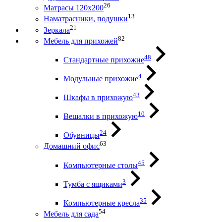
26
Матрасы 120х200
13
Наматрасники, подушки
21
Зеркала
82
Мебель для прихожей
48
Стандартные прихожие
4
Модульные прихожие
43
Шкафы в прихожую
10
Вешалки в прихожую
24
Обувницы
63
Домашний офис
45
Компьютерные столы
3
Тумба с ящиками
35
Компьютерные кресла
54
Мебель для сада