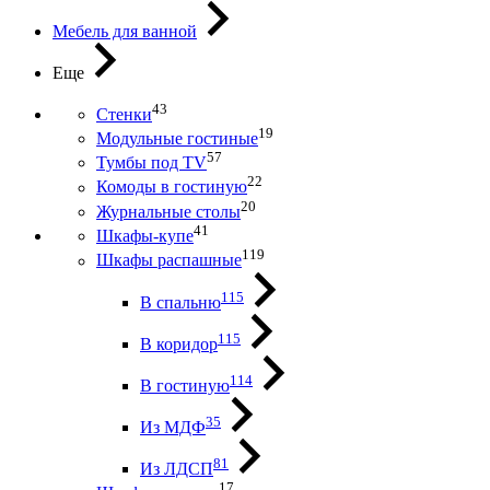
Мебель для ванной
Еще
43
Стенки
19
Модульные гостиные
57
Тумбы под ТV
22
Комоды в гостиную
20
Журнальные столы
41
Шкафы-купе
119
Шкафы распашные
115
В спальню
115
В коридор
114
В гостиную
35
Из МДФ
81
Из ЛДСП
17