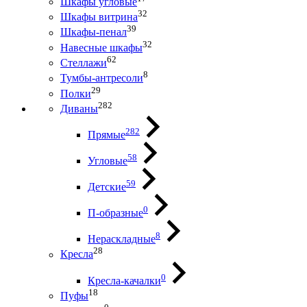
Шкафы угловые
32
Шкафы витрина
39
Шкафы-пенал
32
Навесные шкафы
62
Стеллажи
8
Тумбы-антресоли
29
Полки
282
Диваны
282
Прямые
58
Угловые
59
Детские
0
П-образные
8
Нераскладные
28
Кресла
0
Кресла-качалки
18
Пуфы