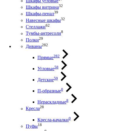
Шкафы угловые
32
Шкафы витрина
39
Шкафы-пенал
32
Навесные шкафы
62
Стеллажи
8
Тумбы-антресоли
29
Полки
282
Диваны
282
Прямые
58
Угловые
59
Детские
0
П-образные
8
Нераскладные
28
Кресла
0
Кресла-качалки
18
Пуфы