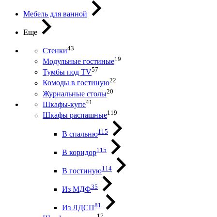
Мебель для ванной
Еще
43
Стенки
19
Модульные гостиные
57
Тумбы под ТV
22
Комоды в гостиную
20
Журнальные столы
41
Шкафы-купе
119
Шкафы распашные
115
В спальню
115
В коридор
114
В гостиную
35
Из МДФ
81
Из ЛДСП
17