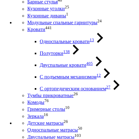
46
Барные стулья
25
Кухонные уголки
1
Кухонные диваны
24
Модульные спальные гарнитуры
441
Кровати
13
Односпальные кровати
138
Полуторки
405
Двуспальные кровати
12
С подъемным механизмом
27
С ортопедическим основанием
26
Тумбы прикроватные
76
Комоды
10
Гримерные столы
16
Зеркала
26
Детские матрасы
50
Односпальные матрасы
103
Двуспальные матрасы