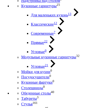
Надстройка над столом
25
Кухонные гарнитуры
13
Для маленьких кухонь
12
Классические
7
Современные
22
Прямые
0
Угловые
32
Модульные кухонные гарнитуры
21
Угловые
0
Мойки для кухни
0
Посудосушители
0
Кухонные фартуки
0
Столешницы
40
Обеденные столы
3
Табуреты
161
Стулья