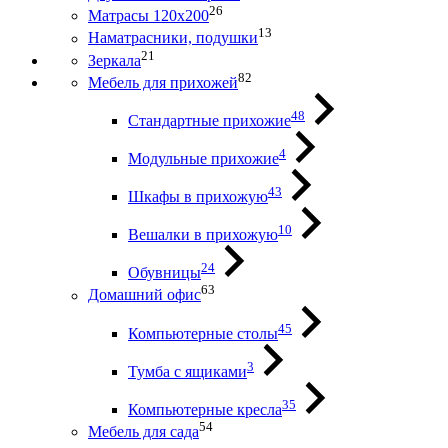
26
Матрасы 120х200
13
Наматрасники, подушки
21
Зеркала
82
Мебель для прихожей
48
Стандартные прихожие
4
Модульные прихожие
43
Шкафы в прихожую
10
Вешалки в прихожую
24
Обувницы
63
Домашний офис
45
Компьютерные столы
3
Тумба с ящиками
35
Компьютерные кресла
54
Мебель для сада