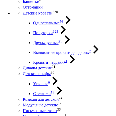
0
Банкетки
0
Оттоманки
228
Детские кровати
56
Односпальные
123
Полуторки
21
Двухъярусные
7
Выдвижные кровати для двоих
21
Кровати-чердаки
21
Диваны детские
36
Детские шкафы
0
Угловые
13
Стеллажи
24
Комоды для детской
14
Модульные детские
33
Письменные столы
1