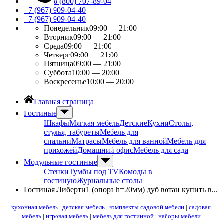
8 (800) 707-89-04
+7 (967) 909-04-40
+7 (967) 909-04-40
Понедельник
09:00 — 21:00
Вторник
09:00 — 21:00
Среда
09:00 — 21:00
Четверг
09:00 — 21:00
Пятница
09:00 — 21:00
Суббота
10:00 — 20:00
Воскресенье
10:00 — 20:00
Главная страница
Гостиные
Шкафы
Мягкая мебель
Детские
Кухни
Столы,
стулья, табуреты
Мебель для
спальни
Матрасы
Мебель для ванной
Мебель для
прихожей
Домашний офис
Мебель для сада
Модульные гостиные
Стенки
Тумбы под ТV
Комоды в
гостиную
Журнальные столы
Гостиная Либерти1 (опора h=20мм) дуб вотан купить в...
кухонная мебель
|
детская мебель
|
комплекты садовой мебели
|
садовая
мебель
|
игровая мебель
|
мебель для гостинной
|
наборы мебели