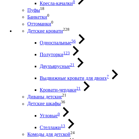
0
Кресла-качалки
18
Пуфы
0
Банкетки
0
Оттоманки
228
Детские кровати
56
Односпальные
123
Полуторки
21
Двухъярусные
7
Выдвижные кровати для двоих
21
Кровати-чердаки
21
Диваны детские
36
Детские шкафы
0
Угловые
13
Стеллажи
24
Комоды для детской