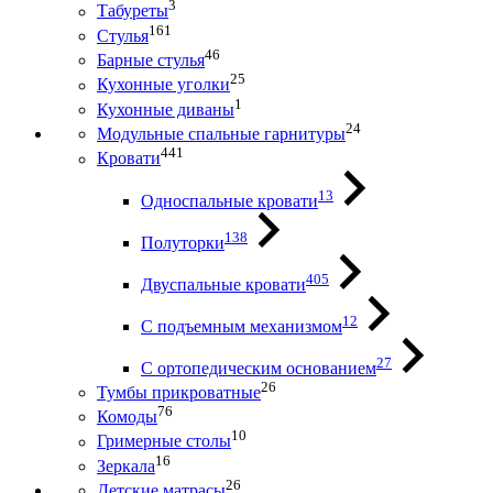
3
Табуреты
161
Стулья
46
Барные стулья
25
Кухонные уголки
1
Кухонные диваны
24
Модульные спальные гарнитуры
441
Кровати
13
Односпальные кровати
138
Полуторки
405
Двуспальные кровати
12
С подъемным механизмом
27
С ортопедическим основанием
26
Тумбы прикроватные
76
Комоды
10
Гримерные столы
16
Зеркала
26
Детские матрасы