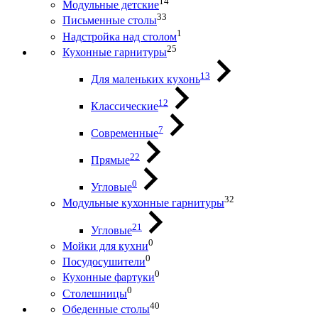
14
Модульные детские
33
Письменные столы
1
Надстройка над столом
25
Кухонные гарнитуры
13
Для маленьких кухонь
12
Классические
7
Современные
22
Прямые
0
Угловые
32
Модульные кухонные гарнитуры
21
Угловые
0
Мойки для кухни
0
Посудосушители
0
Кухонные фартуки
0
Столешницы
40
Обеденные столы