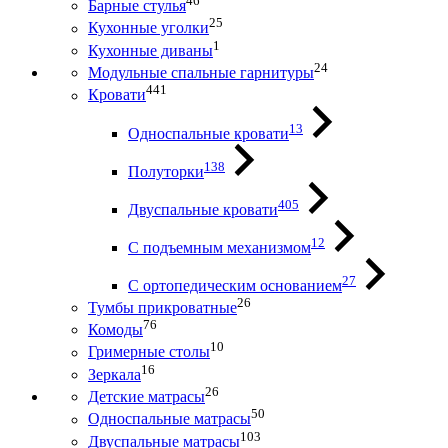
46
Барные стулья
25
Кухонные уголки
1
Кухонные диваны
24
Модульные спальные гарнитуры
441
Кровати
13
Односпальные кровати
138
Полуторки
405
Двуспальные кровати
12
С подъемным механизмом
27
С ортопедическим основанием
26
Тумбы прикроватные
76
Комоды
10
Гримерные столы
16
Зеркала
26
Детские матрасы
50
Односпальные матрасы
103
Двуспальные матрасы