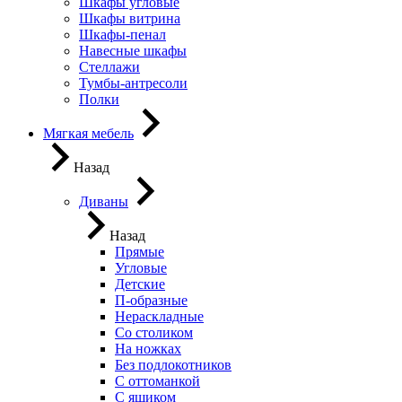
Шкафы угловые
Шкафы витрина
Шкафы-пенал
Навесные шкафы
Стеллажи
Тумбы-антресоли
Полки
Мягкая мебель
Назад
Диваны
Назад
Прямые
Угловые
Детские
П-образные
Нераскладные
Со столиком
На ножках
Без подлокотников
С оттоманкой
С ящиком