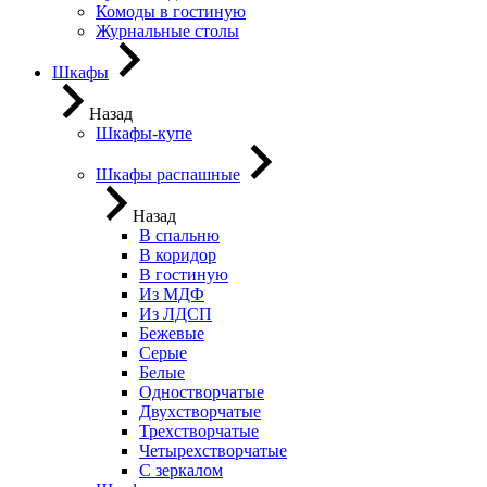
Комоды в гостиную
Журнальные столы
Шкафы
Назад
Шкафы-купе
Шкафы распашные
Назад
В спальню
В коридор
В гостиную
Из МДФ
Из ЛДСП
Бежевые
Серые
Белые
Одностворчатые
Двухстворчатые
Трехстворчатые
Четырехстворчатые
С зеркалом