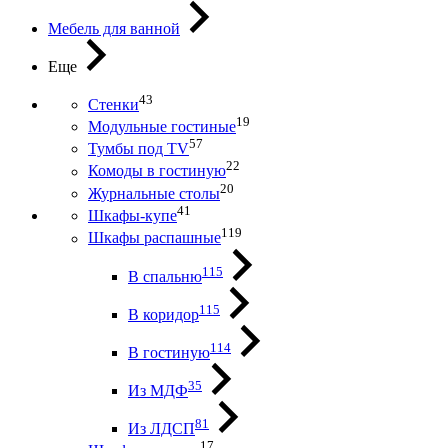
Мебель для ванной
Еще
43
Стенки
19
Модульные гостиные
57
Тумбы под ТV
22
Комоды в гостиную
20
Журнальные столы
41
Шкафы-купе
119
Шкафы распашные
115
В спальню
115
В коридор
114
В гостиную
35
Из МДФ
81
Из ЛДСП
17