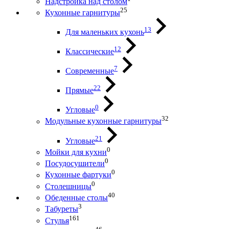
Надстройка над столом
25
Кухонные гарнитуры
13
Для маленьких кухонь
12
Классические
7
Современные
22
Прямые
0
Угловые
32
Модульные кухонные гарнитуры
21
Угловые
0
Мойки для кухни
0
Посудосушители
0
Кухонные фартуки
0
Столешницы
40
Обеденные столы
3
Табуреты
161
Стулья