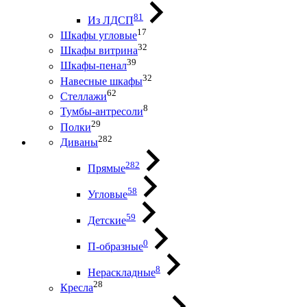
81
Из ЛДСП
17
Шкафы угловые
32
Шкафы витрина
39
Шкафы-пенал
32
Навесные шкафы
62
Стеллажи
8
Тумбы-антресоли
29
Полки
282
Диваны
282
Прямые
58
Угловые
59
Детские
0
П-образные
8
Нераскладные
28
Кресла