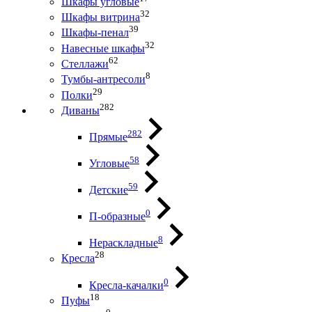
Шкафы угловые
32
Шкафы витрина
39
Шкафы-пенал
32
Навесные шкафы
62
Стеллажи
8
Тумбы-антресоли
29
Полки
282
Диваны
282
Прямые
58
Угловые
59
Детские
0
П-образные
8
Нераскладные
28
Кресла
0
Кресла-качалки
18
Пуфы