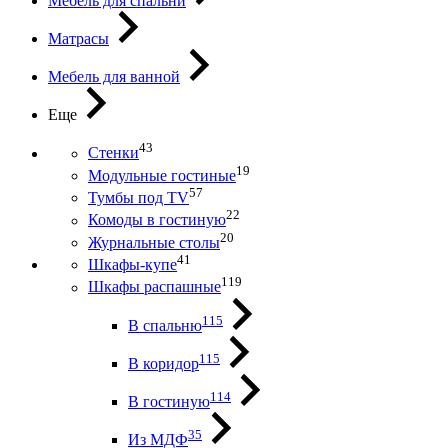
Мебель для спальни
Матрасы
Мебель для ванной
Еще
43
Стенки
19
Модульные гостиные
57
Тумбы под ТV
22
Комоды в гостиную
20
Журнальные столы
41
Шкафы-купе
119
Шкафы распашные
115
В спальню
115
В коридор
114
В гостиную
35
Из МДФ