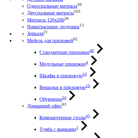
50
Односпальные матрасы
103
Двуспальные матрасы
26
Матрасы 120х200
13
Наматрасники, подушки
21
Зеркала
82
Мебель для прихожей
48
Стандартные прихожие
4
Модульные прихожие
43
Шкафы в прихожую
10
Вешалки в прихожую
24
Обувницы
63
Домашний офис
45
Компьютерные столы
3
Тумба с ящиками