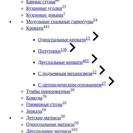
46
Барные стулья
25
Кухонные уголки
1
Кухонные диваны
24
Модульные спальные гарнитуры
441
Кровати
13
Односпальные кровати
138
Полуторки
405
Двуспальные кровати
12
С подъемным механизмом
27
С ортопедическим основанием
26
Тумбы прикроватные
76
Комоды
10
Гримерные столы
16
Зеркала
26
Детские матрасы
50
Односпальные матрасы
103
Двуспальные матрасы