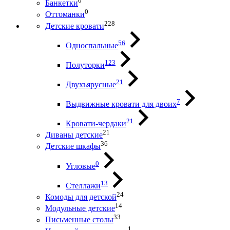
0
Банкетки
0
Оттоманки
228
Детские кровати
56
Односпальные
123
Полуторки
21
Двухъярусные
7
Выдвижные кровати для двоих
21
Кровати-чердаки
21
Диваны детские
36
Детские шкафы
0
Угловые
13
Стеллажи
24
Комоды для детской
14
Модульные детские
33
Письменные столы
1