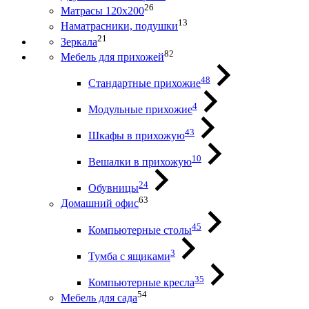
26
Матрасы 120х200
13
Наматрасники, подушки
21
Зеркала
82
Мебель для прихожей
48
Стандартные прихожие
4
Модульные прихожие
43
Шкафы в прихожую
10
Вешалки в прихожую
24
Обувницы
63
Домашний офис
45
Компьютерные столы
3
Тумба с ящиками
35
Компьютерные кресла
54
Мебель для сада