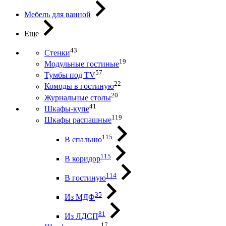
Мебель для ванной
Еще
43
Стенки
19
Модульные гостиные
57
Тумбы под ТV
22
Комоды в гостиную
20
Журнальные столы
41
Шкафы-купе
119
Шкафы распашные
115
В спальню
115
В коридор
114
В гостиную
35
Из МДФ
81
Из ЛДСП
17