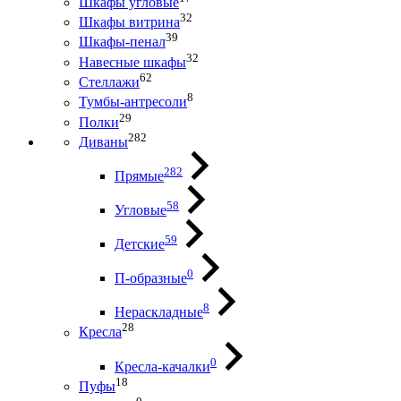
Шкафы угловые
32
Шкафы витрина
39
Шкафы-пенал
32
Навесные шкафы
62
Стеллажи
8
Тумбы-антресоли
29
Полки
282
Диваны
282
Прямые
58
Угловые
59
Детские
0
П-образные
8
Нераскладные
28
Кресла
0
Кресла-качалки
18
Пуфы