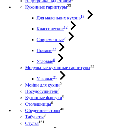
Надстройка над столом
25
Кухонные гарнитуры
13
Для маленьких кухонь
12
Классические
7
Современные
22
Прямые
0
Угловые
32
Модульные кухонные гарнитуры
21
Угловые
0
Мойки для кухни
0
Посудосушители
0
Кухонные фартуки
0
Столешницы
40
Обеденные столы
3
Табуреты
161
Стулья