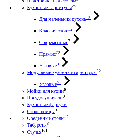
Надстройка над столом
25
Кухонные гарнитуры
13
Для маленьких кухонь
12
Классические
7
Современные
22
Прямые
0
Угловые
32
Модульные кухонные гарнитуры
21
Угловые
0
Мойки для кухни
0
Посудосушители
0
Кухонные фартуки
0
Столешницы
40
Обеденные столы
3
Табуреты
161
Стулья