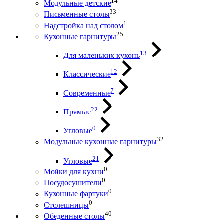
14
Модульные детские
33
Письменные столы
1
Надстройка над столом
25
Кухонные гарнитуры
13
Для маленьких кухонь
12
Классические
7
Современные
22
Прямые
0
Угловые
32
Модульные кухонные гарнитуры
21
Угловые
0
Мойки для кухни
0
Посудосушители
0
Кухонные фартуки
0
Столешницы
40
Обеденные столы