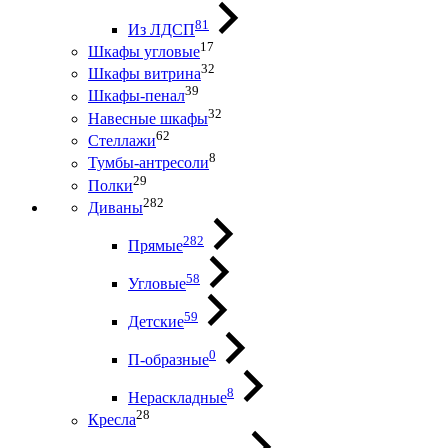
81
Из ЛДСП
17
Шкафы угловые
32
Шкафы витрина
39
Шкафы-пенал
32
Навесные шкафы
62
Стеллажи
8
Тумбы-антресоли
29
Полки
282
Диваны
282
Прямые
58
Угловые
59
Детские
0
П-образные
8
Нераскладные
28
Кресла