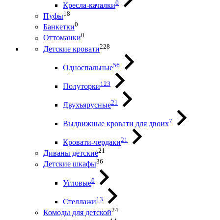
0
Кресла-качалки
18
Пуфы
0
Банкетки
0
Оттоманки
228
Детские кровати
56
Односпальные
123
Полуторки
21
Двухъярусные
7
Выдвижные кровати для двоих
21
Кровати-чердаки
21
Диваны детские
36
Детские шкафы
0
Угловые
13
Стеллажи
24
Комоды для детской