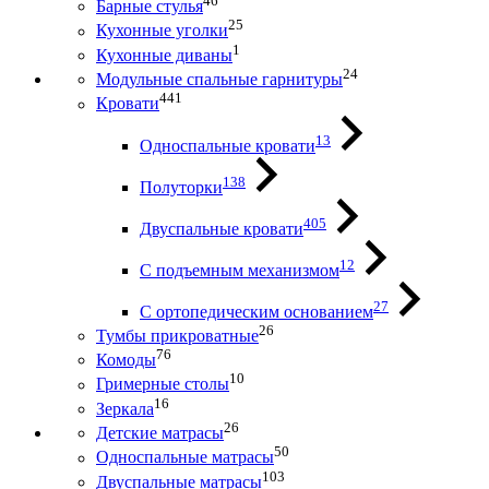
46
Барные стулья
25
Кухонные уголки
1
Кухонные диваны
24
Модульные спальные гарнитуры
441
Кровати
13
Односпальные кровати
138
Полуторки
405
Двуспальные кровати
12
С подъемным механизмом
27
С ортопедическим основанием
26
Тумбы прикроватные
76
Комоды
10
Гримерные столы
16
Зеркала
26
Детские матрасы
50
Односпальные матрасы
103
Двуспальные матрасы