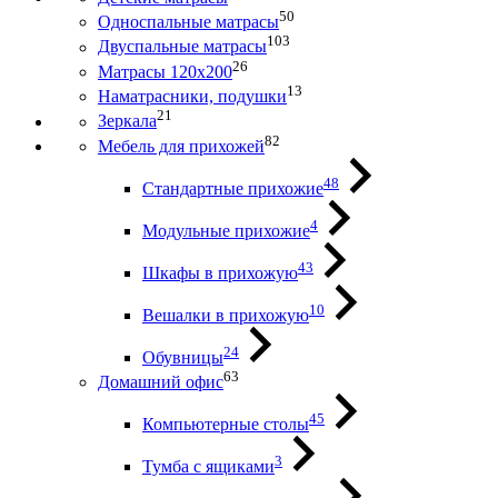
50
Односпальные матрасы
103
Двуспальные матрасы
26
Матрасы 120х200
13
Наматрасники, подушки
21
Зеркала
82
Мебель для прихожей
48
Стандартные прихожие
4
Модульные прихожие
43
Шкафы в прихожую
10
Вешалки в прихожую
24
Обувницы
63
Домашний офис
45
Компьютерные столы
3
Тумба с ящиками