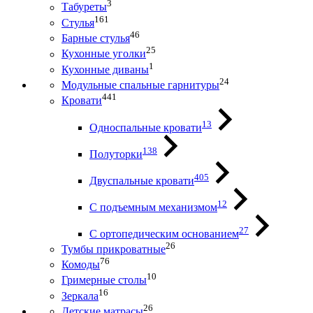
3
Табуреты
161
Стулья
46
Барные стулья
25
Кухонные уголки
1
Кухонные диваны
24
Модульные спальные гарнитуры
441
Кровати
13
Односпальные кровати
138
Полуторки
405
Двуспальные кровати
12
С подъемным механизмом
27
С ортопедическим основанием
26
Тумбы прикроватные
76
Комоды
10
Гримерные столы
16
Зеркала
26
Детские матрасы