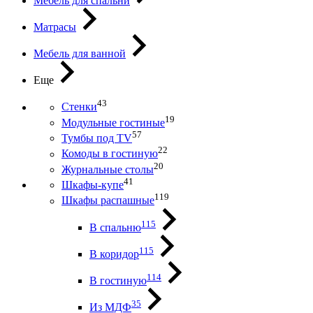
Мебель для спальни
Матрасы
Мебель для ванной
Еще
43
Стенки
19
Модульные гостиные
57
Тумбы под ТV
22
Комоды в гостиную
20
Журнальные столы
41
Шкафы-купе
119
Шкафы распашные
115
В спальню
115
В коридор
114
В гостиную
35
Из МДФ