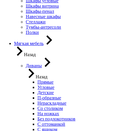
Шкафы угловые
Шкафы витрина
Шкафы-пенал
Навесные шкафы
Стеллажи
Тумбы-антресоли
Полки
Мягкая мебель
Назад
Диваны
Назад
Прямые
Угловые
Детские
П-образные
Нераскладные
Со столиком
На ножках
Без подлокотников
С оттоманкой
С ящиком