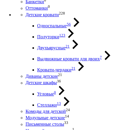
0
Банкетки
0
Оттоманки
228
Детские кровати
56
Односпальные
123
Полуторки
21
Двухъярусные
7
Выдвижные кровати для двоих
21
Кровати-чердаки
21
Диваны детские
36
Детские шкафы
0
Угловые
13
Стеллажи
24
Комоды для детской
14
Модульные детские
33
Письменные столы
1