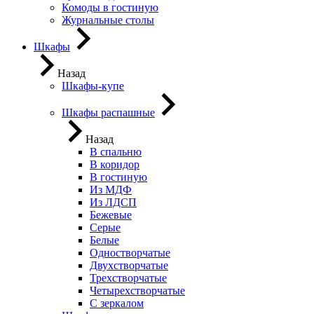
Комоды в гостиную
Журнальные столы
Шкафы
Назад
Шкафы-купе
Шкафы распашные
Назад
В спальню
В коридор
В гостиную
Из МДФ
Из ЛДСП
Бежевые
Серые
Белые
Одностворчатые
Двухстворчатые
Трехстворчатые
Четырехстворчатые
С зеркалом