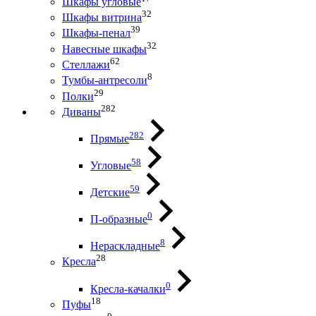
Шкафы угловые
32
Шкафы витрина
39
Шкафы-пенал
32
Навесные шкафы
62
Стеллажи
8
Тумбы-антресоли
29
Полки
282
Диваны
282
Прямые
58
Угловые
59
Детские
0
П-образные
8
Нераскладные
28
Кресла
0
Кресла-качалки
18
Пуфы