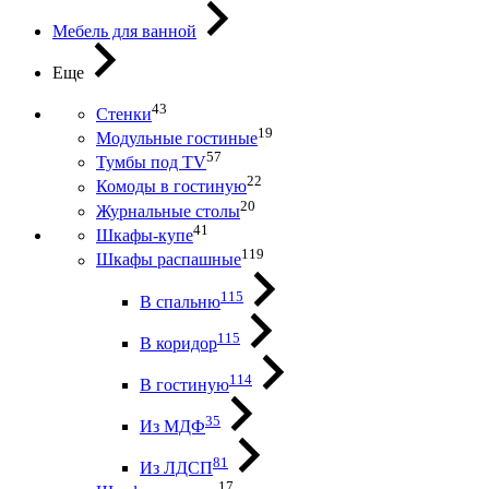
Мебель для ванной
Еще
43
Стенки
19
Модульные гостиные
57
Тумбы под ТV
22
Комоды в гостиную
20
Журнальные столы
41
Шкафы-купе
119
Шкафы распашные
115
В спальню
115
В коридор
114
В гостиную
35
Из МДФ
81
Из ЛДСП
17