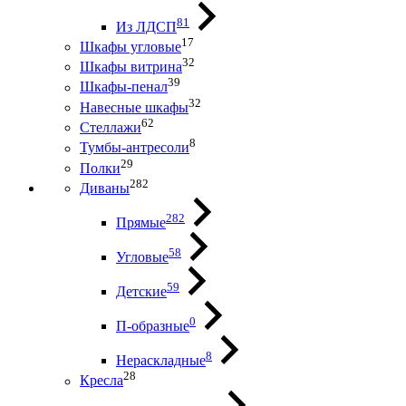
81
Из ЛДСП
17
Шкафы угловые
32
Шкафы витрина
39
Шкафы-пенал
32
Навесные шкафы
62
Стеллажи
8
Тумбы-антресоли
29
Полки
282
Диваны
282
Прямые
58
Угловые
59
Детские
0
П-образные
8
Нераскладные
28
Кресла