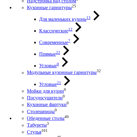
Надстройка над столом
25
Кухонные гарнитуры
13
Для маленьких кухонь
12
Классические
7
Современные
22
Прямые
0
Угловые
32
Модульные кухонные гарнитуры
21
Угловые
0
Мойки для кухни
0
Посудосушители
0
Кухонные фартуки
0
Столешницы
40
Обеденные столы
3
Табуреты
161
Стулья