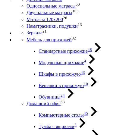
50
Односпальные матрасы
103
Двуспальные матрасы
26
Матрасы 120х200
13
Наматрасники, подушки
21
Зеркала
82
Мебель для прихожей
48
Стандартные прихожие
4
Модульные прихожие
43
Шкафы в прихожую
10
Вешалки в прихожую
24
Обувницы
63
Домашний офис
45
Компьютерные столы
3
Тумба с ящиками