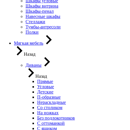
Шкафы угловые
Шкафы витрина
Шкафы-пенал
Навесные шкафы
Стеллажи
Тумбы-антресоли
Полки
Мягкая мебель
Назад
Диваны
Назад
Прямые
Угловые
Детские
П-образные
Нераскладные
Со столиком
На ножках
Без подлокотников
С оттоманкой
С ящиком