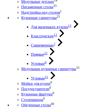
14
Модульные детские
33
Письменные столы
1
Надстройка над столом
25
Кухонные гарнитуры
13
Для маленьких кухонь
12
Классические
7
Современные
22
Прямые
0
Угловые
32
Модульные кухонные гарнитуры
21
Угловые
0
Мойки для кухни
0
Посудосушители
0
Кухонные фартуки
0
Столешницы
40
Обеденные столы