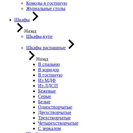
Комоды в гостиную
Журнальные столы
Шкафы
Назад
Шкафы-купе
Шкафы распашные
Назад
В спальню
В коридор
В гостиную
Из МДФ
Из ЛДСП
Бежевые
Серые
Белые
Одностворчатые
Двухстворчатые
Трехстворчатые
Четырехстворчатые
С зеркалом