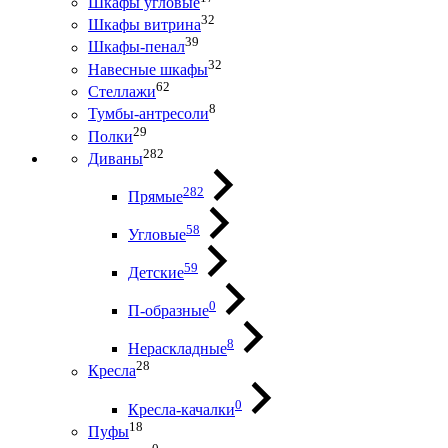
Шкафы угловые
32
Шкафы витрина
39
Шкафы-пенал
32
Навесные шкафы
62
Стеллажи
8
Тумбы-антресоли
29
Полки
282
Диваны
282
Прямые
58
Угловые
59
Детские
0
П-образные
8
Нераскладные
28
Кресла
0
Кресла-качалки
18
Пуфы