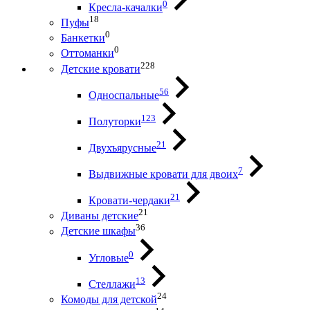
0
Кресла-качалки
18
Пуфы
0
Банкетки
0
Оттоманки
228
Детские кровати
56
Односпальные
123
Полуторки
21
Двухъярусные
7
Выдвижные кровати для двоих
21
Кровати-чердаки
21
Диваны детские
36
Детские шкафы
0
Угловые
13
Стеллажи
24
Комоды для детской