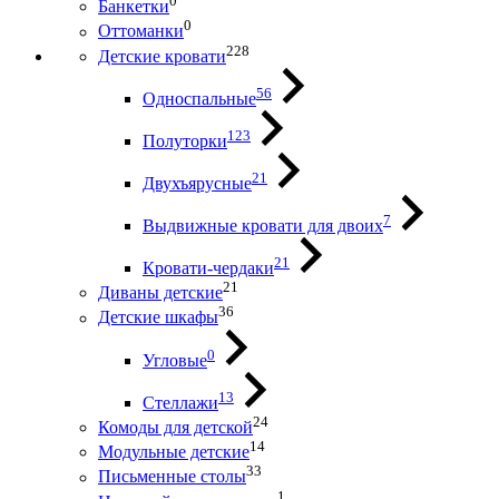
0
Банкетки
0
Оттоманки
228
Детские кровати
56
Односпальные
123
Полуторки
21
Двухъярусные
7
Выдвижные кровати для двоих
21
Кровати-чердаки
21
Диваны детские
36
Детские шкафы
0
Угловые
13
Стеллажи
24
Комоды для детской
14
Модульные детские
33
Письменные столы
1