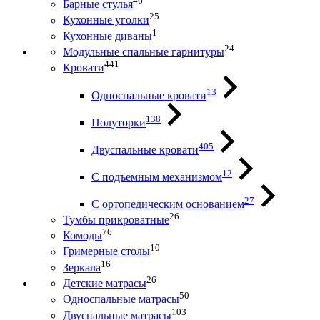
46
Барные стулья
25
Кухонные уголки
1
Кухонные диваны
24
Модульные спальные гарнитуры
441
Кровати
13
Односпальные кровати
138
Полуторки
405
Двуспальные кровати
12
С подъемным механизмом
27
С ортопедическим основанием
26
Тумбы прикроватные
76
Комоды
10
Гримерные столы
16
Зеркала
26
Детские матрасы
50
Односпальные матрасы
103
Двуспальные матрасы