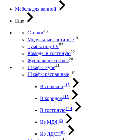
Мебель для ванной
Еще
43
Стенки
19
Модульные гостиные
57
Тумбы под ТV
22
Комоды в гостиную
20
Журнальные столы
41
Шкафы-купе
119
Шкафы распашные
115
В спальню
115
В коридор
114
В гостиную
35
Из МДФ
81
Из ЛДСП
17