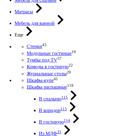
Мебель для спальни
Матрасы
Мебель для ванной
Еще
43
Стенки
19
Модульные гостиные
57
Тумбы под ТV
22
Комоды в гостиную
20
Журнальные столы
41
Шкафы-купе
119
Шкафы распашные
115
В спальню
115
В коридор
114
В гостиную
35
Из МДФ