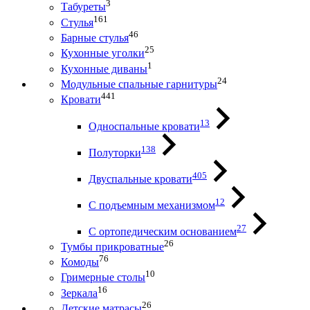
3
Табуреты
161
Стулья
46
Барные стулья
25
Кухонные уголки
1
Кухонные диваны
24
Модульные спальные гарнитуры
441
Кровати
13
Односпальные кровати
138
Полуторки
405
Двуспальные кровати
12
С подъемным механизмом
27
С ортопедическим основанием
26
Тумбы прикроватные
76
Комоды
10
Гримерные столы
16
Зеркала
26
Детские матрасы