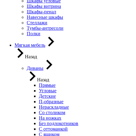
Шкафы угловые
Шкафы витрина
Шкафы-пенал
Навесные шкафы
Стеллажи
Тумбы-антресоли
Полки
Мягкая мебель
Назад
Диваны
Назад
Прямые
Угловые
Детские
П-образные
Нераскладные
Со столиком
На ножках
Без подлокотников
С оттоманкой
С ящиком