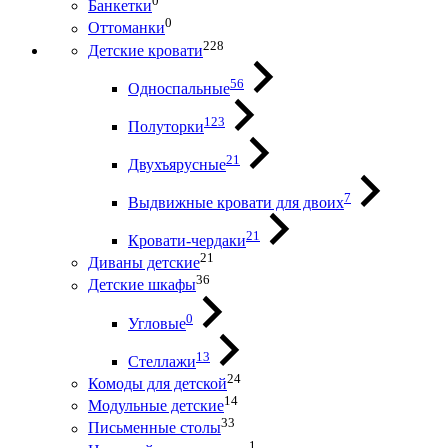
0
Банкетки
0
Оттоманки
228
Детские кровати
56
Односпальные
123
Полуторки
21
Двухъярусные
7
Выдвижные кровати для двоих
21
Кровати-чердаки
21
Диваны детские
36
Детские шкафы
0
Угловые
13
Стеллажи
24
Комоды для детской
14
Модульные детские
33
Письменные столы
1