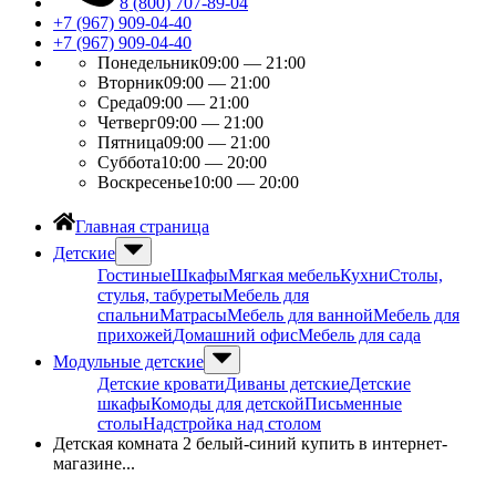
8 (800) 707-89-04
+7 (967) 909-04-40
+7 (967) 909-04-40
Понедельник
09:00 — 21:00
Вторник
09:00 — 21:00
Среда
09:00 — 21:00
Четверг
09:00 — 21:00
Пятница
09:00 — 21:00
Суббота
10:00 — 20:00
Воскресенье
10:00 — 20:00
Главная страница
Детские
Гостиные
Шкафы
Мягкая мебель
Кухни
Столы,
стулья, табуреты
Мебель для
спальни
Матрасы
Мебель для ванной
Мебель для
прихожей
Домашний офис
Мебель для сада
Модульные детские
Детские кровати
Диваны детские
Детские
шкафы
Комоды для детской
Письменные
столы
Надстройка над столом
Детская комната 2 белый-синий купить в интернет-
магазине...