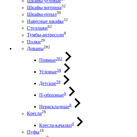
Шкафы угловые
32
Шкафы витрина
39
Шкафы-пенал
32
Навесные шкафы
62
Стеллажи
8
Тумбы-антресоли
29
Полки
282
Диваны
282
Прямые
58
Угловые
59
Детские
0
П-образные
8
Нераскладные
28
Кресла
0
Кресла-качалки
18
Пуфы