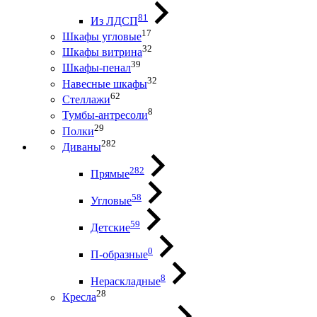
81
Из ЛДСП
17
Шкафы угловые
32
Шкафы витрина
39
Шкафы-пенал
32
Навесные шкафы
62
Стеллажи
8
Тумбы-антресоли
29
Полки
282
Диваны
282
Прямые
58
Угловые
59
Детские
0
П-образные
8
Нераскладные
28
Кресла