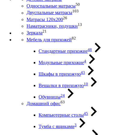
50
Односпальные матрасы
103
Двуспальные матрасы
26
Матрасы 120х200
13
Наматрасники, подушки
21
Зеркала
82
Мебель для прихожей
48
Стандартные прихожие
4
Модульные прихожие
43
Шкафы в прихожую
10
Вешалки в прихожую
24
Обувницы
63
Домашний офис
45
Компьютерные столы
3
Тумба с ящиками