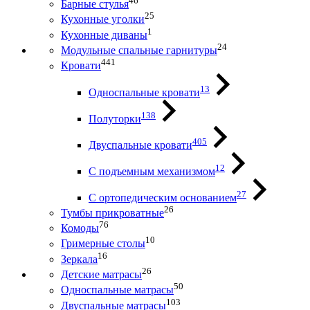
46
Барные стулья
25
Кухонные уголки
1
Кухонные диваны
24
Модульные спальные гарнитуры
441
Кровати
13
Односпальные кровати
138
Полуторки
405
Двуспальные кровати
12
С подъемным механизмом
27
С ортопедическим основанием
26
Тумбы прикроватные
76
Комоды
10
Гримерные столы
16
Зеркала
26
Детские матрасы
50
Односпальные матрасы
103
Двуспальные матрасы