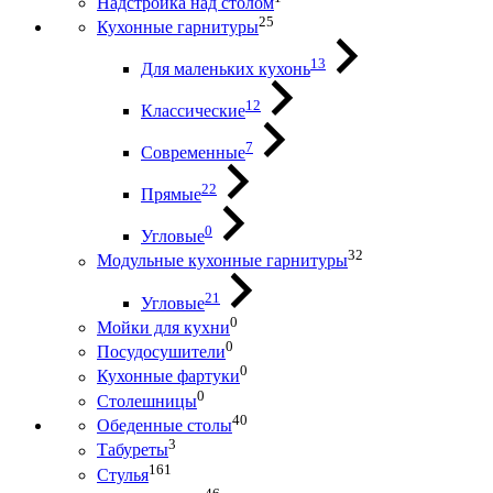
Надстройка над столом
25
Кухонные гарнитуры
13
Для маленьких кухонь
12
Классические
7
Современные
22
Прямые
0
Угловые
32
Модульные кухонные гарнитуры
21
Угловые
0
Мойки для кухни
0
Посудосушители
0
Кухонные фартуки
0
Столешницы
40
Обеденные столы
3
Табуреты
161
Стулья