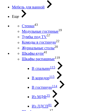
Мебель для ванной
Еще
43
Стенки
19
Модульные гостиные
57
Тумбы под ТV
22
Комоды в гостиную
20
Журнальные столы
41
Шкафы-купе
119
Шкафы распашные
115
В спальню
115
В коридор
114
В гостиную
35
Из МДФ
81
Из ЛДСП
17