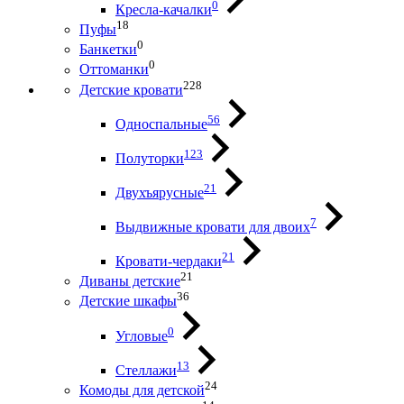
0
Кресла-качалки
18
Пуфы
0
Банкетки
0
Оттоманки
228
Детские кровати
56
Односпальные
123
Полуторки
21
Двухъярусные
7
Выдвижные кровати для двоих
21
Кровати-чердаки
21
Диваны детские
36
Детские шкафы
0
Угловые
13
Стеллажи
24
Комоды для детской