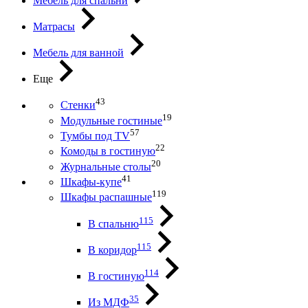
Мебель для спальни
Матрасы
Мебель для ванной
Еще
43
Стенки
19
Модульные гостиные
57
Тумбы под ТV
22
Комоды в гостиную
20
Журнальные столы
41
Шкафы-купе
119
Шкафы распашные
115
В спальню
115
В коридор
114
В гостиную
35
Из МДФ