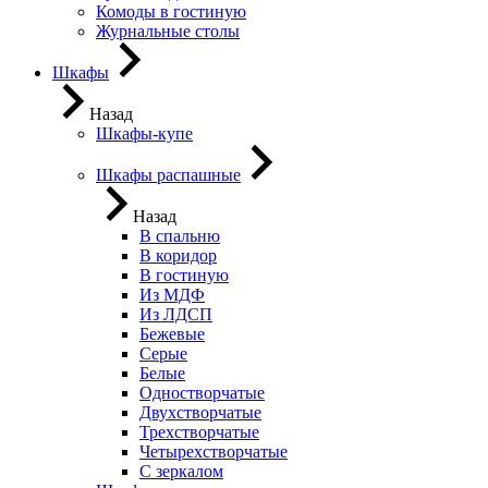
Комоды в гостиную
Журнальные столы
Шкафы
Назад
Шкафы-купе
Шкафы распашные
Назад
В спальню
В коридор
В гостиную
Из МДФ
Из ЛДСП
Бежевые
Серые
Белые
Одностворчатые
Двухстворчатые
Трехстворчатые
Четырехстворчатые
С зеркалом