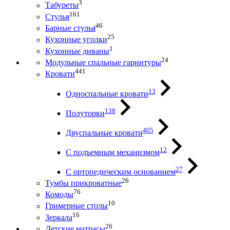
3
Табуреты
161
Стулья
46
Барные стулья
25
Кухонные уголки
1
Кухонные диваны
24
Модульные спальные гарнитуры
441
Кровати
13
Односпальные кровати
138
Полуторки
405
Двуспальные кровати
12
С подъемным механизмом
27
С ортопедическим основанием
26
Тумбы прикроватные
76
Комоды
10
Гримерные столы
16
Зеркала
26
Детские матрасы