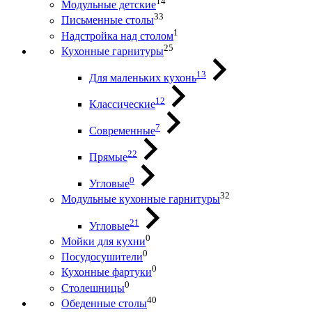
14
Модульные детские
33
Письменные столы
1
Надстройка над столом
25
Кухонные гарнитуры
13
Для маленьких кухонь
12
Классические
7
Современные
22
Прямые
0
Угловые
32
Модульные кухонные гарнитуры
21
Угловые
0
Мойки для кухни
0
Посудосушители
0
Кухонные фартуки
0
Столешницы
40
Обеденные столы