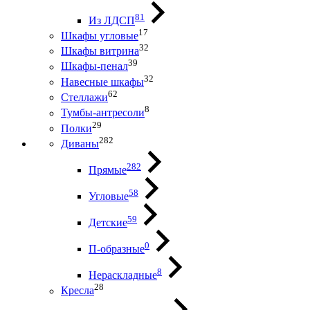
81
Из ЛДСП
17
Шкафы угловые
32
Шкафы витрина
39
Шкафы-пенал
32
Навесные шкафы
62
Стеллажи
8
Тумбы-антресоли
29
Полки
282
Диваны
282
Прямые
58
Угловые
59
Детские
0
П-образные
8
Нераскладные
28
Кресла