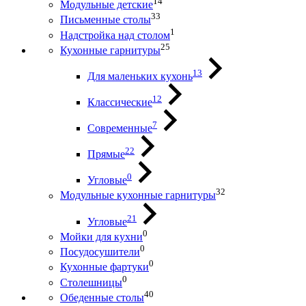
14
Модульные детские
33
Письменные столы
1
Надстройка над столом
25
Кухонные гарнитуры
13
Для маленьких кухонь
12
Классические
7
Современные
22
Прямые
0
Угловые
32
Модульные кухонные гарнитуры
21
Угловые
0
Мойки для кухни
0
Посудосушители
0
Кухонные фартуки
0
Столешницы
40
Обеденные столы