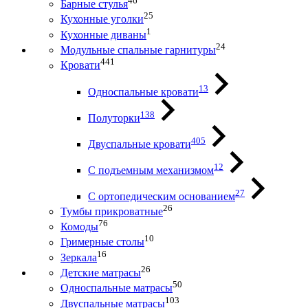
46
Барные стулья
25
Кухонные уголки
1
Кухонные диваны
24
Модульные спальные гарнитуры
441
Кровати
13
Односпальные кровати
138
Полуторки
405
Двуспальные кровати
12
С подъемным механизмом
27
С ортопедическим основанием
26
Тумбы прикроватные
76
Комоды
10
Гримерные столы
16
Зеркала
26
Детские матрасы
50
Односпальные матрасы
103
Двуспальные матрасы