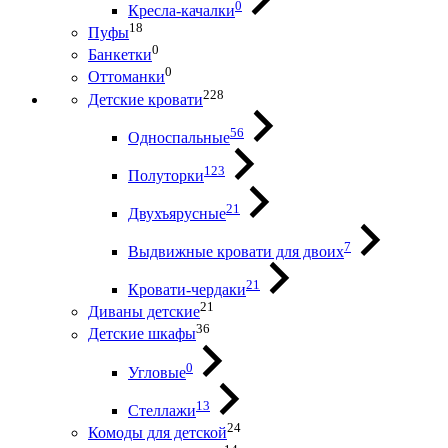
0
Кресла-качалки
18
Пуфы
0
Банкетки
0
Оттоманки
228
Детские кровати
56
Односпальные
123
Полуторки
21
Двухъярусные
7
Выдвижные кровати для двоих
21
Кровати-чердаки
21
Диваны детские
36
Детские шкафы
0
Угловые
13
Стеллажи
24
Комоды для детской