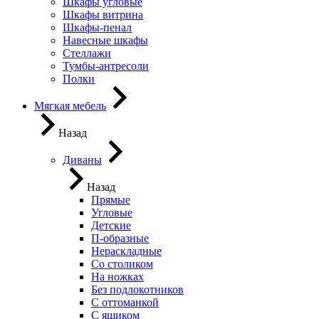
Шкафы угловые
Шкафы витрина
Шкафы-пенал
Навесные шкафы
Стеллажи
Тумбы-антресоли
Полки
Мягкая мебель
Назад
Диваны
Назад
Прямые
Угловые
Детские
П-образные
Нераскладные
Со столиком
На ножках
Без подлокотников
С оттоманкой
С ящиком