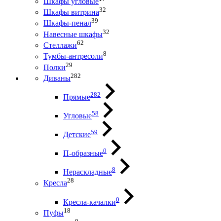
Шкафы угловые
32
Шкафы витрина
39
Шкафы-пенал
32
Навесные шкафы
62
Стеллажи
8
Тумбы-антресоли
29
Полки
282
Диваны
282
Прямые
58
Угловые
59
Детские
0
П-образные
8
Нераскладные
28
Кресла
0
Кресла-качалки
18
Пуфы