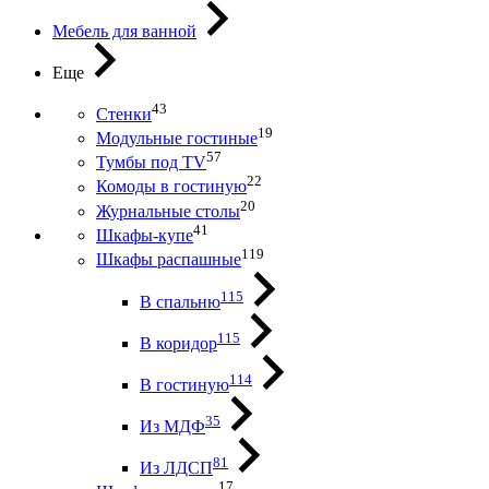
Мебель для ванной
Еще
43
Стенки
19
Модульные гостиные
57
Тумбы под ТV
22
Комоды в гостиную
20
Журнальные столы
41
Шкафы-купе
119
Шкафы распашные
115
В спальню
115
В коридор
114
В гостиную
35
Из МДФ
81
Из ЛДСП
17