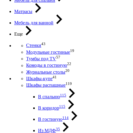
Мебель для спальни
Матрасы
Мебель для ванной
Еще
43
Стенки
19
Модульные гостиные
57
Тумбы под ТV
22
Комоды в гостиную
20
Журнальные столы
41
Шкафы-купе
119
Шкафы распашные
115
В спальню
115
В коридор
114
В гостиную
35
Из МДФ