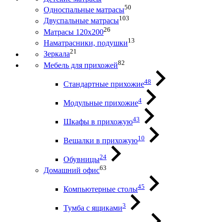
50
Односпальные матрасы
103
Двуспальные матрасы
26
Матрасы 120х200
13
Наматрасники, подушки
21
Зеркала
82
Мебель для прихожей
48
Стандартные прихожие
4
Модульные прихожие
43
Шкафы в прихожую
10
Вешалки в прихожую
24
Обувницы
63
Домашний офис
45
Компьютерные столы
3
Тумба с ящиками