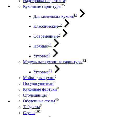
Надстройка над столом
25
Кухонные гарнитуры
13
Для маленьких кухонь
12
Классические
7
Современные
22
Прямые
0
Угловые
32
Модульные кухонные гарнитуры
21
Угловые
0
Мойки для кухни
0
Посудосушители
0
Кухонные фартуки
0
Столешницы
40
Обеденные столы
3
Табуреты
161
Стулья