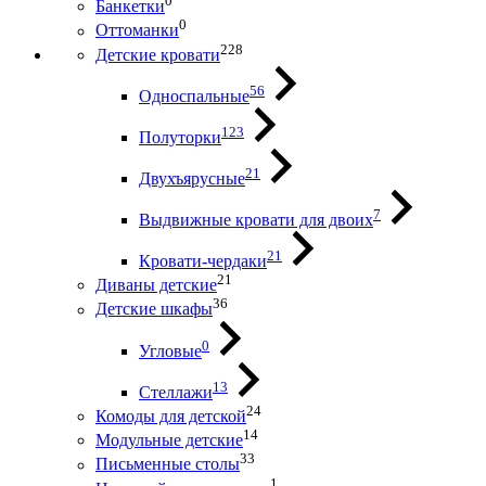
0
Банкетки
0
Оттоманки
228
Детские кровати
56
Односпальные
123
Полуторки
21
Двухъярусные
7
Выдвижные кровати для двоих
21
Кровати-чердаки
21
Диваны детские
36
Детские шкафы
0
Угловые
13
Стеллажи
24
Комоды для детской
14
Модульные детские
33
Письменные столы
1