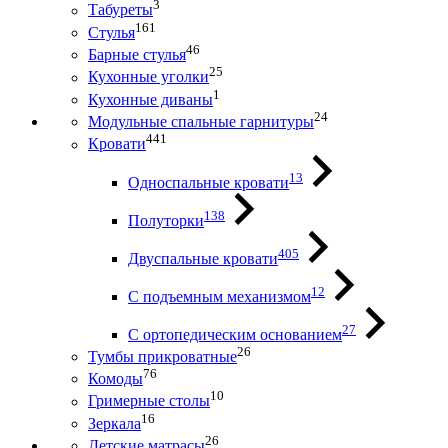
3
Табуреты
161
Стулья
46
Барные стулья
25
Кухонные уголки
1
Кухонные диваны
24
Модульные спальные гарнитуры
441
Кровати
13
Односпальные кровати
138
Полуторки
405
Двуспальные кровати
12
С подъемным механизмом
27
С ортопедическим основанием
26
Тумбы прикроватные
76
Комоды
10
Гримерные столы
16
Зеркала
26
Детские матрасы