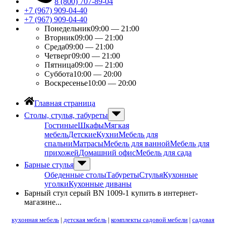
8 (800) 707-89-04
+7 (967) 909-04-40
+7 (967) 909-04-40
Понедельник
09:00 — 21:00
Вторник
09:00 — 21:00
Среда
09:00 — 21:00
Четверг
09:00 — 21:00
Пятница
09:00 — 21:00
Суббота
10:00 — 20:00
Воскресенье
10:00 — 20:00
Главная страница
Столы, стулья, табуреты
Гостиные
Шкафы
Мягкая
мебель
Детские
Кухни
Мебель для
спальни
Матрасы
Мебель для ванной
Мебель для
прихожей
Домашний офис
Мебель для сада
Барные стулья
Обеденные столы
Табуреты
Стулья
Кухонные
уголки
Кухонные диваны
Барный стул серый BN 1009-1 купить в интернет-
магазине...
кухонная мебель
|
детская мебель
|
комплекты садовой мебели
|
садовая