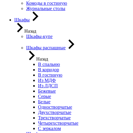
Комоды в гостиную
Журнальные столы
Шкафы
Назад
Шкафы-купе
Шкафы распашные
Назад
В спальню
В коридор
В гостиную
Из МДФ
Из ЛДСП
Бежевые
Серые
Белые
Одностворчатые
Двухстворчатые
Трехстворчатые
Четырехстворчатые
С зеркалом