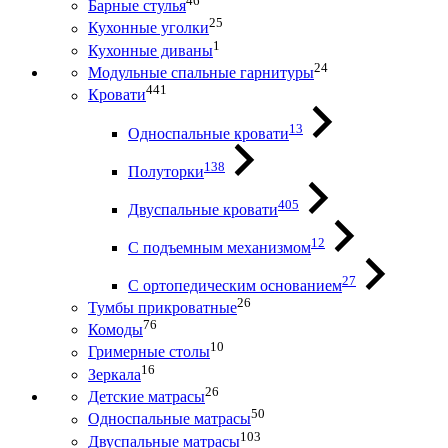
46
Барные стулья
25
Кухонные уголки
1
Кухонные диваны
24
Модульные спальные гарнитуры
441
Кровати
13
Односпальные кровати
138
Полуторки
405
Двуспальные кровати
12
С подъемным механизмом
27
С ортопедическим основанием
26
Тумбы прикроватные
76
Комоды
10
Гримерные столы
16
Зеркала
26
Детские матрасы
50
Односпальные матрасы
103
Двуспальные матрасы