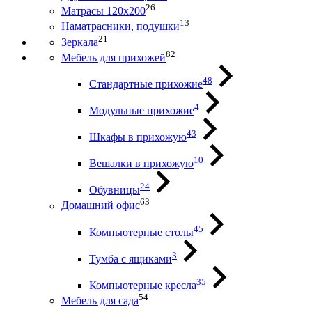
26
Матрасы 120х200
13
Наматрасники, подушки
21
Зеркала
82
Мебель для прихожей
48
Стандартные прихожие
4
Модульные прихожие
43
Шкафы в прихожую
10
Вешалки в прихожую
24
Обувницы
63
Домашний офис
45
Компьютерные столы
3
Тумба с ящиками
35
Компьютерные кресла
54
Мебель для сада