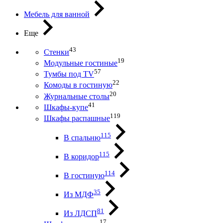
Мебель для ванной
Еще
43
Стенки
19
Модульные гостиные
57
Тумбы под ТV
22
Комоды в гостиную
20
Журнальные столы
41
Шкафы-купе
119
Шкафы распашные
115
В спальню
115
В коридор
114
В гостиную
35
Из МДФ
81
Из ЛДСП
17