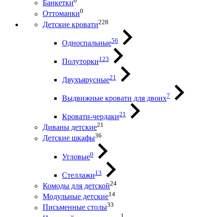
0
Банкетки
0
Оттоманки
228
Детские кровати
56
Односпальные
123
Полуторки
21
Двухъярусные
7
Выдвижные кровати для двоих
21
Кровати-чердаки
21
Диваны детские
36
Детские шкафы
0
Угловые
13
Стеллажи
24
Комоды для детской
14
Модульные детские
33
Письменные столы
1