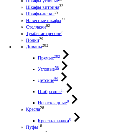
Шкафы угловые
32
Шкафы витрина
39
Шкафы-пенал
32
Навесные шкафы
62
Стеллажи
8
Тумбы-антресоли
29
Полки
282
Диваны
282
Прямые
58
Угловые
59
Детские
0
П-образные
8
Нераскладные
28
Кресла
0
Кресла-качалки
18
Пуфы