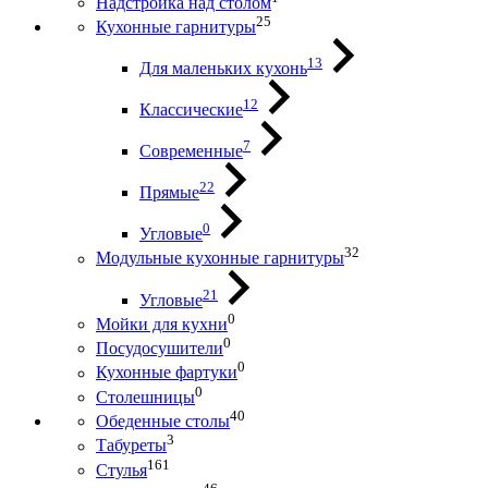
Надстройка над столом
25
Кухонные гарнитуры
13
Для маленьких кухонь
12
Классические
7
Современные
22
Прямые
0
Угловые
32
Модульные кухонные гарнитуры
21
Угловые
0
Мойки для кухни
0
Посудосушители
0
Кухонные фартуки
0
Столешницы
40
Обеденные столы
3
Табуреты
161
Стулья