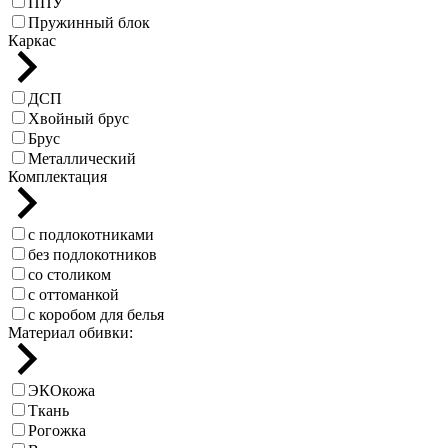
ППУ
Пружинный блок
Каркас
ДСП
Хвойный брус
Брус
Металлический
Комплектация
с подлокотниками
без подлокотников
со столиком
с оттоманкой
с коробом для белья
Материал обивки:
ЭКОкожа
Ткань
Рогожка