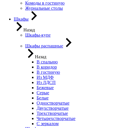
Комоды в гостиную
Журнальные столы
Шкафы
Назад
Шкафы-купе
Шкафы распашные
Назад
В спальню
В коридор
В гостиную
Из МДФ
Из ЛДСП
Бежевые
Серые
Белые
Одностворчатые
Двухстворчатые
Трехстворчатые
Четырехстворчатые
С зеркалом