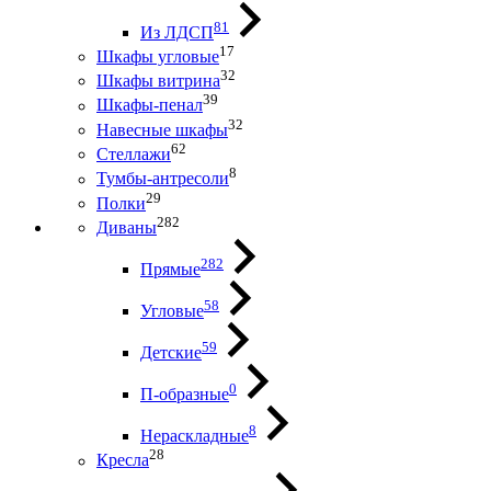
81
Из ЛДСП
17
Шкафы угловые
32
Шкафы витрина
39
Шкафы-пенал
32
Навесные шкафы
62
Стеллажи
8
Тумбы-антресоли
29
Полки
282
Диваны
282
Прямые
58
Угловые
59
Детские
0
П-образные
8
Нераскладные
28
Кресла