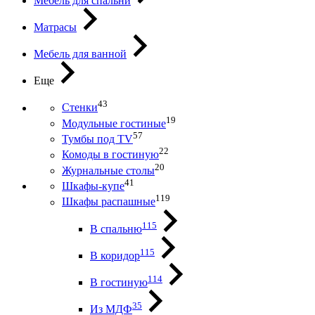
Мебель для спальни
Матрасы
Мебель для ванной
Еще
43
Стенки
19
Модульные гостиные
57
Тумбы под ТV
22
Комоды в гостиную
20
Журнальные столы
41
Шкафы-купе
119
Шкафы распашные
115
В спальню
115
В коридор
114
В гостиную
35
Из МДФ