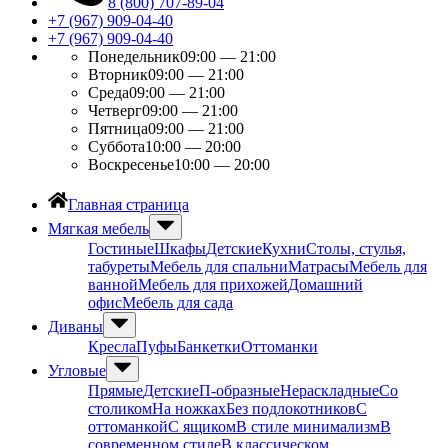
8 (800) 707-89-04
+7 (967) 909-04-40
+7 (967) 909-04-40
Понедельник
09:00 — 21:00
Вторник
09:00 — 21:00
Среда
09:00 — 21:00
Четверг
09:00 — 21:00
Пятница
09:00 — 21:00
Суббота
10:00 — 20:00
Воскресенье
10:00 — 20:00
Главная страница
Мягкая мебель
Гостиные
Шкафы
Детские
Кухни
Столы, стулья,
табуреты
Мебель для спальни
Матрасы
Мебель для
ванной
Мебель для прихожей
Домашний
офис
Мебель для сада
Диваны
Кресла
Пуфы
Банкетки
Оттоманки
Угловые
Прямые
Детские
П-образные
Нераскладные
Со
столиком
На ножках
Без подлокотников
С
оттоманкой
С ящиком
В стиле минимализм
В
современном стиле
В классическом