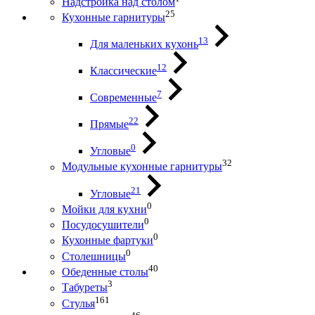
Надстройка над столом
25
Кухонные гарнитуры
13
Для маленьких кухонь
12
Классические
7
Современные
22
Прямые
0
Угловые
32
Модульные кухонные гарнитуры
21
Угловые
0
Мойки для кухни
0
Посудосушители
0
Кухонные фартуки
0
Столешницы
40
Обеденные столы
3
Табуреты
161
Стулья