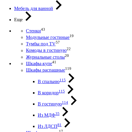
Мебель для ванной
Еще
43
Стенки
19
Модульные гостиные
57
Тумбы под ТV
22
Комоды в гостиную
20
Журнальные столы
41
Шкафы-купе
119
Шкафы распашные
115
В спальню
115
В коридор
114
В гостиную
35
Из МДФ
81
Из ЛДСП
17