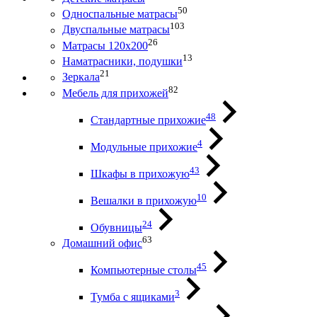
50
Односпальные матрасы
103
Двуспальные матрасы
26
Матрасы 120х200
13
Наматрасники, подушки
21
Зеркала
82
Мебель для прихожей
48
Стандартные прихожие
4
Модульные прихожие
43
Шкафы в прихожую
10
Вешалки в прихожую
24
Обувницы
63
Домашний офис
45
Компьютерные столы
3
Тумба с ящиками