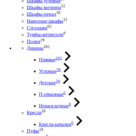
Шкафы угловые
32
Шкафы витрина
39
Шкафы-пенал
32
Навесные шкафы
62
Стеллажи
8
Тумбы-антресоли
29
Полки
282
Диваны
282
Прямые
58
Угловые
59
Детские
0
П-образные
8
Нераскладные
28
Кресла
0
Кресла-качалки
18
Пуфы