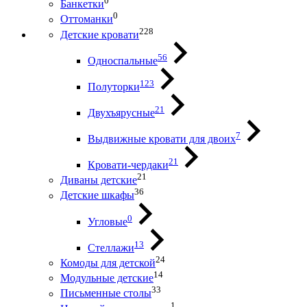
0
Банкетки
0
Оттоманки
228
Детские кровати
56
Односпальные
123
Полуторки
21
Двухъярусные
7
Выдвижные кровати для двоих
21
Кровати-чердаки
21
Диваны детские
36
Детские шкафы
0
Угловые
13
Стеллажи
24
Комоды для детской
14
Модульные детские
33
Письменные столы
1