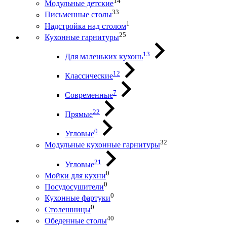
14
Модульные детские
33
Письменные столы
1
Надстройка над столом
25
Кухонные гарнитуры
13
Для маленьких кухонь
12
Классические
7
Современные
22
Прямые
0
Угловые
32
Модульные кухонные гарнитуры
21
Угловые
0
Мойки для кухни
0
Посудосушители
0
Кухонные фартуки
0
Столешницы
40
Обеденные столы