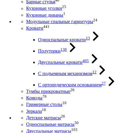
46
Барные стулья
25
Кухонные уголки
1
Кухонные диваны
24
Модульные спальные гарнитуры
441
Кровати
13
Односпальные кровати
138
Полуторки
405
Двуспальные кровати
12
С подъемным механизмом
27
С ортопедическим основанием
26
Тумбы прикроватные
76
Комоды
10
Гримерные столы
16
Зеркала
26
Детские матрасы
50
Односпальные матрасы
103
Двуспальные матрасы