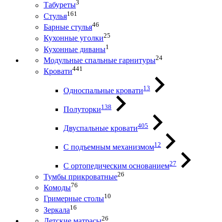
3
Табуреты
161
Стулья
46
Барные стулья
25
Кухонные уголки
1
Кухонные диваны
24
Модульные спальные гарнитуры
441
Кровати
13
Односпальные кровати
138
Полуторки
405
Двуспальные кровати
12
С подъемным механизмом
27
С ортопедическим основанием
26
Тумбы прикроватные
76
Комоды
10
Гримерные столы
16
Зеркала
26
Детские матрасы