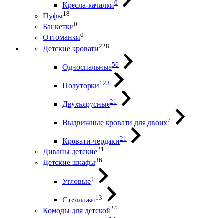
0
Кресла-качалки
18
Пуфы
0
Банкетки
0
Оттоманки
228
Детские кровати
56
Односпальные
123
Полуторки
21
Двухъярусные
7
Выдвижные кровати для двоих
21
Кровати-чердаки
21
Диваны детские
36
Детские шкафы
0
Угловые
13
Стеллажи
24
Комоды для детской