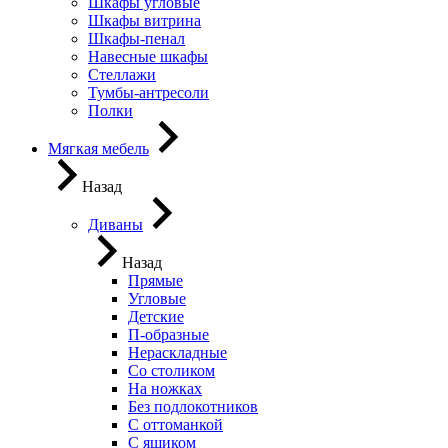
Шкафы угловые
Шкафы витрина
Шкафы-пенал
Навесные шкафы
Стеллажи
Тумбы-антресоли
Полки
Мягкая мебель
Назад
Диваны
Назад
Прямые
Угловые
Детские
П-образные
Нераскладные
Со столиком
На ножках
Без подлокотников
С оттоманкой
С ящиком