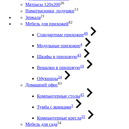
26
Матрасы 120х200
13
Наматрасники, подушки
21
Зеркала
82
Мебель для прихожей
48
Стандартные прихожие
4
Модульные прихожие
43
Шкафы в прихожую
10
Вешалки в прихожую
24
Обувницы
63
Домашний офис
45
Компьютерные столы
3
Тумба с ящиками
35
Компьютерные кресла
54
Мебель для сада