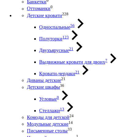
0
Банкетки
0
Оттоманки
228
Детские кровати
56
Односпальные
123
Полуторки
21
Двухъярусные
7
Выдвижные кровати для двоих
21
Кровати-чердаки
21
Диваны детские
36
Детские шкафы
0
Угловые
13
Стеллажи
24
Комоды для детской
14
Модульные детские
33
Письменные столы
1