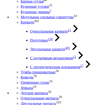
46
Барные стулья
25
Кухонные уголки
1
Кухонные диваны
24
Модульные спальные гарнитуры
441
Кровати
13
Односпальные кровати
138
Полуторки
405
Двуспальные кровати
12
С подъемным механизмом
27
С ортопедическим основанием
26
Тумбы прикроватные
76
Комоды
10
Гримерные столы
16
Зеркала
26
Детские матрасы
50
Односпальные матрасы
103
Двуспальные матрасы