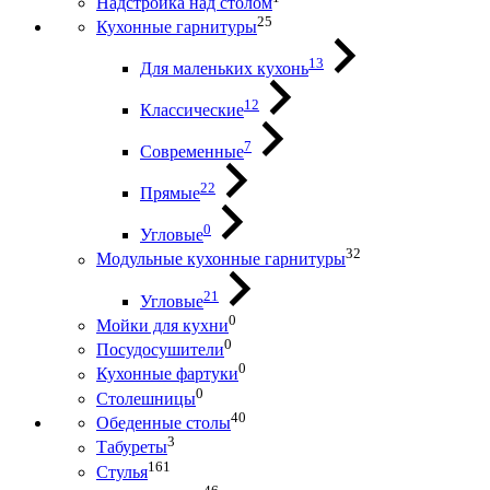
Надстройка над столом
25
Кухонные гарнитуры
13
Для маленьких кухонь
12
Классические
7
Современные
22
Прямые
0
Угловые
32
Модульные кухонные гарнитуры
21
Угловые
0
Мойки для кухни
0
Посудосушители
0
Кухонные фартуки
0
Столешницы
40
Обеденные столы
3
Табуреты
161
Стулья