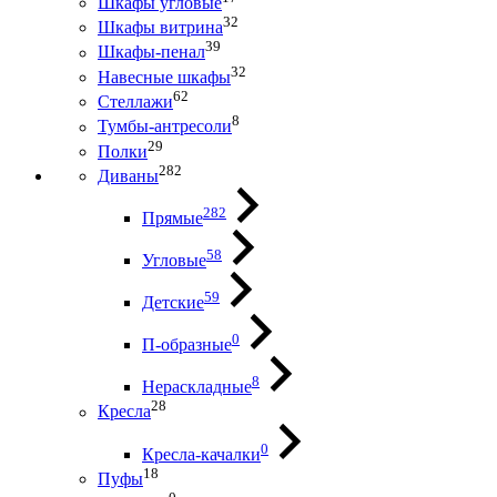
Шкафы угловые
32
Шкафы витрина
39
Шкафы-пенал
32
Навесные шкафы
62
Стеллажи
8
Тумбы-антресоли
29
Полки
282
Диваны
282
Прямые
58
Угловые
59
Детские
0
П-образные
8
Нераскладные
28
Кресла
0
Кресла-качалки
18
Пуфы