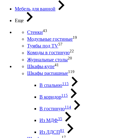
Мебель для ванной
Еще
43
Стенки
19
Модульные гостиные
57
Тумбы под ТV
22
Комоды в гостиную
20
Журнальные столы
41
Шкафы-купе
119
Шкафы распашные
115
В спальню
115
В коридор
114
В гостиную
35
Из МДФ
81
Из ЛДСП
17