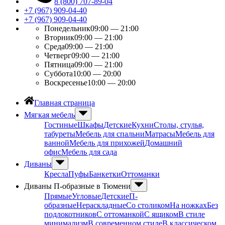
8 (800) 707-89-04
+7 (967) 909-04-40
+7 (967) 909-04-40
Понедельник
09:00 — 21:00
Вторник
09:00 — 21:00
Среда
09:00 — 21:00
Четверг
09:00 — 21:00
Пятница
09:00 — 21:00
Суббота
10:00 — 20:00
Воскресенье
10:00 — 20:00
Главная страница
Мягкая мебель
Гостиные
Шкафы
Детские
Кухни
Столы, стулья,
табуреты
Мебель для спальни
Матрасы
Мебель для
ванной
Мебель для прихожей
Домашний
офис
Мебель для сада
Диваны
Кресла
Пуфы
Банкетки
Оттоманки
Диваны П-образные в Тюмени
Прямые
Угловые
Детские
П-
образные
Нераскладные
Со столиком
На ножках
Без
подлокотников
С оттоманкой
С ящиком
В стиле
минимализм
В современном стиле
В классическом