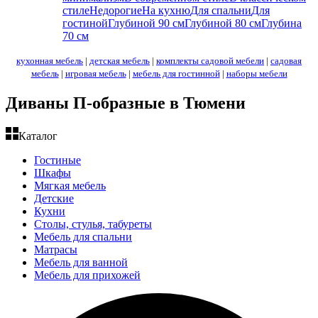
стиле
Недорогие
На кухню
Для спальни
Для
гостиной
Глубиной 90 см
Глубиной 80 см
Глубина
70 см
кухонная мебель
|
детская мебель
|
комплекты садовой мебели
|
садовая
мебель
|
игровая мебель
|
мебель для гостинной
|
наборы мебели
Диваны П-образные в Тюмени
Каталог
Гостиные
Шкафы
Мягкая мебель
Детские
Кухни
Столы, стулья, табуреты
Мебель для спальни
Матрасы
Мебель для ванной
Мебель для прихожей