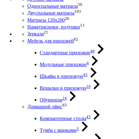
50
Односпальные матрасы
103
Двуспальные матрасы
26
Матрасы 120х200
13
Наматрасники, подушки
21
Зеркала
82
Мебель для прихожей
48
Стандартные прихожие
4
Модульные прихожие
43
Шкафы в прихожую
10
Вешалки в прихожую
24
Обувницы
63
Домашний офис
45
Компьютерные столы
3
Тумба с ящиками