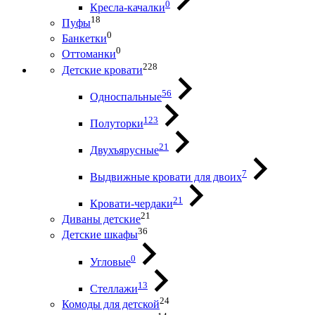
0
Кресла-качалки
18
Пуфы
0
Банкетки
0
Оттоманки
228
Детские кровати
56
Односпальные
123
Полуторки
21
Двухъярусные
7
Выдвижные кровати для двоих
21
Кровати-чердаки
21
Диваны детские
36
Детские шкафы
0
Угловые
13
Стеллажи
24
Комоды для детской