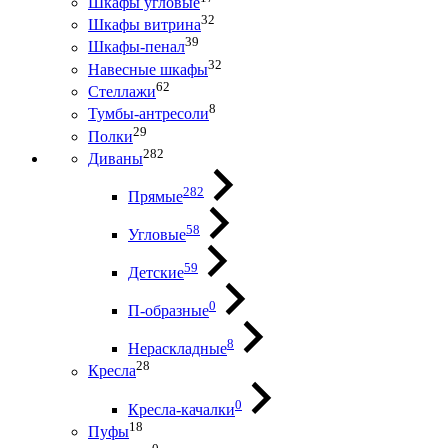
Шкафы угловые
32
Шкафы витрина
39
Шкафы-пенал
32
Навесные шкафы
62
Стеллажи
8
Тумбы-антресоли
29
Полки
282
Диваны
282
Прямые
58
Угловые
59
Детские
0
П-образные
8
Нераскладные
28
Кресла
0
Кресла-качалки
18
Пуфы