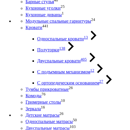
46
Барные стулья
25
Кухонные уголки
1
Кухонные диваны
24
Модульные спальные гарнитуры
441
Кровати
13
Односпальные кровати
138
Полуторки
405
Двуспальные кровати
12
С подъемным механизмом
27
С ортопедическим основанием
26
Тумбы прикроватные
76
Комоды
10
Гримерные столы
16
Зеркала
26
Детские матрасы
50
Односпальные матрасы
103
Двуспальные матрасы