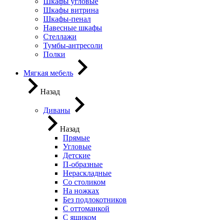
Шкафы угловые
Шкафы витрина
Шкафы-пенал
Навесные шкафы
Стеллажи
Тумбы-антресоли
Полки
Мягкая мебель
Назад
Диваны
Назад
Прямые
Угловые
Детские
П-образные
Нераскладные
Со столиком
На ножках
Без подлокотников
С оттоманкой
С ящиком