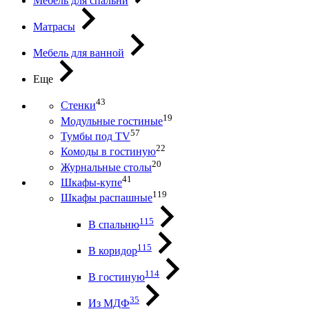
Мебель для спальни
Матрасы
Мебель для ванной
Еще
43
Стенки
19
Модульные гостиные
57
Тумбы под ТV
22
Комоды в гостиную
20
Журнальные столы
41
Шкафы-купе
119
Шкафы распашные
115
В спальню
115
В коридор
114
В гостиную
35
Из МДФ