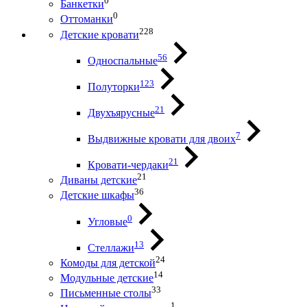
0
Банкетки
0
Оттоманки
228
Детские кровати
56
Односпальные
123
Полуторки
21
Двухъярусные
7
Выдвижные кровати для двоих
21
Кровати-чердаки
21
Диваны детские
36
Детские шкафы
0
Угловые
13
Стеллажи
24
Комоды для детской
14
Модульные детские
33
Письменные столы
1