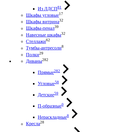
81
Из ЛДСП
17
Шкафы угловые
32
Шкафы витрина
39
Шкафы-пенал
32
Навесные шкафы
62
Стеллажи
8
Тумбы-антресоли
29
Полки
282
Диваны
282
Прямые
58
Угловые
59
Детские
0
П-образные
8
Нераскладные
28
Кресла