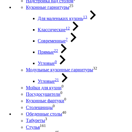
Надстройка над столом
25
Кухонные гарнитуры
13
Для маленьких кухонь
12
Классические
7
Современные
22
Прямые
0
Угловые
32
Модульные кухонные гарнитуры
21
Угловые
0
Мойки для кухни
0
Посудосушители
0
Кухонные фартуки
0
Столешницы
40
Обеденные столы
3
Табуреты
161
Стулья