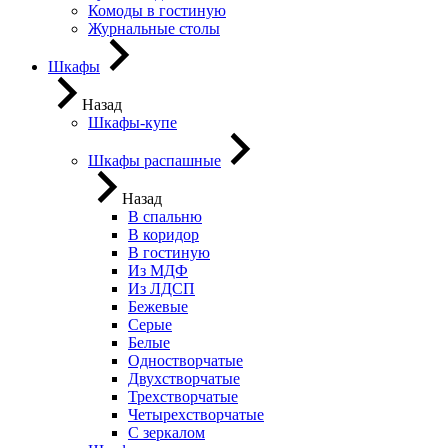
Комоды в гостиную
Журнальные столы
Шкафы
Назад
Шкафы-купе
Шкафы распашные
Назад
В спальню
В коридор
В гостиную
Из МДФ
Из ЛДСП
Бежевые
Серые
Белые
Одностворчатые
Двухстворчатые
Трехстворчатые
Четырехстворчатые
С зеркалом