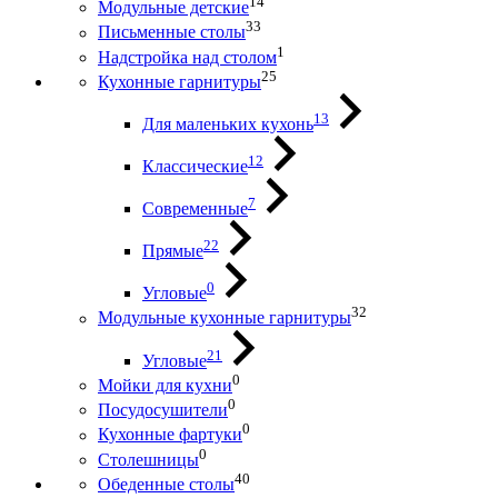
14
Модульные детские
33
Письменные столы
1
Надстройка над столом
25
Кухонные гарнитуры
13
Для маленьких кухонь
12
Классические
7
Современные
22
Прямые
0
Угловые
32
Модульные кухонные гарнитуры
21
Угловые
0
Мойки для кухни
0
Посудосушители
0
Кухонные фартуки
0
Столешницы
40
Обеденные столы