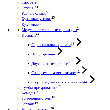
3
Табуреты
161
Стулья
46
Барные стулья
25
Кухонные уголки
1
Кухонные диваны
24
Модульные спальные гарнитуры
441
Кровати
13
Односпальные кровати
138
Полуторки
405
Двуспальные кровати
12
С подъемным механизмом
27
С ортопедическим основанием
26
Тумбы прикроватные
76
Комоды
10
Гримерные столы
16
Зеркала
26
Детские матрасы