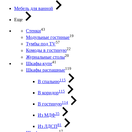
Мебель для ванной
Еще
43
Стенки
19
Модульные гостиные
57
Тумбы под ТV
22
Комоды в гостиную
20
Журнальные столы
41
Шкафы-купе
119
Шкафы распашные
115
В спальню
115
В коридор
114
В гостиную
35
Из МДФ
81
Из ЛДСП
17