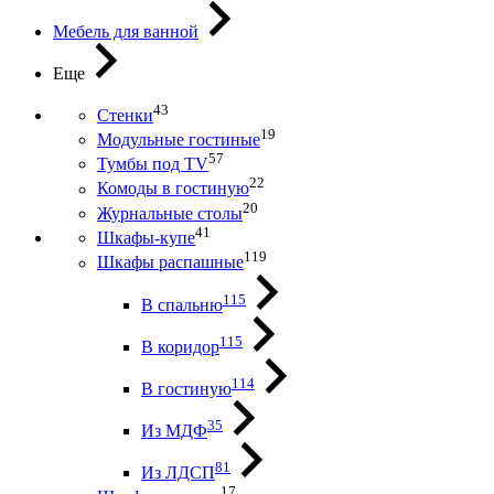
Мебель для ванной
Еще
43
Стенки
19
Модульные гостиные
57
Тумбы под ТV
22
Комоды в гостиную
20
Журнальные столы
41
Шкафы-купе
119
Шкафы распашные
115
В спальню
115
В коридор
114
В гостиную
35
Из МДФ
81
Из ЛДСП
17