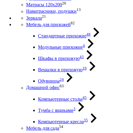
26
Матрасы 120х200
13
Наматрасники, подушки
21
Зеркала
82
Мебель для прихожей
48
Стандартные прихожие
4
Модульные прихожие
43
Шкафы в прихожую
10
Вешалки в прихожую
24
Обувницы
63
Домашний офис
45
Компьютерные столы
3
Тумба с ящиками
35
Компьютерные кресла
54
Мебель для сада