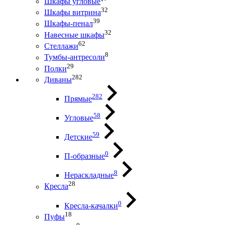
Шкафы угловые
32
Шкафы витрина
39
Шкафы-пенал
32
Навесные шкафы
62
Стеллажи
8
Тумбы-антресоли
29
Полки
282
Диваны
282
Прямые
58
Угловые
59
Детские
0
П-образные
8
Нераскладные
28
Кресла
0
Кресла-качалки
18
Пуфы