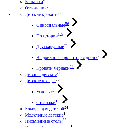
0
Банкетки
0
Оттоманки
228
Детские кровати
56
Односпальные
123
Полуторки
21
Двухъярусные
7
Выдвижные кровати для двоих
21
Кровати-чердаки
21
Диваны детские
36
Детские шкафы
0
Угловые
13
Стеллажи
24
Комоды для детской
14
Модульные детские
33
Письменные столы
1