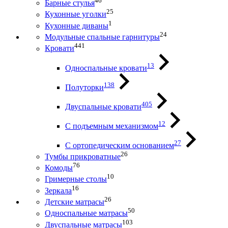
46
Барные стулья
25
Кухонные уголки
1
Кухонные диваны
24
Модульные спальные гарнитуры
441
Кровати
13
Односпальные кровати
138
Полуторки
405
Двуспальные кровати
12
С подъемным механизмом
27
С ортопедическим основанием
26
Тумбы прикроватные
76
Комоды
10
Гримерные столы
16
Зеркала
26
Детские матрасы
50
Односпальные матрасы
103
Двуспальные матрасы