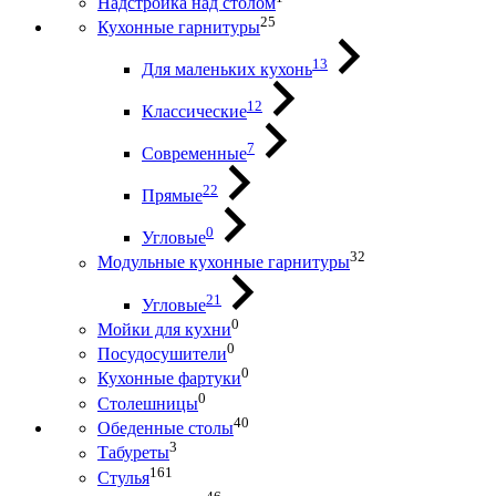
Надстройка над столом
25
Кухонные гарнитуры
13
Для маленьких кухонь
12
Классические
7
Современные
22
Прямые
0
Угловые
32
Модульные кухонные гарнитуры
21
Угловые
0
Мойки для кухни
0
Посудосушители
0
Кухонные фартуки
0
Столешницы
40
Обеденные столы
3
Табуреты
161
Стулья