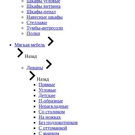
Шкафы угловые
Шкафы витрина
Шкафы-пенал
Навесные шкафы
Стеллажи
Тумбы-антресоли
Полки
Мягкая мебель
Назад
Диваны
Назад
Прямые
Угловые
Детские
П-образные
Нераскладные
Со столиком
На ножках
Без подлокотников
С оттоманкой
С ящиком