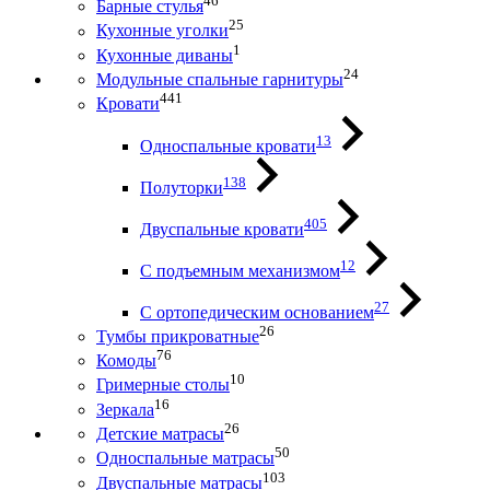
46
Барные стулья
25
Кухонные уголки
1
Кухонные диваны
24
Модульные спальные гарнитуры
441
Кровати
13
Односпальные кровати
138
Полуторки
405
Двуспальные кровати
12
С подъемным механизмом
27
С ортопедическим основанием
26
Тумбы прикроватные
76
Комоды
10
Гримерные столы
16
Зеркала
26
Детские матрасы
50
Односпальные матрасы
103
Двуспальные матрасы