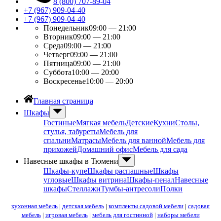
8 (800) 707-89-04
+7 (967) 909-04-40
+7 (967) 909-04-40
Понедельник
09:00 — 21:00
Вторник
09:00 — 21:00
Среда
09:00 — 21:00
Четверг
09:00 — 21:00
Пятница
09:00 — 21:00
Суббота
10:00 — 20:00
Воскресенье
10:00 — 20:00
Главная страница
Шкафы
Гостиные
Мягкая мебель
Детские
Кухни
Столы,
стулья, табуреты
Мебель для
спальни
Матрасы
Мебель для ванной
Мебель для
прихожей
Домашний офис
Мебель для сада
Навесные шкафы в Тюмени
Шкафы-купе
Шкафы распашные
Шкафы
угловые
Шкафы витрина
Шкафы-пенал
Навесные
шкафы
Стеллажи
Тумбы-антресоли
Полки
кухонная мебель
|
детская мебель
|
комплекты садовой мебели
|
садовая
мебель
|
игровая мебель
|
мебель для гостинной
|
наборы мебели