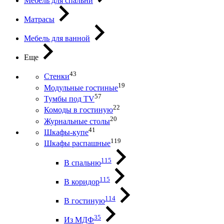
Мебель для спальни
Матрасы
Мебель для ванной
Еще
43
Стенки
19
Модульные гостиные
57
Тумбы под ТV
22
Комоды в гостиную
20
Журнальные столы
41
Шкафы-купе
119
Шкафы распашные
115
В спальню
115
В коридор
114
В гостиную
35
Из МДФ