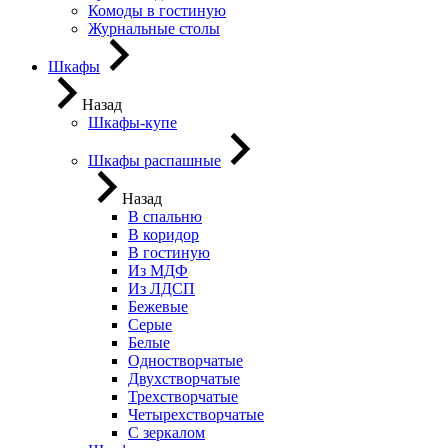
Комоды в гостиную
Журнальные столы
Шкафы
Назад
Шкафы-купе
Шкафы распашные
Назад
В спальню
В коридор
В гостиную
Из МДФ
Из ЛДСП
Бежевые
Серые
Белые
Одностворчатые
Двухстворчатые
Трехстворчатые
Четырехстворчатые
С зеркалом