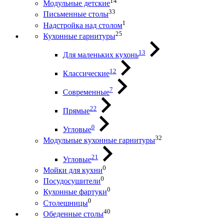
14
Модульные детские
33
Письменные столы
1
Надстройка над столом
25
Кухонные гарнитуры
13
Для маленьких кухонь
12
Классические
7
Современные
22
Прямые
0
Угловые
32
Модульные кухонные гарнитуры
21
Угловые
0
Мойки для кухни
0
Посудосушители
0
Кухонные фартуки
0
Столешницы
40
Обеденные столы