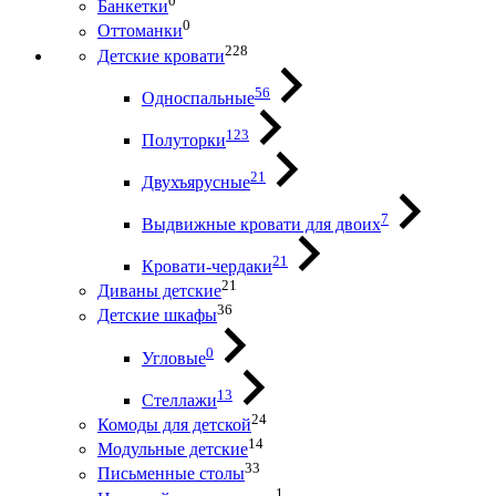
0
Банкетки
0
Оттоманки
228
Детские кровати
56
Односпальные
123
Полуторки
21
Двухъярусные
7
Выдвижные кровати для двоих
21
Кровати-чердаки
21
Диваны детские
36
Детские шкафы
0
Угловые
13
Стеллажи
24
Комоды для детской
14
Модульные детские
33
Письменные столы
1