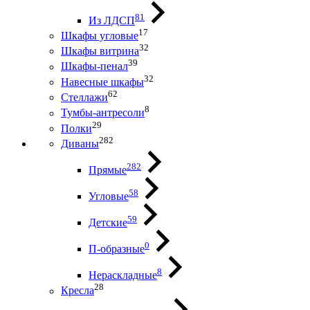
81
Из ЛДСП
17
Шкафы угловые
32
Шкафы витрина
39
Шкафы-пенал
32
Навесные шкафы
62
Стеллажи
8
Тумбы-антресоли
29
Полки
282
Диваны
282
Прямые
58
Угловые
59
Детские
0
П-образные
8
Нераскладные
28
Кресла