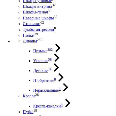
Шкафы угловые
32
Шкафы витрина
39
Шкафы-пенал
32
Навесные шкафы
62
Стеллажи
8
Тумбы-антресоли
29
Полки
282
Диваны
282
Прямые
58
Угловые
59
Детские
0
П-образные
8
Нераскладные
28
Кресла
0
Кресла-качалки
18
Пуфы