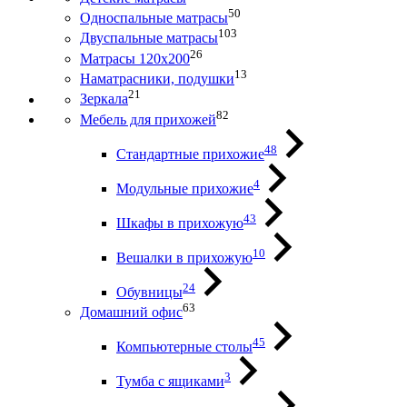
50
Односпальные матрасы
103
Двуспальные матрасы
26
Матрасы 120х200
13
Наматрасники, подушки
21
Зеркала
82
Мебель для прихожей
48
Стандартные прихожие
4
Модульные прихожие
43
Шкафы в прихожую
10
Вешалки в прихожую
24
Обувницы
63
Домашний офис
45
Компьютерные столы
3
Тумба с ящиками