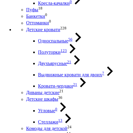
0
Кресла-качалки
18
Пуфы
0
Банкетки
0
Оттоманки
228
Детские кровати
56
Односпальные
123
Полуторки
21
Двухъярусные
7
Выдвижные кровати для двоих
21
Кровати-чердаки
21
Диваны детские
36
Детские шкафы
0
Угловые
13
Стеллажи
24
Комоды для детской