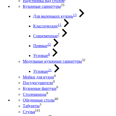
Надстройка над столом
25
Кухонные гарнитуры
13
Для маленьких кухонь
12
Классические
7
Современные
22
Прямые
0
Угловые
32
Модульные кухонные гарнитуры
21
Угловые
0
Мойки для кухни
0
Посудосушители
0
Кухонные фартуки
0
Столешницы
40
Обеденные столы
3
Табуреты
161
Стулья