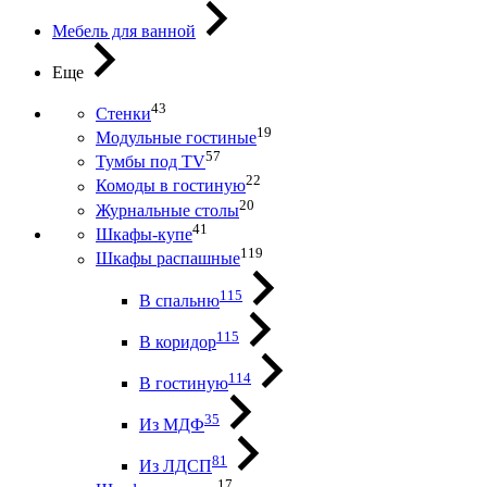
Мебель для ванной
Еще
43
Стенки
19
Модульные гостиные
57
Тумбы под ТV
22
Комоды в гостиную
20
Журнальные столы
41
Шкафы-купе
119
Шкафы распашные
115
В спальню
115
В коридор
114
В гостиную
35
Из МДФ
81
Из ЛДСП
17