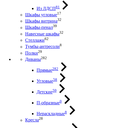
81
Из ЛДСП
17
Шкафы угловые
32
Шкафы витрина
39
Шкафы-пенал
32
Навесные шкафы
62
Стеллажи
8
Тумбы-антресоли
29
Полки
282
Диваны
282
Прямые
58
Угловые
59
Детские
0
П-образные
8
Нераскладные
28
Кресла