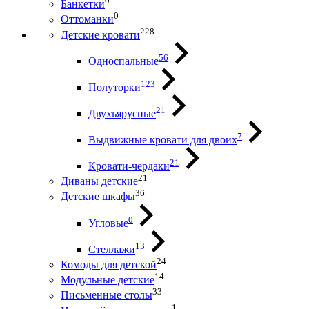
0
Банкетки
0
Оттоманки
228
Детские кровати
56
Односпальные
123
Полуторки
21
Двухъярусные
7
Выдвижные кровати для двоих
21
Кровати-чердаки
21
Диваны детские
36
Детские шкафы
0
Угловые
13
Стеллажи
24
Комоды для детской
14
Модульные детские
33
Письменные столы
1