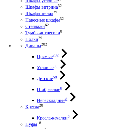
Шкафы угловые
32
Шкафы витрина
39
Шкафы-пенал
32
Навесные шкафы
62
Стеллажи
8
Тумбы-антресоли
29
Полки
282
Диваны
282
Прямые
58
Угловые
59
Детские
0
П-образные
8
Нераскладные
28
Кресла
0
Кресла-качалки
18
Пуфы