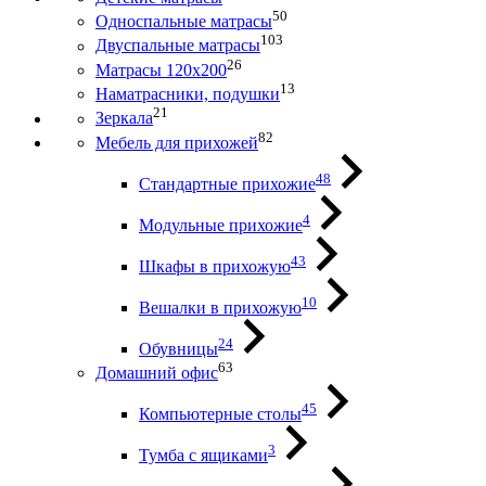
50
Односпальные матрасы
103
Двуспальные матрасы
26
Матрасы 120х200
13
Наматрасники, подушки
21
Зеркала
82
Мебель для прихожей
48
Стандартные прихожие
4
Модульные прихожие
43
Шкафы в прихожую
10
Вешалки в прихожую
24
Обувницы
63
Домашний офис
45
Компьютерные столы
3
Тумба с ящиками