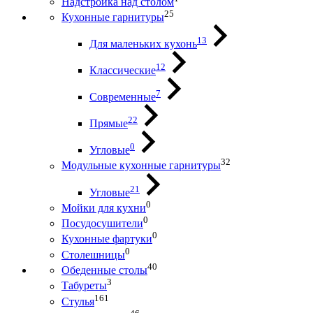
Надстройка над столом
25
Кухонные гарнитуры
13
Для маленьких кухонь
12
Классические
7
Современные
22
Прямые
0
Угловые
32
Модульные кухонные гарнитуры
21
Угловые
0
Мойки для кухни
0
Посудосушители
0
Кухонные фартуки
0
Столешницы
40
Обеденные столы
3
Табуреты
161
Стулья