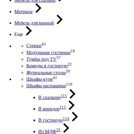
Мебель для спальни
Матрасы
Мебель для ванной
Еще
43
Стенки
19
Модульные гостиные
57
Тумбы под ТV
22
Комоды в гостиную
20
Журнальные столы
41
Шкафы-купе
119
Шкафы распашные
115
В спальню
115
В коридор
114
В гостиную
35
Из МДФ