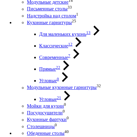
14
Модульные детские
33
Письменные столы
1
Надстройка над столом
25
Кухонные гарнитуры
13
Для маленьких кухонь
12
Классические
7
Современные
22
Прямые
0
Угловые
32
Модульные кухонные гарнитуры
21
Угловые
0
Мойки для кухни
0
Посудосушители
0
Кухонные фартуки
0
Столешницы
40
Обеденные столы