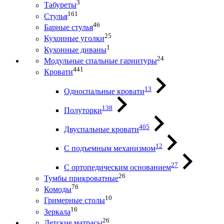
3
Табуреты
161
Стулья
46
Барные стулья
25
Кухонные уголки
1
Кухонные диваны
24
Модульные спальные гарнитуры
441
Кровати
13
Односпальные кровати
138
Полуторки
405
Двуспальные кровати
12
С подъемным механизмом
27
С ортопедическим основанием
26
Тумбы прикроватные
76
Комоды
10
Гримерные столы
16
Зеркала
26
Детские матрасы