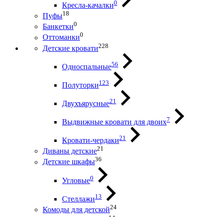
0
Кресла-качалки
18
Пуфы
0
Банкетки
0
Оттоманки
228
Детские кровати
56
Односпальные
123
Полуторки
21
Двухъярусные
7
Выдвижные кровати для двоих
21
Кровати-чердаки
21
Диваны детские
36
Детские шкафы
0
Угловые
13
Стеллажи
24
Комоды для детской