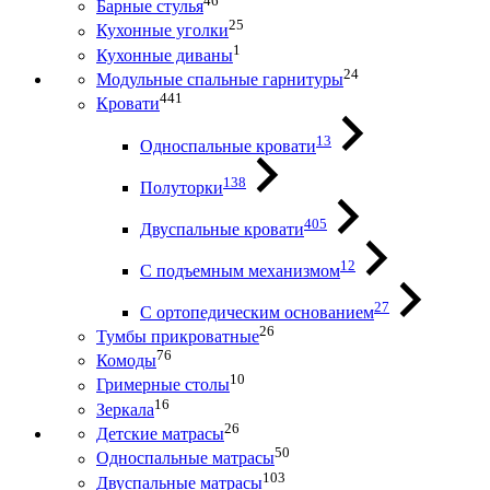
46
Барные стулья
25
Кухонные уголки
1
Кухонные диваны
24
Модульные спальные гарнитуры
441
Кровати
13
Односпальные кровати
138
Полуторки
405
Двуспальные кровати
12
С подъемным механизмом
27
С ортопедическим основанием
26
Тумбы прикроватные
76
Комоды
10
Гримерные столы
16
Зеркала
26
Детские матрасы
50
Односпальные матрасы
103
Двуспальные матрасы