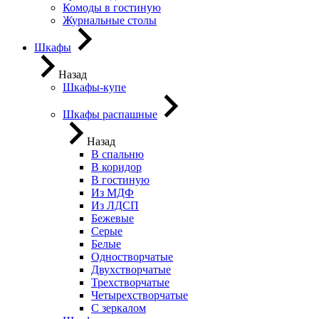
Комоды в гостиную
Журнальные столы
Шкафы
Назад
Шкафы-купе
Шкафы распашные
Назад
В спальню
В коридор
В гостиную
Из МДФ
Из ЛДСП
Бежевые
Серые
Белые
Одностворчатые
Двухстворчатые
Трехстворчатые
Четырехстворчатые
С зеркалом