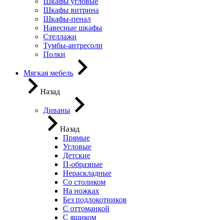
Шкафы угловые
Шкафы витрина
Шкафы-пенал
Навесные шкафы
Стеллажи
Тумбы-антресоли
Полки
Мягкая мебель
Назад
Диваны
Назад
Прямые
Угловые
Детские
П-образные
Нераскладные
Со столиком
На ножках
Без подлокотников
С оттоманкой
С ящиком