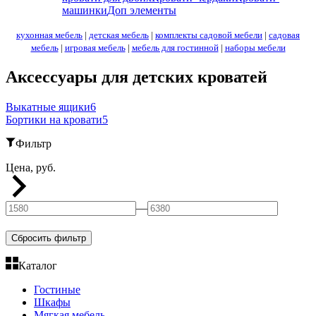
машинки
Доп элементы
кухонная мебель
|
детская мебель
|
комплекты садовой мебели
|
садовая
мебель
|
игровая мебель
|
мебель для гостинной
|
наборы мебели
Аксессуары для детских кроватей
Выкатные ящики
6
Бортики на кровати
5
Фильтр
Цена, руб.
—
Сбросить фильтр
Каталог
Гостиные
Шкафы
Мягкая мебель