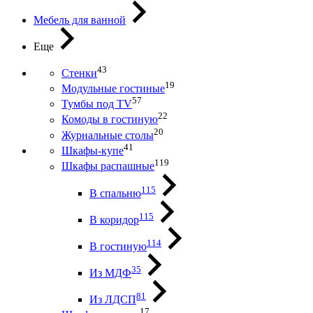
Мебель для ванной
Еще
43
Стенки
19
Модульные гостиные
57
Тумбы под ТV
22
Комоды в гостиную
20
Журнальные столы
41
Шкафы-купе
119
Шкафы распашные
115
В спальню
115
В коридор
114
В гостиную
35
Из МДФ
81
Из ЛДСП
17