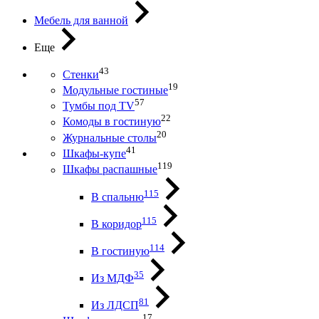
Мебель для ванной
Еще
43
Стенки
19
Модульные гостиные
57
Тумбы под ТV
22
Комоды в гостиную
20
Журнальные столы
41
Шкафы-купе
119
Шкафы распашные
115
В спальню
115
В коридор
114
В гостиную
35
Из МДФ
81
Из ЛДСП
17