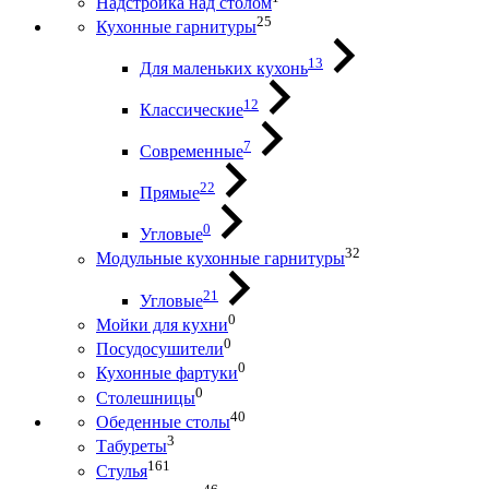
Надстройка над столом
25
Кухонные гарнитуры
13
Для маленьких кухонь
12
Классические
7
Современные
22
Прямые
0
Угловые
32
Модульные кухонные гарнитуры
21
Угловые
0
Мойки для кухни
0
Посудосушители
0
Кухонные фартуки
0
Столешницы
40
Обеденные столы
3
Табуреты
161
Стулья