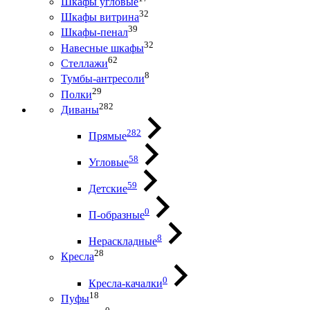
Шкафы угловые
32
Шкафы витрина
39
Шкафы-пенал
32
Навесные шкафы
62
Стеллажи
8
Тумбы-антресоли
29
Полки
282
Диваны
282
Прямые
58
Угловые
59
Детские
0
П-образные
8
Нераскладные
28
Кресла
0
Кресла-качалки
18
Пуфы