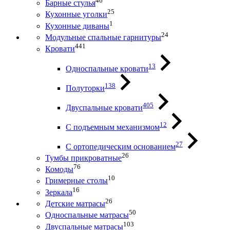
46
Барные стулья
25
Кухонные уголки
1
Кухонные диваны
24
Модульные спальные гарнитуры
441
Кровати
13
Односпальные кровати
138
Полуторки
405
Двуспальные кровати
12
С подъемным механизмом
27
С ортопедическим основанием
26
Тумбы прикроватные
76
Комоды
10
Гримерные столы
16
Зеркала
26
Детские матрасы
50
Односпальные матрасы
103
Двуспальные матрасы