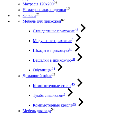
26
Матрасы 120х200
13
Наматрасники, подушки
21
Зеркала
82
Мебель для прихожей
48
Стандартные прихожие
4
Модульные прихожие
43
Шкафы в прихожую
10
Вешалки в прихожую
24
Обувницы
63
Домашний офис
45
Компьютерные столы
3
Тумба с ящиками
35
Компьютерные кресла
54
Мебель для сада