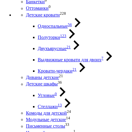
0
Банкетки
0
Оттоманки
228
Детские кровати
56
Односпальные
123
Полуторки
21
Двухъярусные
7
Выдвижные кровати для двоих
21
Кровати-чердаки
21
Диваны детские
36
Детские шкафы
0
Угловые
13
Стеллажи
24
Комоды для детской
14
Модульные детские
33
Письменные столы
1