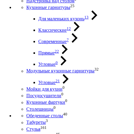
Надстройка над столом
25
Кухонные гарнитуры
13
Для маленьких кухонь
12
Классические
7
Современные
22
Прямые
0
Угловые
32
Модульные кухонные гарнитуры
21
Угловые
0
Мойки для кухни
0
Посудосушители
0
Кухонные фартуки
0
Столешницы
40
Обеденные столы
3
Табуреты
161
Стулья