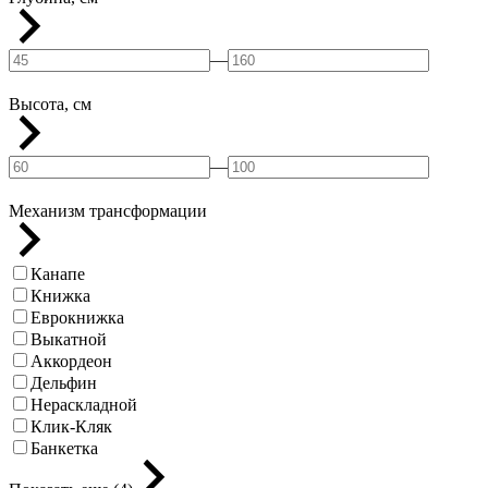
—
Высота, см
—
Механизм трансформации
Канапе
Книжка
Еврокнижка
Выкатной
Аккордеон
Дельфин
Нераскладной
Клик-Кляк
Банкетка