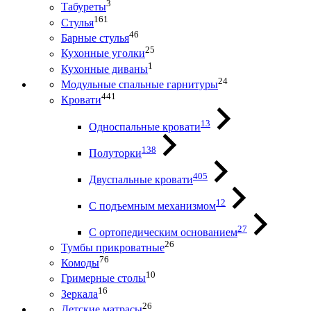
3
Табуреты
161
Стулья
46
Барные стулья
25
Кухонные уголки
1
Кухонные диваны
24
Модульные спальные гарнитуры
441
Кровати
13
Односпальные кровати
138
Полуторки
405
Двуспальные кровати
12
С подъемным механизмом
27
С ортопедическим основанием
26
Тумбы прикроватные
76
Комоды
10
Гримерные столы
16
Зеркала
26
Детские матрасы