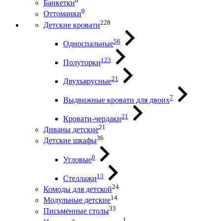
0
Банкетки
0
Оттоманки
228
Детские кровати
56
Односпальные
123
Полуторки
21
Двухъярусные
7
Выдвижные кровати для двоих
21
Кровати-чердаки
21
Диваны детские
36
Детские шкафы
0
Угловые
13
Стеллажи
24
Комоды для детской
14
Модульные детские
33
Письменные столы
1