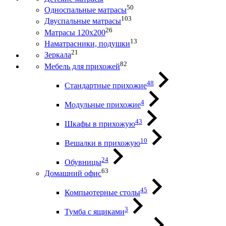
50
Односпальные матрасы
103
Двуспальные матрасы
26
Матрасы 120х200
13
Наматрасники, подушки
21
Зеркала
82
Мебель для прихожей
48
Стандартные прихожие
4
Модульные прихожие
43
Шкафы в прихожую
10
Вешалки в прихожую
24
Обувницы
63
Домашний офис
45
Компьютерные столы
3
Тумба с ящиками