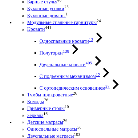
46
Барные стулья
25
Кухонные уголки
1
Кухонные диваны
24
Модульные спальные гарнитуры
441
Кровати
13
Односпальные кровати
138
Полуторки
405
Двуспальные кровати
12
С подъемным механизмом
27
С ортопедическим основанием
26
Тумбы прикроватные
76
Комоды
10
Гримерные столы
16
Зеркала
26
Детские матрасы
50
Односпальные матрасы
103
Двуспальные матрасы