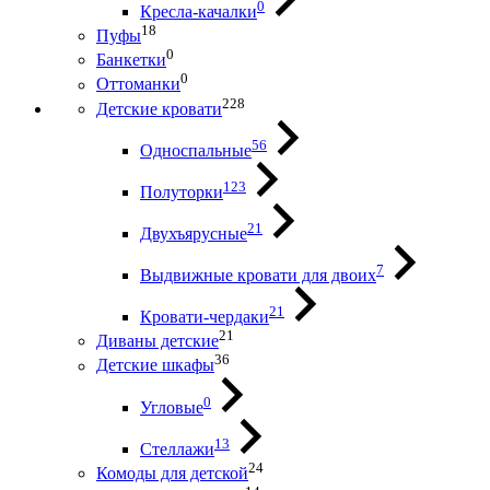
0
Кресла-качалки
18
Пуфы
0
Банкетки
0
Оттоманки
228
Детские кровати
56
Односпальные
123
Полуторки
21
Двухъярусные
7
Выдвижные кровати для двоих
21
Кровати-чердаки
21
Диваны детские
36
Детские шкафы
0
Угловые
13
Стеллажи
24
Комоды для детской