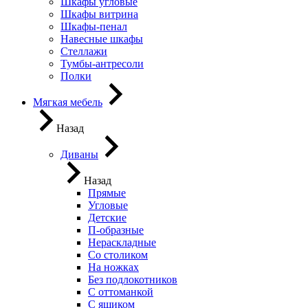
Шкафы угловые
Шкафы витрина
Шкафы-пенал
Навесные шкафы
Стеллажи
Тумбы-антресоли
Полки
Мягкая мебель
Назад
Диваны
Назад
Прямые
Угловые
Детские
П-образные
Нераскладные
Со столиком
На ножках
Без подлокотников
С оттоманкой
С ящиком