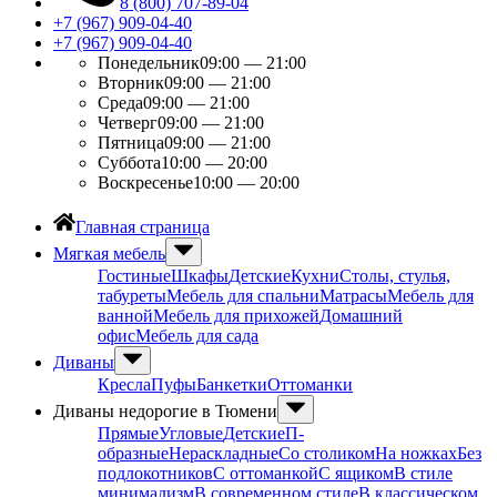
8 (800) 707-89-04
+7 (967) 909-04-40
+7 (967) 909-04-40
Понедельник
09:00 — 21:00
Вторник
09:00 — 21:00
Среда
09:00 — 21:00
Четверг
09:00 — 21:00
Пятница
09:00 — 21:00
Суббота
10:00 — 20:00
Воскресенье
10:00 — 20:00
Главная страница
Мягкая мебель
Гостиные
Шкафы
Детские
Кухни
Столы, стулья,
табуреты
Мебель для спальни
Матрасы
Мебель для
ванной
Мебель для прихожей
Домашний
офис
Мебель для сада
Диваны
Кресла
Пуфы
Банкетки
Оттоманки
Диваны недорогие в Тюмени
Прямые
Угловые
Детские
П-
образные
Нераскладные
Со столиком
На ножках
Без
подлокотников
С оттоманкой
С ящиком
В стиле
минимализм
В современном стиле
В классическом