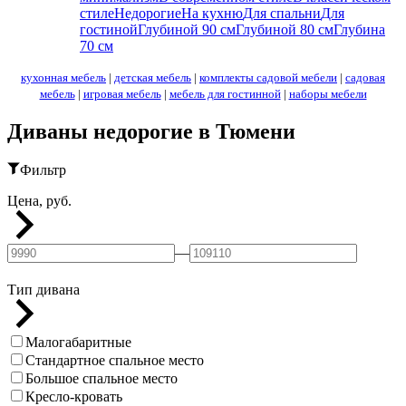
стиле
Недорогие
На кухню
Для спальни
Для
гостиной
Глубиной 90 см
Глубиной 80 см
Глубина
70 см
кухонная мебель
|
детская мебель
|
комплекты садовой мебели
|
садовая
мебель
|
игровая мебель
|
мебель для гостинной
|
наборы мебели
Диваны недорогие в Тюмени
Фильтр
Цена, руб.
—
Тип дивана
Малогабаритные
Стандартное спальное место
Большое спальное место
Кресло-кровать