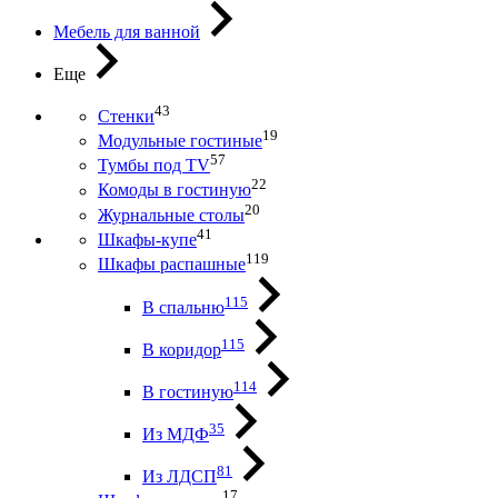
Мебель для ванной
Еще
43
Стенки
19
Модульные гостиные
57
Тумбы под ТV
22
Комоды в гостиную
20
Журнальные столы
41
Шкафы-купе
119
Шкафы распашные
115
В спальню
115
В коридор
114
В гостиную
35
Из МДФ
81
Из ЛДСП
17