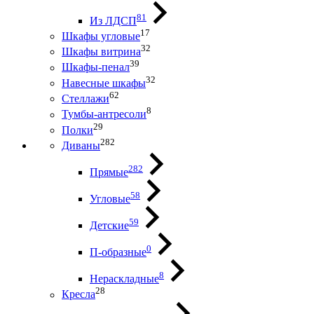
81
Из ЛДСП
17
Шкафы угловые
32
Шкафы витрина
39
Шкафы-пенал
32
Навесные шкафы
62
Стеллажи
8
Тумбы-антресоли
29
Полки
282
Диваны
282
Прямые
58
Угловые
59
Детские
0
П-образные
8
Нераскладные
28
Кресла