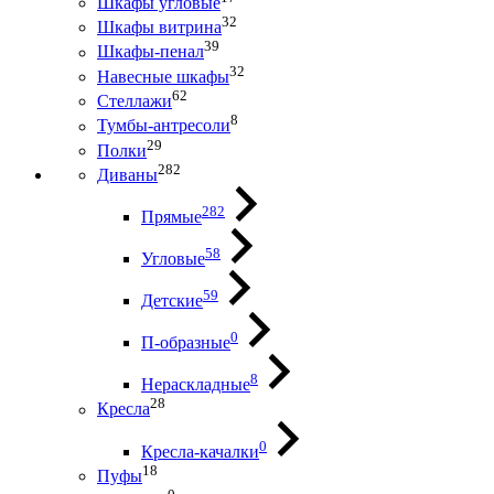
Шкафы угловые
32
Шкафы витрина
39
Шкафы-пенал
32
Навесные шкафы
62
Стеллажи
8
Тумбы-антресоли
29
Полки
282
Диваны
282
Прямые
58
Угловые
59
Детские
0
П-образные
8
Нераскладные
28
Кресла
0
Кресла-качалки
18
Пуфы