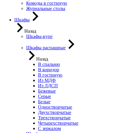
Комоды в гостиную
Журнальные столы
Шкафы
Назад
Шкафы-купе
Шкафы распашные
Назад
В спальню
В коридор
В гостиную
Из МДФ
Из ЛДСП
Бежевые
Серые
Белые
Одностворчатые
Двухстворчатые
Трехстворчатые
Четырехстворчатые
С зеркалом