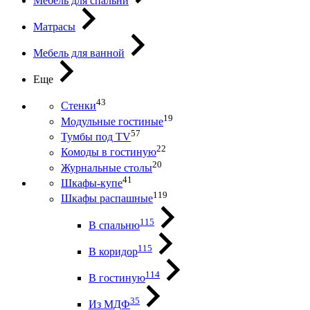
Мебель для спальни
Матрасы
Мебель для ванной
Еще
43
Стенки
19
Модульные гостиные
57
Тумбы под ТV
22
Комоды в гостиную
20
Журнальные столы
41
Шкафы-купе
119
Шкафы распашные
115
В спальню
115
В коридор
114
В гостиную
35
Из МДФ