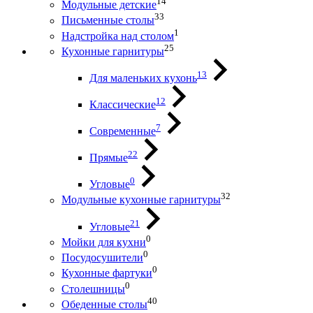
14
Модульные детские
33
Письменные столы
1
Надстройка над столом
25
Кухонные гарнитуры
13
Для маленьких кухонь
12
Классические
7
Современные
22
Прямые
0
Угловые
32
Модульные кухонные гарнитуры
21
Угловые
0
Мойки для кухни
0
Посудосушители
0
Кухонные фартуки
0
Столешницы
40
Обеденные столы