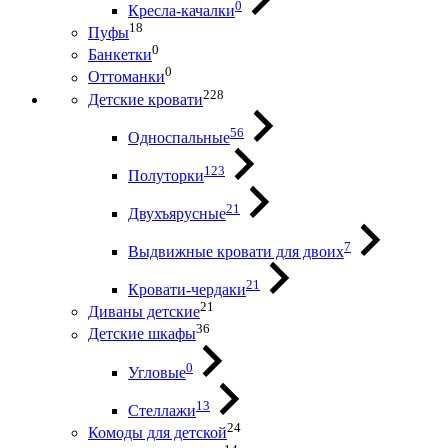
0
Кресла-качалки
18
Пуфы
0
Банкетки
0
Оттоманки
228
Детские кровати
56
Односпальные
123
Полуторки
21
Двухъярусные
7
Выдвижные кровати для двоих
21
Кровати-чердаки
21
Диваны детские
36
Детские шкафы
0
Угловые
13
Стеллажи
24
Комоды для детской