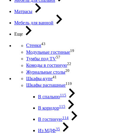
Мебель для спальни
Матрасы
Мебель для ванной
Еще
43
Стенки
19
Модульные гостиные
57
Тумбы под ТV
22
Комоды в гостиную
20
Журнальные столы
41
Шкафы-купе
119
Шкафы распашные
115
В спальню
115
В коридор
114
В гостиную
35
Из МДФ