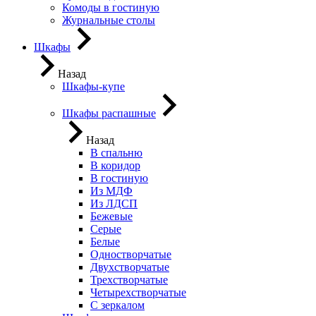
Комоды в гостиную
Журнальные столы
Шкафы
Назад
Шкафы-купе
Шкафы распашные
Назад
В спальню
В коридор
В гостиную
Из МДФ
Из ЛДСП
Бежевые
Серые
Белые
Одностворчатые
Двухстворчатые
Трехстворчатые
Четырехстворчатые
С зеркалом