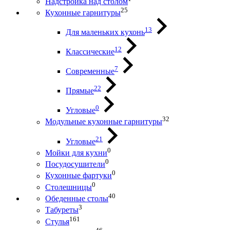
Надстройка над столом
25
Кухонные гарнитуры
13
Для маленьких кухонь
12
Классические
7
Современные
22
Прямые
0
Угловые
32
Модульные кухонные гарнитуры
21
Угловые
0
Мойки для кухни
0
Посудосушители
0
Кухонные фартуки
0
Столешницы
40
Обеденные столы
3
Табуреты
161
Стулья