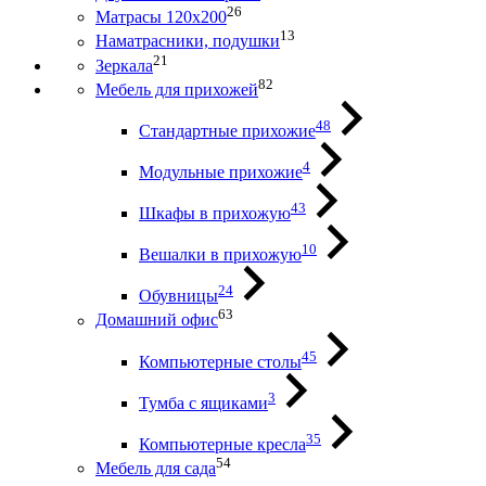
26
Матрасы 120х200
13
Наматрасники, подушки
21
Зеркала
82
Мебель для прихожей
48
Стандартные прихожие
4
Модульные прихожие
43
Шкафы в прихожую
10
Вешалки в прихожую
24
Обувницы
63
Домашний офис
45
Компьютерные столы
3
Тумба с ящиками
35
Компьютерные кресла
54
Мебель для сада