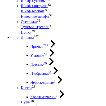
Шкафы угловые
32
Шкафы витрина
39
Шкафы-пенал
32
Навесные шкафы
62
Стеллажи
8
Тумбы-антресоли
29
Полки
282
Диваны
282
Прямые
58
Угловые
59
Детские
0
П-образные
8
Нераскладные
28
Кресла
0
Кресла-качалки
18
Пуфы