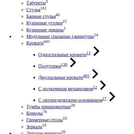
3
Табуреты
161
Стулья
46
Барные стулья
25
Кухонные уголки
1
Кухонные диваны
24
Модульные спальные гарнитуры
441
Кровати
13
Односпальные кровати
138
Полуторки
405
Двуспальные кровати
12
С подъемным механизмом
27
С ортопедическим основанием
26
Тумбы прикроватные
76
Комоды
10
Гримерные столы
16
Зеркала
26
Детские матрасы