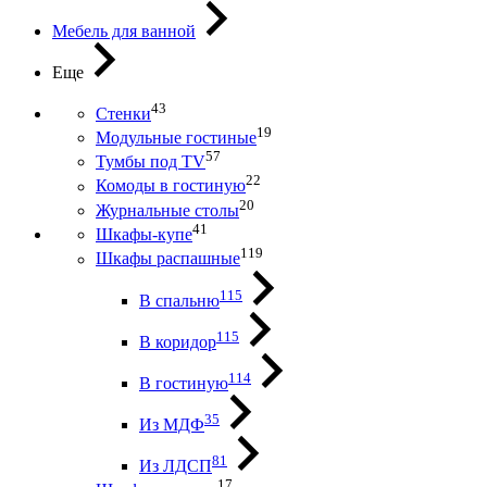
Мебель для ванной
Еще
43
Стенки
19
Модульные гостиные
57
Тумбы под ТV
22
Комоды в гостиную
20
Журнальные столы
41
Шкафы-купе
119
Шкафы распашные
115
В спальню
115
В коридор
114
В гостиную
35
Из МДФ
81
Из ЛДСП
17