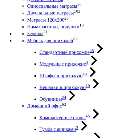
50
Односпальные матрасы
103
Двуспальные матрасы
26
Матрасы 120х200
13
Наматрасники, подушки
21
Зеркала
82
Мебель для прихожей
48
Стандартные прихожие
4
Модульные прихожие
43
Шкафы в прихожую
10
Вешалки в прихожую
24
Обувницы
63
Домашний офис
45
Компьютерные столы
3
Тумба с ящиками