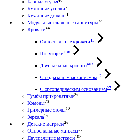
46
Барные стулья
25
Кухонные уголки
1
Кухонные диваны
24
Модульные спальные гарнитуры
441
Кровати
13
Односпальные кровати
138
Полуторки
405
Двуспальные кровати
12
С подъемным механизмом
27
С ортопедическим основанием
26
Тумбы прикроватные
76
Комоды
10
Гримерные столы
16
Зеркала
26
Детские матрасы
50
Односпальные матрасы
103
Двуспальные матрасы