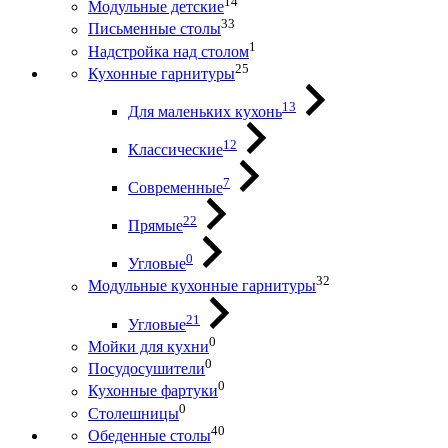
14
Модульные детские
33
Письменные столы
1
Надстройка над столом
25
Кухонные гарнитуры
13
Для маленьких кухонь
12
Классические
7
Современные
22
Прямые
0
Угловые
32
Модульные кухонные гарнитуры
21
Угловые
0
Мойки для кухни
0
Посудосушители
0
Кухонные фартуки
0
Столешницы
40
Обеденные столы