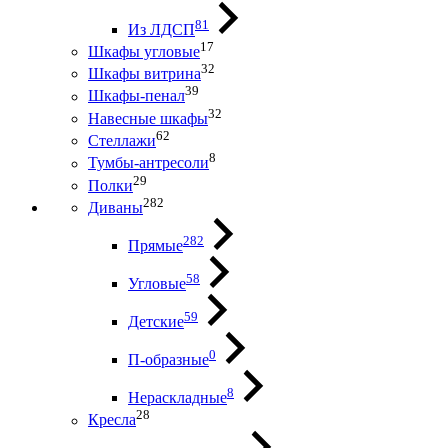
81
Из ЛДСП
17
Шкафы угловые
32
Шкафы витрина
39
Шкафы-пенал
32
Навесные шкафы
62
Стеллажи
8
Тумбы-антресоли
29
Полки
282
Диваны
282
Прямые
58
Угловые
59
Детские
0
П-образные
8
Нераскладные
28
Кресла