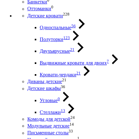
0
Банкетки
0
Оттоманки
228
Детские кровати
56
Односпальные
123
Полуторки
21
Двухъярусные
7
Выдвижные кровати для двоих
21
Кровати-чердаки
21
Диваны детские
36
Детские шкафы
0
Угловые
13
Стеллажи
24
Комоды для детской
14
Модульные детские
33
Письменные столы
1