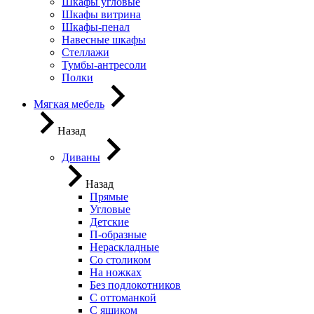
Шкафы угловые
Шкафы витрина
Шкафы-пенал
Навесные шкафы
Стеллажи
Тумбы-антресоли
Полки
Мягкая мебель
Назад
Диваны
Назад
Прямые
Угловые
Детские
П-образные
Нераскладные
Со столиком
На ножках
Без подлокотников
С оттоманкой
С ящиком