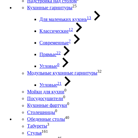
Надстройка над столом
25
Кухонные гарнитуры
13
Для маленьких кухонь
12
Классические
7
Современные
22
Прямые
0
Угловые
32
Модульные кухонные гарнитуры
21
Угловые
0
Мойки для кухни
0
Посудосушители
0
Кухонные фартуки
0
Столешницы
40
Обеденные столы
3
Табуреты
161
Стулья