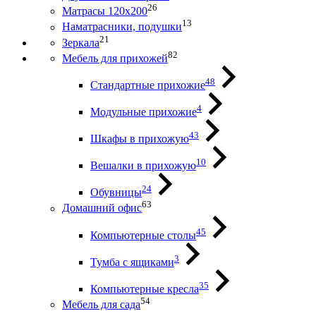
26
Матрасы 120х200
13
Наматрасники, подушки
21
Зеркала
82
Мебель для прихожей
48
Стандартные прихожие
4
Модульные прихожие
43
Шкафы в прихожую
10
Вешалки в прихожую
24
Обувницы
63
Домашний офис
45
Компьютерные столы
3
Тумба с ящиками
35
Компьютерные кресла
54
Мебель для сада