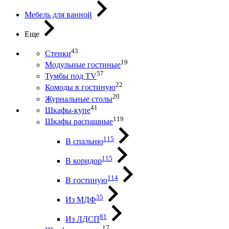
Мебель для ванной
Еще
43
Стенки
19
Модульные гостиные
57
Тумбы под ТV
22
Комоды в гостиную
20
Журнальные столы
41
Шкафы-купе
119
Шкафы распашные
115
В спальню
115
В коридор
114
В гостиную
35
Из МДФ
81
Из ЛДСП
17