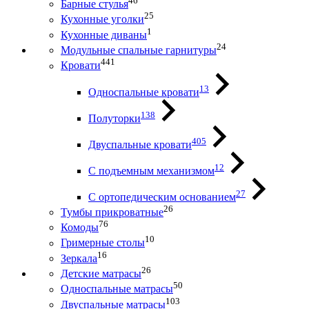
46
Барные стулья
25
Кухонные уголки
1
Кухонные диваны
24
Модульные спальные гарнитуры
441
Кровати
13
Односпальные кровати
138
Полуторки
405
Двуспальные кровати
12
С подъемным механизмом
27
С ортопедическим основанием
26
Тумбы прикроватные
76
Комоды
10
Гримерные столы
16
Зеркала
26
Детские матрасы
50
Односпальные матрасы
103
Двуспальные матрасы