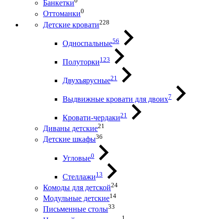
0
Банкетки
0
Оттоманки
228
Детские кровати
56
Односпальные
123
Полуторки
21
Двухъярусные
7
Выдвижные кровати для двоих
21
Кровати-чердаки
21
Диваны детские
36
Детские шкафы
0
Угловые
13
Стеллажи
24
Комоды для детской
14
Модульные детские
33
Письменные столы
1