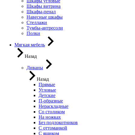
Шкафы угловые
Шкафы витрина
Шкафы-пенал
Навесные шкафы
Стеллажи
Тумбы-антресоли
Полки
Мягкая мебель
Назад
Диваны
Назад
Прямые
Угловые
Детские
П-образные
Нераскладные
Со столиком
На ножках
Без подлокотников
С оттоманкой
С ящиком