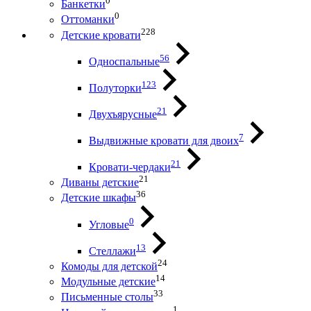
0
Банкетки
0
Оттоманки
228
Детские кровати
56
Односпальные
123
Полуторки
21
Двухъярусные
7
Выдвижные кровати для двоих
21
Кровати-чердаки
21
Диваны детские
36
Детские шкафы
0
Угловые
13
Стеллажи
24
Комоды для детской
14
Модульные детские
33
Письменные столы
1