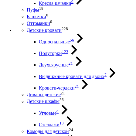
0
Кресла-качалки
18
Пуфы
0
Банкетки
0
Оттоманки
228
Детские кровати
56
Односпальные
123
Полуторки
21
Двухъярусные
7
Выдвижные кровати для двоих
21
Кровати-чердаки
21
Диваны детские
36
Детские шкафы
0
Угловые
13
Стеллажи
24
Комоды для детской