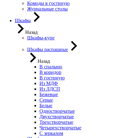
Комоды в гостиную
Журнальные столы
Шкафы
Назад
Шкафы-купе
Шкафы распашные
Назад
В спальню
В коридор
В гостиную
Из МДФ
Из ЛДСП
Бежевые
Серые
Белые
Одностворчатые
Двухстворчатые
Трехстворчатые
Четырехстворчатые
С зеркалом