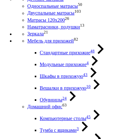
50
Односпальные матрасы
103
Двуспальные матрасы
26
Матрасы 120х200
13
Наматрасники, подушки
21
Зеркала
82
Мебель для прихожей
48
Стандартные прихожие
4
Модульные прихожие
43
Шкафы в прихожую
10
Вешалки в прихожую
24
Обувницы
63
Домашний офис
45
Компьютерные столы
3
Тумба с ящиками