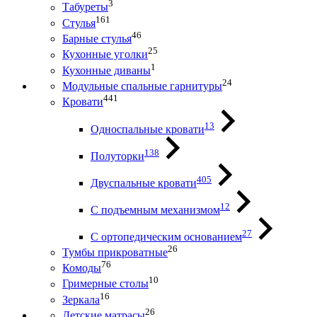
3
Табуреты
161
Стулья
46
Барные стулья
25
Кухонные уголки
1
Кухонные диваны
24
Модульные спальные гарнитуры
441
Кровати
13
Односпальные кровати
138
Полуторки
405
Двуспальные кровати
12
С подъемным механизмом
27
С ортопедическим основанием
26
Тумбы прикроватные
76
Комоды
10
Гримерные столы
16
Зеркала
26
Детские матрасы