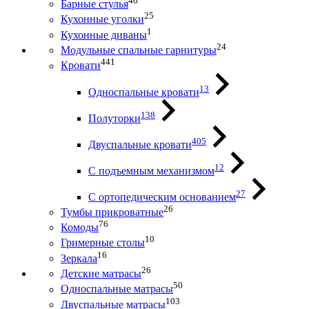
46
Барные стулья
25
Кухонные уголки
1
Кухонные диваны
24
Модульные спальные гарнитуры
441
Кровати
13
Односпальные кровати
138
Полуторки
405
Двуспальные кровати
12
С подъемным механизмом
27
С ортопедическим основанием
26
Тумбы прикроватные
76
Комоды
10
Гримерные столы
16
Зеркала
26
Детские матрасы
50
Односпальные матрасы
103
Двуспальные матрасы