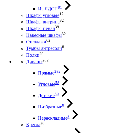
81
Из ЛДСП
17
Шкафы угловые
32
Шкафы витрина
39
Шкафы-пенал
32
Навесные шкафы
62
Стеллажи
8
Тумбы-антресоли
29
Полки
282
Диваны
282
Прямые
58
Угловые
59
Детские
0
П-образные
8
Нераскладные
28
Кресла