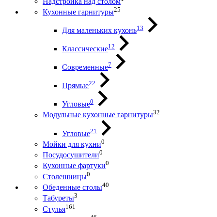
Надстройка над столом
25
Кухонные гарнитуры
13
Для маленьких кухонь
12
Классические
7
Современные
22
Прямые
0
Угловые
32
Модульные кухонные гарнитуры
21
Угловые
0
Мойки для кухни
0
Посудосушители
0
Кухонные фартуки
0
Столешницы
40
Обеденные столы
3
Табуреты
161
Стулья