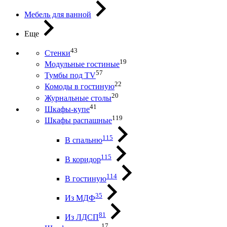
Мебель для ванной
Еще
43
Стенки
19
Модульные гостиные
57
Тумбы под ТV
22
Комоды в гостиную
20
Журнальные столы
41
Шкафы-купе
119
Шкафы распашные
115
В спальню
115
В коридор
114
В гостиную
35
Из МДФ
81
Из ЛДСП
17