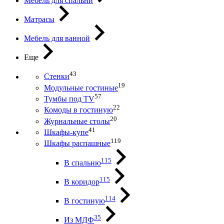
Мебель для спальни
Матрасы
Мебель для ванной
Еще
43
Стенки
19
Модульные гостиные
57
Тумбы под ТV
22
Комоды в гостиную
20
Журнальные столы
41
Шкафы-купе
119
Шкафы распашные
115
В спальню
115
В коридор
114
В гостиную
35
Из МДФ