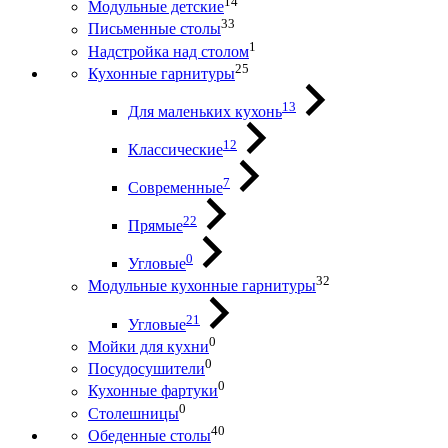
14
Модульные детские
33
Письменные столы
1
Надстройка над столом
25
Кухонные гарнитуры
13
Для маленьких кухонь
12
Классические
7
Современные
22
Прямые
0
Угловые
32
Модульные кухонные гарнитуры
21
Угловые
0
Мойки для кухни
0
Посудосушители
0
Кухонные фартуки
0
Столешницы
40
Обеденные столы