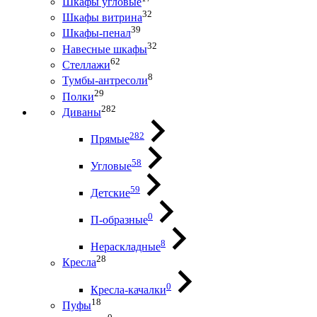
Шкафы угловые
32
Шкафы витрина
39
Шкафы-пенал
32
Навесные шкафы
62
Стеллажи
8
Тумбы-антресоли
29
Полки
282
Диваны
282
Прямые
58
Угловые
59
Детские
0
П-образные
8
Нераскладные
28
Кресла
0
Кресла-качалки
18
Пуфы